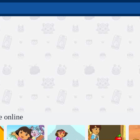
 online