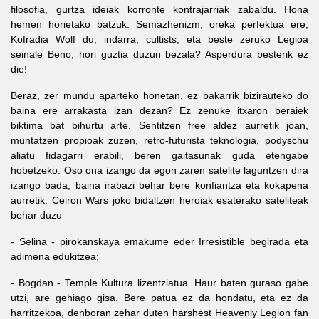
filosofia, gurtza ideiak korronte kontrajarriak zabaldu. Hona
hemen horietako batzuk: Semazhenizm, oreka perfektua ere,
Kofradia Wolf du, indarra, cultists, eta beste zeruko Legioa
seinale Beno, hori guztia duzun bezala? Asperdura besterik ez
die!
Beraz, zer mundu aparteko honetan, ez bakarrik bizirauteko do
baina ere arrakasta izan dezan? Ez zenuke itxaron beraiek
biktima bat bihurtu arte. Sentitzen free aldez aurretik joan,
muntatzen propioak zuzen, retro-futurista teknologia, podyschu
aliatu fidagarri erabili, beren gaitasunak guda etengabe
hobetzeko. Oso ona izango da egon zaren satelite laguntzen dira
izango bada, baina irabazi behar bere konfiantza eta kokapena
aurretik. Ceiron Wars joko bidaltzen heroiak esaterako sateliteak
behar duzu
- Selina - pirokanskaya emakume eder Irresistible begirada eta
adimena edukitzea;
- Bogdan - Temple Kultura lizentziatua. Haur baten guraso gabe
utzi, are gehiago gisa. Bere patua ez da hondatu, eta ez da
harritzekoa, denboran zehar duten harshest Heavenly Legion fan