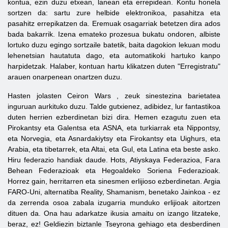
kontua, ezin duzu etxean, lanean eta errepidean. Kontu honela
sortzen da: sartu zure helbide elektronikoa, pasahitza eta
pasahitz errepikatzen da. Eremuak osagarriak betetzen dira ados
bada bakarrik. Izena emateko prozesua bukatu ondoren, albiste
lortuko duzu egingo sortzaile batetik, baita dagokion lekuan modu
lehenetsian hautatuta dago, eta automatikoki hartuko kanpo
harpidetzak. Halaber, kontuan hartu klikatzen duten "Erregistratu"
arauen onarpenean onartzen duzu.
Hasten jolasten
Ceiron
Wars
, zeuk sinestezina barietatea
inguruan aurkituko duzu. Talde gutxienez, adibidez, lur fantastikoa
duten herrien ezberdinetan bizi dira. Hemen ezagutu zuen eta
Pirokantsy eta Galentsa eta ASNA, eta turkiarrak eta Nippontsy,
eta Norvegia, eta Asnardakiytsy eta Firokantsy eta Uighurs, eta
Arabia, eta tibetarrek, eta Altai, eta Gul, eta Latina eta beste asko.
Hiru federazio handiak daude. Hots, Atiyskaya Federazioa, Fara
Behean Federazioak eta Hegoaldeko Soriena Federazioak.
Horrez gain, herritarren eta sinesmen erlijioso ezberdinetan. Argia
FARO-Uni, alternatiba Reality, Shamanism, benetako Jainkoa - ez
da zerrenda osoa zabala izugarria munduko erlijioak aitortzen
dituen da. Ona hau adarkatze ikusia amaitu on izango litzateke,
beraz, ez! Geldiezin biztanle Tseyrona gehiago eta desberdinen