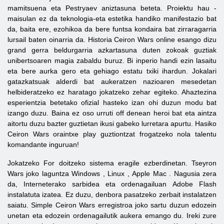
mamitsuena eta Pestryaev aniztasuna beteta. Proiektu hau -
maisulan ez da teknologia-eta estetika handiko manifestazio bat
da, baita ere, ezohikoa da bere funtsa kondaira bat zirraragarria
lursail baten oinarria da. Historia
Ceiron
Wars
online esango dizu
grand gerra beldurgarria azkartasuna duten zokoak guztiak
unibertsoaren magia zabaldu buruz. Bi inperio handi ezin lasaitu
eta bere aurka gero eta gehiago estatu txiki ihardun. Jokalari
gatazkatsuak alderdi bat aukeratzen nazioaren mesedetan
helbideratzeko ez haratago jokatzeko zehar egiteko. Ahaztezina
esperientzia betetako ofizial hasteko izan ohi duzun modu bat
izango duzu. Baina ez oso urruti off denean heroi bat eta aintza
aitortu duzu bazter guztietan ikusi gabeko lurretara apurtu. Hasiko
Ceiron
Wars
oraintxe play guztiontzat frogatzeko nola talentu
komandante inguruan!
Jokatzeko For doitzeko sistema eragile ezberdinetan. Tseyron
Wars joko laguntza
Windows
,
Linux
,
Apple
Mac
. Nagusia zera
da, Interneterako sarbidea eta ordenagailuan
Adobe
Flash
instalatuta izatea. Ez duzu, denbora pasatzeko zerbait instalatzen
saiatu. Simple
Ceiron
Wars
erregistroa joko sartu duzun edozein
unetan eta edozein ordenagailutik aukera emango du. Ireki zure