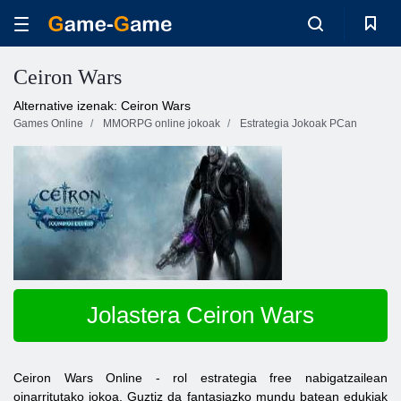
Ceiron Wars
Alternative izenak: Ceiron Wars
Games Online
MMORPG online jokoak
Estrategia Jokoak PCan
Jolastera Ceiron Wars
Ceiron Wars Online
-
rol estrategia free nabigatzailean
oinarritutako jokoa. Guztiz da fantasiazko mundu batean edukiak