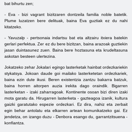
bat bihurtu zen;
- Eva - bizi vagrant bizitzaren dontzeila familia noble batetik.
Plume luzatzen bere delituak, baina Eva guztiak ez du nahi
kitatzeko.
- Yavuzalp - pertsonaia indartsu bat eta altzairu itxiera batekin
gerlari perfektua. Zer ez du bere bizitzan, baina arazoak guztiekin
jasan duintasunez zuen. Baina bere hoztasuna eta krudeltasuna
askotan besteen ulertezina.
Jokatzeko zehar Jokalari egingo lasterketak hainbat ordezkariekin
stykatsya. Jokoan daude goi mailako lasterketetan ordezkariek,
baina ezin dute ikusi. Beren existentzia zantzu bakarra batzuk,
baina horren aitorpen auzia irekita dago oraindik. Bigarren
lasterketan - izaki zaharragoak. Kontinente osoan bizi diren izaki
mota garatu da. Hirugarren lasterketa - gazteagoa izanik, kultura
gaizki garatutako espezie ordezkari. Ez dira, nahiz eta zerbait
egin behar antolatu eta elkarren artean komunikatzeko gai. Ez
jendetza, on izango duzu - Denbora esango du, garrantzitsuena -
konfiantza.