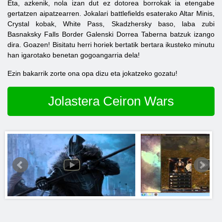
Eta, azkenik, nola izan dut ez dotorea borrokak ia etengabe
gertatzen aipatzearren. Jokalari battlefields esaterako Altar Minis,
Crystal kobak, White Pass, Skadzhersky baso, laba zubi
Basnaksky Falls Border Galenski Dorrea Taberna batzuk izango
dira. Goazen! Bisitatu herri horiek bertatik bertara ikusteko minutu
han igarotako benetan gogoangarria dela!
Ezin bakarrik zorte ona opa dizu eta jokatzeko gozatu!
Jolastera Ceiron Wars