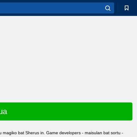
ua
u magiko bat Sherus in. Game developers - maisulan bat sortu -