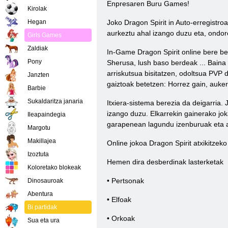
Enpresaren Buru Games!
Kirolak
Hegan
Joko Dragon Spirit in Auto-erregistroa
aurkeztu ahal izango duzu eta, ondore
Girls Games
Zaldiak
In-Game Dragon Spirit online bere b
Pony
Sherusa, lush baso berdeak ... Baina
arriskutsua bisitatzen, odoltsua PVP
Janzten
gaiztoak betetzen: Horrez gain, auke
Barbie
Sukaldaritza janaria
Itxiera-sistema berezia da deigarria. 
izango duzu. Elkarrekin gainerako jok
Ileapaindegia
garapenean lagundu izenburuak eta a
Margotu
Makillajea
Online jokoa Dragon Spirit atxikitzek
Izoztuta
Hemen dira desberdinak lasterketak
Koloretako blokeak
• Pertsonak
Dinosauroak
Abentura
• Elfoak
Bi partidak
• Orkoak
Sua eta ura