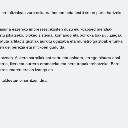
 orri ofizialean zure eskaera hemen beta test itxietan parte hartzeko
tasuna eszeniko impresses: ikusten duzu elur-capped mendiak
rtu jokatzeko, blokeo sistema, komando eta borroka bakar. ; Ziegak
tuta artifacts guztiak aurkitu ugazaba eta munstro gaiztoak ehunka
en dei berezia eta mitikoen gudu da.
hotzean. Aukera sarrailak bat sartu eta gainera, errege bihurtu ahal
harria, ikerketa aurrera eramateko eta bere tropak trebatzeko. Bere
erresumaren erdian izango da.
taldeetan oinarritzen dira.