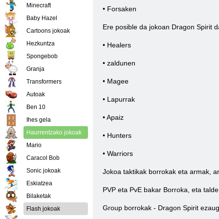
Minecraft
• Forsaken
Baby Hazel
Ere posible da jokoan Dragon Spirit d
Cartoons jokoak
Hezkuntza
• Healers
Spongebob
• zaldunen
Granja
• Magee
Transformers
Autoak
• Lapurrak
Ben 10
• Apaiz
Ihes gela
Haurrentzako jokoak
• Hunters
Mario
• Warriors
Caracol Bob
Sonic jokoak
Jokoa taktikak borrokak eta armak, ar
Eskiatzea
PVP eta PvE bakar Borroka, eta talde 
Bilaketak
Group borrokak - Dragon Spirit ezauga
Flash jokoak