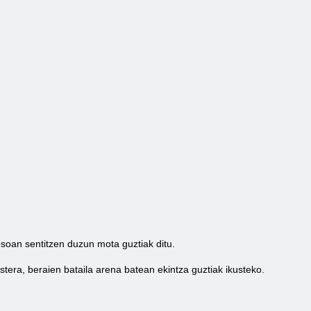
osoan sentitzen duzun mota guztiak ditu.
tera, beraien bataila arena batean ekintza guztiak ikusteko.