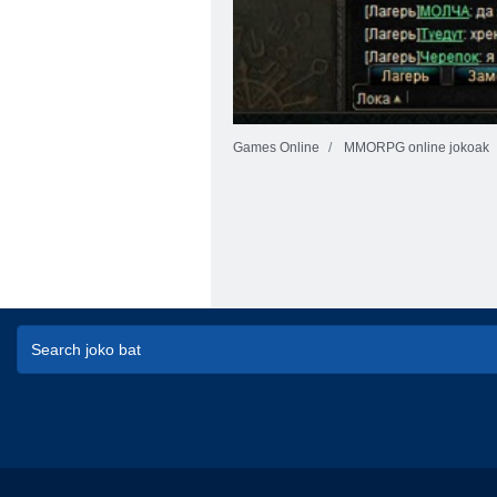
Games Online
MMORPG online jokoak