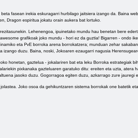
 beta fasean irekia eskuragarri hurbilago jaitsiera izango da. Baina web
n, Dragon espiritua jokatu orain aukera bat lortuko.
erezitasunekin. Lehenengoa, ipuinetako mundu hau benetan bere eder
 awesome grafikoak joko mundu - hori ez da guztia! Bigarren - ondo ike
 dinamiko eta PvE borroka arena borrokatzera; munduan zehar sakabana
ra izango duzu. Baina, noski, Jokoaren ezaugarri nagusia Herensugear
Joko honetan, gaztelua - jokalariren bat eta leku Borroka estrategiak bi
alariekin pixkanaka gazteluaren garatuko ditu: ereiten eta uzta, atera 
ltuena jasoko duzu. Gogorragoa egiten duzu, azkarrago zure jauregi 
o jolastea. Joko osoa da gehikuntzaren sistema borrokak one batetik eta 