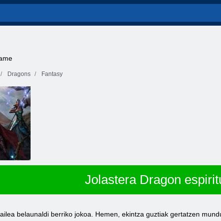
game
Dragons
Fantasy
Jolastera Dragon espirit
ailea belaunaldi berriko jokoa. Hemen, ekintza guztiak gertatzen mund