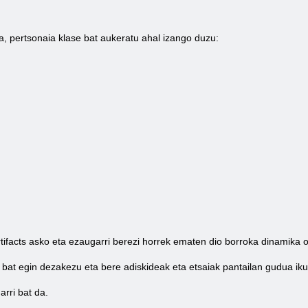
a, pertsonaia klase bat aukeratu ahal izango duzu:
tifacts asko eta ezaugarri berezi horrek ematen dio borroka dinamika 
bat egin dezakezu eta bere adiskideak eta etsaiak pantailan gudua ikus
rri bat da.