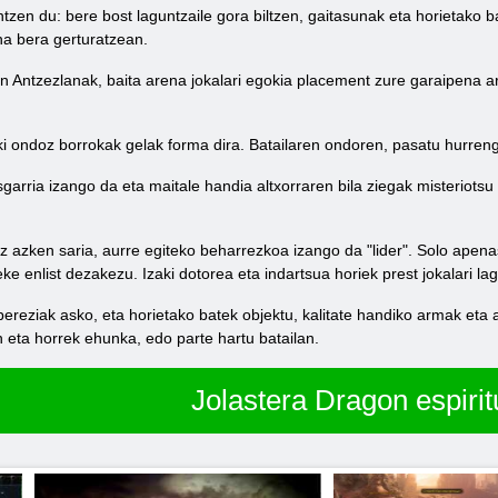
tzen du: bere bost laguntzaile gora biltzen, gaitasunak eta horietako
na bera gerturatzean.
ren Antzezlanak, baita arena jokalari egokia placement zure garaipena
i ondoz borrokak gelak forma dira. Batailaren ondoren, pasatu hurren
esgarria izango da eta maitale handia altxorraren bila ziegak misteriots
oiz azken saria, aurre egiteko beharrezkoa izango da "lider". Solo ape
e enlist dezakezu. Izaki dotorea eta indartsua horiek prest jokalari lag
bereziak asko, eta horietako batek objektu, kalitate handiko armak eta 
 eta horrek ehunka, edo parte hartu batailan.
Jolastera Dragon espirit