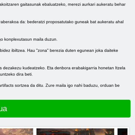
 bakoitzaren gaitasunak ebaluatzeko, merezi aurkari aukeratu behar
 araberakoa da: bederatzi proposatutako guneak bat aukeratu ahal
go konplexutasun maila duzun.
u bidez ibiltzea. Hau "zona" berezia duten egunean joka daiteke
nas dezakezu kudeatzeko. Eta denbora erabakigarria honetan Itzela
untzeko dira beti.
artifacts sortzea da ditu. Zure maila igo nahi baduzu, orduan be
ua