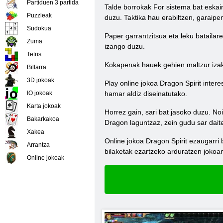
Partiduen 3 partida
Talde borrokak For sistema bat eskain
Puzzleak
duzu. Taktika hau erabiltzen, garaipe
Sudokua
Paper garrantzitsua eta leku bataila
Zuma
izango duzu.
Tetris
Kokapenak hauek gehien maltzur izak
Billarra
3D jokoak
Play online jokoa Dragon Spirit inter
IO jokoak
hamar aldiz diseinatutako.
Karta jokoak
Horrez gain, sari bat jasoko duzu. N
Bakarkakoa
Dragon laguntzaz, zein gudu sar daitek
Xakea
Online jokoa Dragon Spirit ezaugarri 
Arrantza
bilaketak ezartzeko arduratzen jokoan
Online jokoak