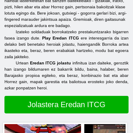
hainbat lasterketetan bat sartzen daitekeelako - gizakiak, iratxo,
pizti, hilen abar eta abar Horrez gain, pertsonaia bakoitzak klase
lotuta egingo da. Bere jokoan, gutxiegi - gogorra gerlari bizi, argi-
fingered marauder jakintsua apaiza. Gremioak, diren gaitasunak
espezializatuak ardura ere badago.
Izateko soldaduak borrokatzeko prestakuntzarako bigarren
fasea izango dute.
Play Eredan ITCG
ere interesgarria da izan
delako beti benetako heroiak jolastu, haiengandik Borroka artea
ikasteko eta, beraz, beren erabakiak hartzeko, modu bat egoera
zaila jakiteko.
Urtean
Eredan ITCG jolastu
infinitua izan daiteke, geroztik
han izango bildumaren ez bakarrik bildu, baina, halaber, beren
Barajasko propioa egiteko, eta beraz, konbinazio bat eta abar
Horrez gain, mapak garestia eta baliotsua erosteko joko denda,
azkar ponpatzen heroi.
Jolastera Eredan ITCG