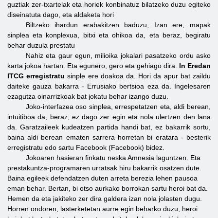
guztiak zer-txartelak eta horiek konbinatuz bilatzeko duzu egiteko
diseinatuta dago, eta aldaketa hori
Biltzeko ihardun erabakitzen baduzu, Izan ere, mapak
sinplea eta konplexua, bitxi eta ohikoa da, eta beraz, begiratu
behar duzula prestatu
Nahiz eta gaur egun, milioika jokalari pasatzeko ordu asko
karta jokoa hartan. Eta egunero, gero eta gehiago dira.
In Eredan
ITCG erregistratu
sinple
ere doakoa da. Hori da apur bat zaildu
daiteke gauza bakarra - Errusiako bertsioa eza da. Ingelesaren
ezagutza oinarrizkoak bat jokatu behar izango duzu.
Joko-interfazea oso sinplea, errespetatzen eta, aldi berean,
intuitiboa da, beraz, ez dago zer egin eta nola ulertzen den lana
da. Garatzaileek kudeatzen partida handi bat, ez bakarrik sortu,
baina aldi berean ematen sarrera horretan bi eratara - besterik
erregistratu edo sartu Facebook (Facebook) bidez.
Jokoaren hasieran finkatu neska Amnesia laguntzen. Eta
prestakuntza-programaren urratsak hiru bakarrik osatzen dute.
Baina egileek defendatzen duten arreta berezia lehen pausoa
eman behar. Bertan, bi otso aurkako borrokan sartu heroi bat da.
Hemen da eta jakiteko zer dira galdera izan nola jolasten dugu.
Horren ondoren, lasterketetan aurre egin beharko duzu, heroi