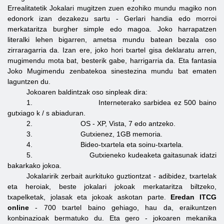
Errealitatetik Jokalari mugitzen zuen ezohiko mundu magiko non
edonork izan dezakezu sartu - Gerlari handia edo morroi
merkataritza burgher simple edo magoa. Joko harrapatzen
literalki lehen bigarren, ametsa mundu batean bezala oso
zirraragarria da. Izan ere, joko hori txartel gisa deklaratu arren,
mugimendu mota bat, besterik gabe, harrigarria da. Eta fantasia
Joko Mugimendu zenbatekoa sinestezina mundu bat ematen
laguntzen du.
Jokoaren baldintzak oso sinpleak dira:
1. Interneterako sarbidea ez 500 baino
gutxiago k / s abiaduran.
2. OS - XP, Vista, 7 edo antzeko.
3. Gutxienez, 1GB memoria.
4. Bideo-txartela eta soinu-txartela.
5. Gutxieneko kudeaketa gaitasunak idatzi
bakarkako jokoa.
Jokalaririk zerbait aurkituko guztiontzat - adibidez, txartelak
eta heroiak, beste jokalari jokoak merkataritza biltzeko,
txapelketak, jolasak eta jokoak askotan parte.
Eredan ITCG
online
- 700 txartel baino gehiago, hau da, eraikuntzen
konbinazioak bermatuko du. Eta gero - jokoaren mekanika