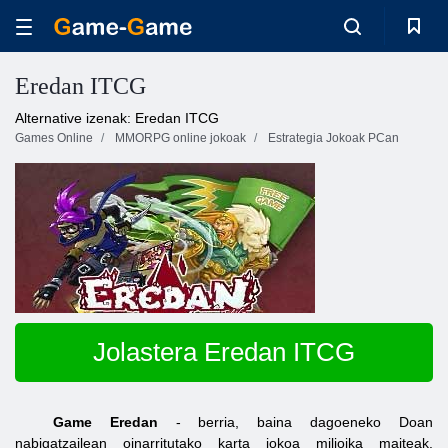
Eredan ITCG
Alternative izenak: Eredan ITCG
Games Online
MMORPG online jokoak
Estrategia Jokoak PCan
Jolastera Eredan ITCG
Game Eredan
- berria, baina dagoeneko Doan
nabigatzailean oinarritutako karta jokoa milioika maiteak.