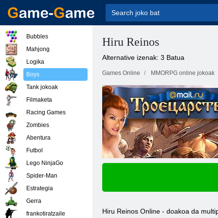
Bubbles
Hiru Reinos
Mahjong
Alternative izenak: 3 Batua
Logika
Games Online
MMORPG online jokoak
Boys
Tank jokoak
Filmaketa
Racing Games
Zombies
Abentura
Futbol
Lego NinjaGo
Spider-Man
Estrategia
Gerra
Hiru Reinos Online - doakoa da multip
frankotiratzaile