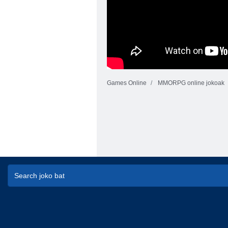
Games Online
MMORPG online jokoak