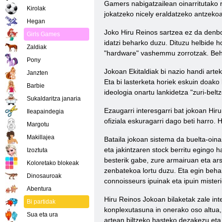
Gamers nabigatzailean oinarritutako 
Kirolak
jokatzeko nicely eraldatzeko antzekoa
Hegan
Joko Hiru Reinos sartzea ez da denbo
Girls Games
idatzi beharko duzu. Dituzu helbide h
Zaldiak
"hardware" vashemmu zorrotzak. Behar
Pony
Jokoan Ekitaldiak bi nazio handi art
Janzten
Eta bi lasterketa horiek eskuin doako
Barbie
ideologia onartu lankidetza "zuri-belt
Sukaldaritza janaria
Ezaugarri interesgarri bat jokoan Hir
Ileapaindegia
ofiziala eskuragarri dago beti harro.
Margotu
Makillajea
Bataila jokoan sistema da buelta-oina
eta jakintzaren stock berritu egingo 
Izoztuta
besterik gabe, zure armairuan eta ar
Koloretako blokeak
zenbatekoa lortu duzu. Eta egin beha
Dinosauroak
connoisseurs ipuinak eta ipuin misteri
Abentura
Hiru Reinos Jokoan bilaketak zale in
Bi partidak
konplexutasuna in onerako oso altua, 
Sua eta ura
artean biltzeko hasteko dezakezu eta