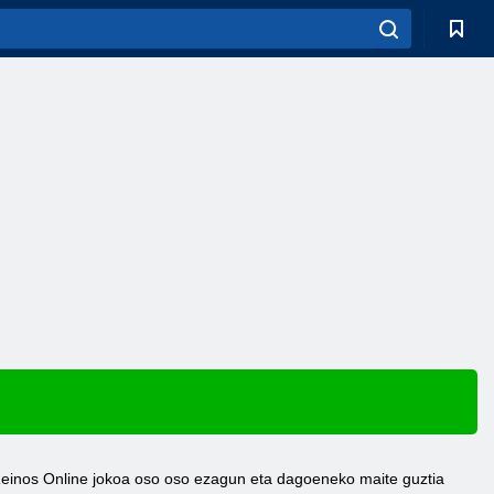
u Reinos Online jokoa oso oso ezagun eta dagoeneko maite guztia