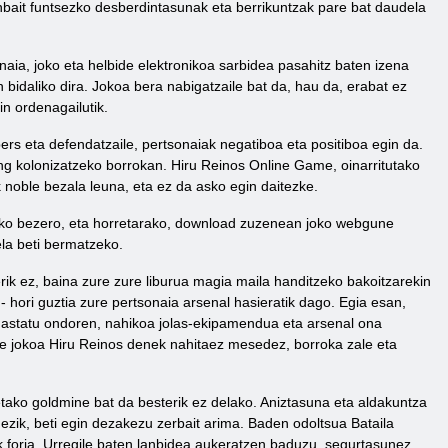
nbait funtsezko desberdintasunak eta berrikuntzak pare bat daudela
aia, joko eta helbide elektronikoa sarbidea pasahitz baten izena
bidaliko dira. Jokoa bera nabigatzaile bat da, hau da, erabat ez
n ordenagailutik.
rs eta defendatzaile, pertsonaiak negatiboa eta positiboa egin da.
ing kolonizatzeko borrokan. Hiru Reinos Online Game, oinarritutako
k noble bezala leuna, eta ez da asko egin daitezke.
n joko bezero, eta horretarako, download zuzenean joko webgune
ela beti bermatzeko.
erik ez, baina zure zure liburua magia maila handitzeko bakoitzarekin
- hori guztia zure pertsonaia arsenal hasieratik dago. Egia esan,
 gastatu ondoren, nahikoa jolas-ekipamendua eta arsenal ona
ine jokoa Hiru Reinos denek nahitaez mesedez, borroka zale eta
tako goldmine bat da besterik ez delako. Aniztasuna eta aldakuntza
 ezik, beti egin dezakezu zerbait arima. Baden odoltsua Bataila
 forja. Urregile baten lanbidea aukeratzen baduzu, segurtasunez