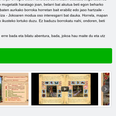
ko mugetatik haratago joan, belarri bat akutua beti egon beharko
aten aurkako borroka horretan bait erabiliz edo jaso hartzaile -
hiza - Jokoaren modua oso interesgarri bat dauka. Horrela, mapan
k ikusteko lortuko duzu. Ez baduzu borrokatu nahi, ondoren, beti
erre bada eta bilatu abentura, bada, jokoa hau maite du eta utz