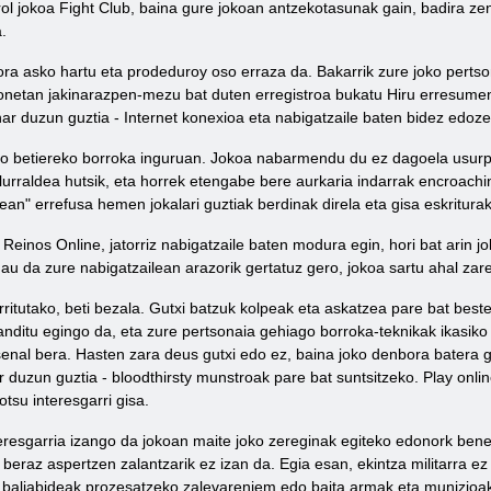
rol jokoa Fight Club, baina gure jokoan antzekotasunak gain, badira ze
.
ra asko hartu eta prodeduroy oso erraza da. Bakarrik zure joko pertson
onetan jakinarazpen-mezu bat duten erregistroa bukatu Hiru erresumen 
 duzun guztia - Internet konexioa eta nabigatzaile baten bidez edozei
eko betiereko borroka inguruan. Jokoa nabarmendu du ez dagoela usurpe
 lurraldea hutsik, eta horrek etengabe bere aurkaria indarrak encroach
zean" errefusa hemen jokalari guztiak berdinak direla eta gisa eskritura
u Reinos Online, jatorriz nabigatzaile baten modura egin, hori bat ari
 Hau da zure nabigatzailean arazorik gertatuz gero, jokoa sartu ahal zar
rritutako, beti bezala. Gutxi batzuk kolpeak eta askatzea pare bat best
handitu egingo da, eta zure pertsonaia gehiago borroka-teknikak ikasiko 
senal bera. Hasten zara deus gutxi edo ez, baina joko denbora batera
r duzun guztia - bloodthirsty munstroak pare bat suntsitzeko. Play onl
otsu interesgarri gisa.
teresgarria izango da jokoan maite joko zereginak egiteko edonork bene
beraz aspertzen zalantzarik ez izan da. Egia esan, ekintza militarra ez
 baliabideak prozesatzeko zalevareniem edo baita armak eta munizioak