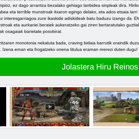
tzipioz, ez dago arrantza bezalako gehiago lanbidea sinpleak dira. Hiri
ea eta terrible munstroak itxaron egingo delako, eta ados etsaia larri b
oz interesgarriagoa zure ikaskide adiskideak batu baduzu izango da. E
troak eta aurkariei beraiek aukeratzeko gai ziren bertaratutako guztia
k osagaiak barietate posobirat.
tzaren monotonia nekatuta bada, craving bidaia barrutik oraindik duzu 
u. Izena eman eta frogatzeko onena titulua eraman merezi duten dugu!
Jolastera Hiru Reinos