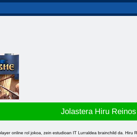
Jolastera Hiru Reinos
layer online rol jokoa, zein estudioan IT Lurraldea brainchild da. Hir