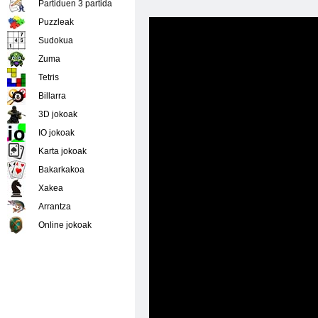
Partiduen 3 partida
Puzzleak
Sudokua
Zuma
Tetris
Billarra
3D jokoak
IO jokoak
Karta jokoak
Bakarkakoa
Xakea
Arrantza
Online jokoak