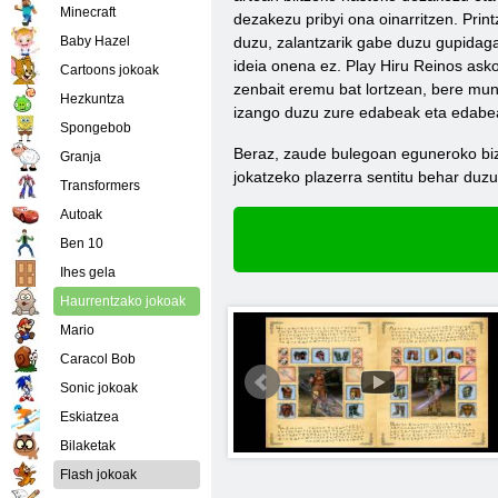
Minecraft
dezakezu pribyi ona oinarritzen. Prin
Baby Hazel
duzu, zalantzarik gabe duzu gupidagab
ideia onena ez. Play Hiru Reinos ask
Cartoons jokoak
zenbait eremu bat lortzean, bere muns
Hezkuntza
izango duzu zure edabeak eta edabea
Spongebob
Beraz, zaude bulegoan eguneroko bizi
Granja
jokatzeko plazerra sentitu behar duz
Transformers
Autoak
Ben 10
Ihes gela
Haurrentzako jokoak
Mario
Caracol Bob
Sonic jokoak
Eskiatzea
Bilaketak
Flash jokoak