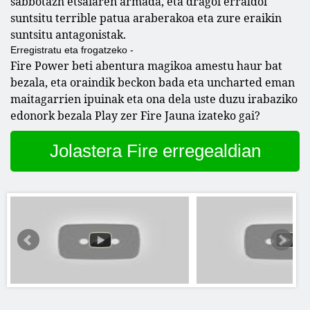
sabbotazh etsaiaren armada, eta dragoi erraldoi
suntsitu terrible patua araberakoa eta zure eraikin
suntsitu antagonistak.
Erregistratu eta frogatzeko -
Fire Power beti abentura magikoa amestu haur bat
bezala, eta oraindik beckon bada eta uncharted eman
maitagarrien ipuinak eta ona dela uste duzu irabaziko
edonork bezala Play zer Fire Jauna izateko gai?
Jolastera Fire erregealdian