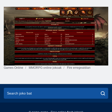
Games Online
MMORPG online jokoak
Fire erregealdian