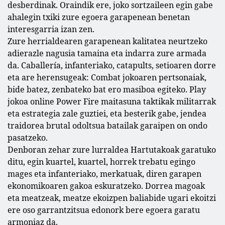
desberdinak. Oraindik ere, joko sortzaileen egin gabe
ahalegin txiki zure egoera garapenean benetan
interesgarria izan zen.
Zure herrialdearen garapenean kalitatea neurtzeko
adierazle nagusia tamaina eta indarra zure armada
da. Caballería, infanteriako, catapults, setioaren dorre
eta are herensugeak: Combat jokoaren pertsonaiak,
bide batez, zenbateko bat ero masiboa egiteko. Play
jokoa online Power Fire maitasuna taktikak militarrak
eta estrategia zale guztiei, eta besterik gabe, jendea
traidorea brutal odoltsua batailak garaipen on ondo
pasatzeko.
Denboran zehar zure lurraldea Hartutakoak garatuko
ditu, egin kuartel, kuartel, horrek trebatu egingo
mages eta infanteriako, merkatuak, diren garapen
ekonomikoaren gakoa eskuratzeko. Dorrea magoak
eta meatzeak, meatze ekoizpen baliabide ugari ekoitzi
ere oso garrantzitsua edonork bere egoera garatu
armoniaz da.