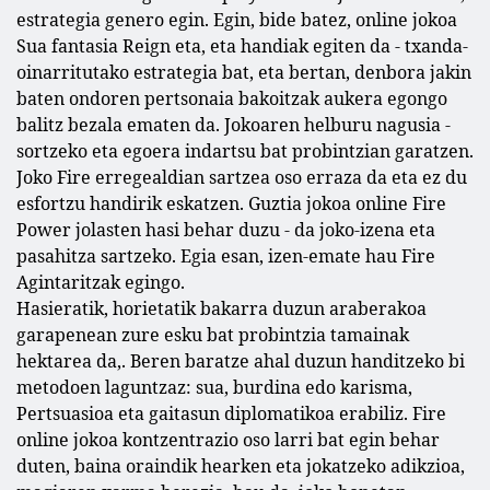
estrategia genero egin. Egin, bide batez, online jokoa
Sua fantasia Reign eta, eta handiak egiten da - txanda-
oinarritutako estrategia bat, eta bertan, denbora jakin
baten ondoren pertsonaia bakoitzak aukera egongo
balitz bezala ematen da. Jokoaren helburu nagusia -
sortzeko eta egoera indartsu bat probintzian garatzen.
Joko Fire erregealdian sartzea oso erraza da eta ez du
esfortzu handirik eskatzen. Guztia jokoa online Fire
Power jolasten hasi behar duzu - da joko-izena eta
pasahitza sartzeko. Egia esan, izen-emate hau Fire
Agintaritzak egingo.
Hasieratik, horietatik bakarra duzun araberakoa
garapenean zure esku bat probintzia tamainak
hektarea da,. Beren baratze ahal duzun handitzeko bi
metodoen laguntzaz: sua, burdina edo karisma,
Pertsuasioa eta gaitasun diplomatikoa erabiliz. Fire
online jokoa kontzentrazio oso larri bat egin behar
duten, baina oraindik hearken eta jokatzeko adikzioa,