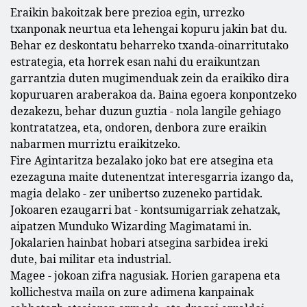
Eraikin bakoitzak bere prezioa egin, urrezko
txanponak neurtua eta lehengai kopuru jakin bat du.
Behar ez deskontatu beharreko txanda-oinarritutako
estrategia, eta horrek esan nahi du eraikuntzan
garrantzia duten mugimenduak zein da eraikiko dira
kopuruaren araberakoa da. Baina egoera konpontzeko
dezakezu, behar duzun guztia - nola langile gehiago
kontratatzea, eta, ondoren, denbora zure eraikin
nabarmen murriztu eraikitzeko.
Fire Agintaritza bezalako joko bat ere atsegina eta
ezezaguna maite dutenentzat interesgarria izango da,
magia delako - zer unibertso zuzeneko partidak.
Jokoaren ezaugarri bat - kontsumigarriak zehatzak,
aipatzen Munduko Wizarding Magimatami in.
Jokalarien hainbat hobari atsegina sarbidea ireki
dute, bai militar eta industrial.
Magee - jokoan zifra nagusiak. Horien garapena eta
kollichestva maila on zure adimena kanpainak