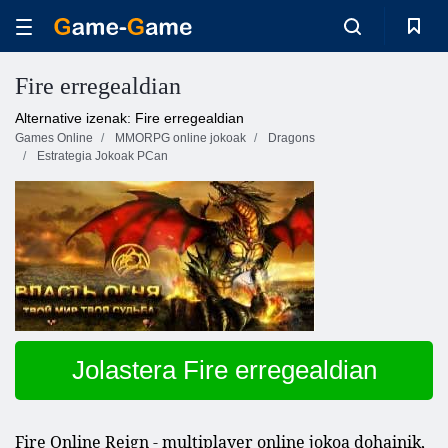
Fire erregealdian
Alternative izenak: Fire erregealdian
Games Online
MMORPG online jokoak
Dragons
Estrategia Jokoak PCan
Jolastera Fire erregealdian
Fire Online Reign - multiplayer online jokoa dohainik,