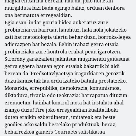
magiaren xarma berezia, hau da, joko honetan
murgilduta bizi bada egingo balitz, orduan denbora
ona bermatuta erregealdian.
Egia esan, indar gorria bidea aukeratuz zure
probintziaren barruan handituz, hala nola jokatzeko
zati bat metodologia ulertu behar duzu, borroka-legea
adierazpen bat bezala. Behin irabazi gerra etsaia
probintziako zure kontrola erabat pean igarotzen.
Strorony garatzaileei jakintsua mugimendu gaitasuna
gerra egoera batean egon etsaiak bakarrik bi aldi
berean da. Predsotavlyaetsya iragarkiaren geroztik
duzu kamisetak lau ordu izateko bataila prestatzeko.
Monarkia, errepublika, demokrazia, komunismoa,
diktadura, tirania edo teokrazia: harrapatua dituzun
eremuetan, hainbat kontrol mota bat instalatu ahal
izango duzu! Fire joko erregealdian kualitatiboki
duten eraikin ezberdinetan, unitateak eta beste
goodies asko saldu bestelako produktuak, beraz,
beharrezkoa gamers-Gourmets sofistikatua