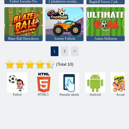
Futbol Ausazko Pro
2 jokalariren erronka txikia
Ragdoll Soccer 2 jokalariak
Blaze Ball Showdown
Autoen Futbola
Azken Helburua
1
2
>
(Total 10)
Futbol
HTML5
Pantaila taktila
Android
Arcade