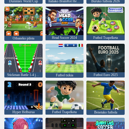
Dummies World Cup
Italiako BrainRot Head futbol
Buruko futbola 2026
Head Soccer 2024
Futbol Txapelketa
Oihaneko pilota
Stickman Battle 1-4 jokalari
Futbol Euro 2025
Futbol txikia
Hyper Helburua
Futbol Txapelketa
Benetako futbola