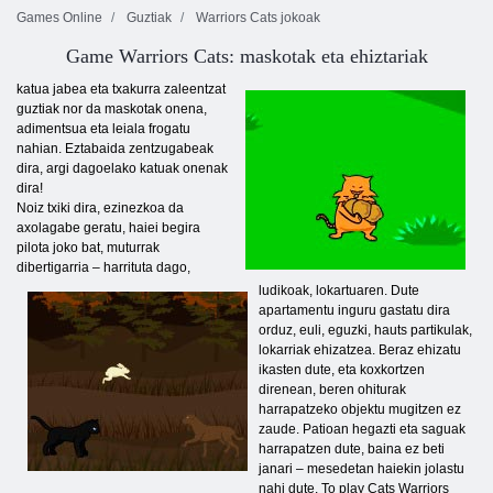
Games Online
Guztiak
Warriors Cats jokoak
Game Warriors Cats: maskotak eta ehiztariak
katua jabea eta txakurra zaleentzat
guztiak nor da maskotak onena,
adimentsua eta leiala frogatu
nahian. Eztabaida zentzugabeak
dira, argi dagoelako katuak onenak
dira!
Noiz txiki dira, ezinezkoa da
axolagabe geratu, haiei begira
pilota joko bat, muturrak
dibertigarria – harrituta dago,
ludikoak, lokartuaren. Dute
apartamentu inguru gastatu dira
orduz, euli, eguzki, hauts partikulak,
lokarriak ehizatzea. Beraz ehizatu
ikasten dute, eta koxkortzen
direnean, beren ohiturak
harrapatzeko objektu mugitzen ez
zaude. Patioan hegazti eta saguak
harrapatzen dute, baina ez beti
janari – mesedetan haiekin jolastu
nahi dute. To play Cats Warriors