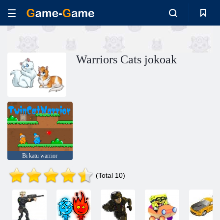
Warriors Cats jokoak
Bi katu warrior
(Total 10)