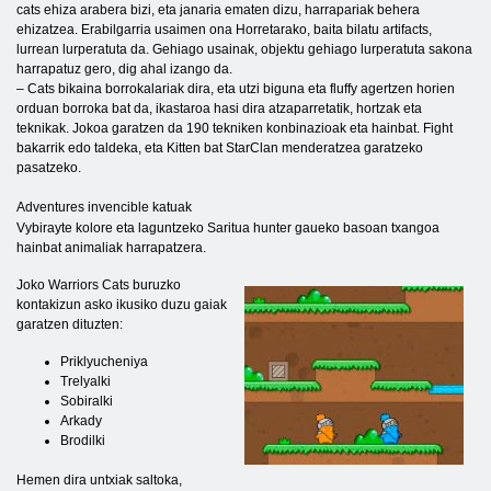
cats ehiza arabera bizi, eta janaria ematen dizu, harrapariak behera
ehizatzea. Erabilgarria usaimen ona Horretarako, baita bilatu artifacts,
lurrean lurperatuta da. Gehiago usainak, objektu gehiago lurperatuta sakona
harrapatuz gero, dig ahal izango da.
– Cats bikaina borrokalariak dira, eta utzi biguna eta fluffy agertzen horien
orduan borroka bat da, ikastaroa hasi dira atzaparretatik, hortzak eta
teknikak. Jokoa garatzen da 190 tekniken konbinazioak eta hainbat. Fight
bakarrik edo taldeka, eta Kitten bat StarClan menderatzea garatzeko
pasatzeko.
Adventures invencible katuak
Vybirayte kolore eta laguntzeko Saritua hunter gaueko basoan txangoa
hainbat animaliak harrapatzera.
Joko Warriors Cats buruzko
kontakizun asko ikusiko duzu gaiak
garatzen dituzten:
Priklyucheniya
Trelyalki
Sobiralki
Arkady
Brodilki
Hemen dira untxiak saltoka,