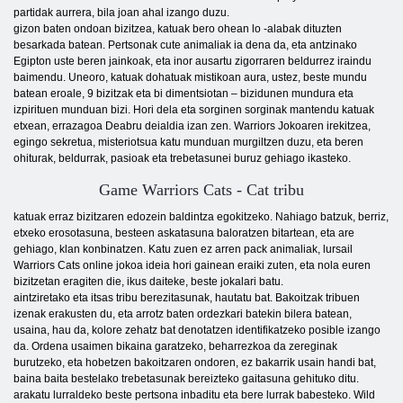
partidak aurrera, bila joan ahal izango duzu.
gizon baten ondoan bizitzea, katuak bero ohean lo -alabak dituzten
besarkada batean. Pertsonak cute animaliak ia dena da, eta antzinako
Egipton uste beren jainkoak, eta inor ausartu zigorraren beldurrez iraindu
baimendu. Uneoro, katuak dohatuak mistikoan aura, ustez, beste mundu
batean eroale, 9 bizitzak eta bi dimentsiotan – bizidunen mundura eta
izpirituen munduan bizi. Hori dela eta sorginen sorginak mantendu katuak
etxean, errazagoa Deabru deialdia izan zen. Warriors Jokoaren irekitzea,
egingo sekretua, misteriotsua katu munduan murgiltzen duzu, eta beren
ohiturak, beldurrak, pasioak eta trebetasunei buruz gehiago ikasteko.
Game Warriors Cats - Cat tribu
katuak erraz bizitzaren edozein baldintza egokitzeko. Nahiago batzuk, berriz,
etxeko erosotasuna, besteen askatasuna baloratzen bitartean, eta are
gehiago, klan konbinatzen. Katu zuen ez arren pack animaliak, lursail
Warriors Cats online jokoa ideia hori gainean eraiki zuten, eta nola euren
bizitzetan eragiten die, ikus daiteke, beste jokalari batu.
aintziretako eta itsas tribu berezitasunak, hautatu bat. Bakoitzak tribuen
izenak erakusten du, eta arrotz baten ordezkari batekin bilera batean,
usaina, hau da, kolore zehatz bat denotatzen identifikatzeko posible izango
da. Ordena usaimen bikaina garatzeko, beharrezkoa da zereginak
burutzeko, eta hobetzen bakoitzaren ondoren, ez bakarrik usain handi bat,
baina baita bestelako trebetasunak bereizteko gaitasuna gehituko ditu.
arakatu lurraldeko beste pertsona inbaditu eta bere lurrak babesteko. Wild