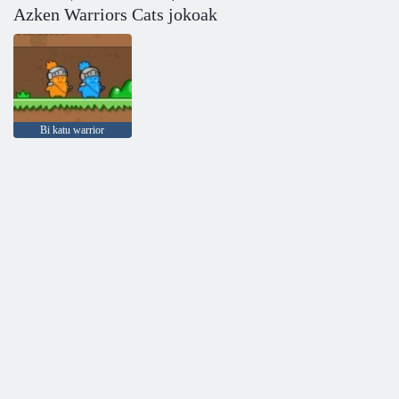
Azken Warriors Cats jokoak
Bi katu warrior