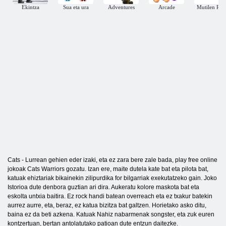
Ekintza
Sua eta ura
Adventures
Arcade
Mutilen Rac
Cats - Lurrean gehien eder izaki, eta ez zara bere zale bada, play free online
jokoak Cats Warriors gozatu. Izan ere, maite dutela kate bat eta pilota bat,
katuak ehiztariak bikainekin zilipurdika for bilgarriak exekutatzeko gain. Joko
Istorioa dute denbora guztian ari dira. Aukeratu kolore maskota bat eta
eskolta untxia baitira. Ez rock handi batean overreach eta ez txakur batekin
aurrez aurre, eta, beraz, ez katua bizitza bat galtzen. Horietako asko ditu,
baina ez da beti azkena. Katuak Nahiz nabarmenak songster, eta zuk euren
kontzertuan, bertan antolatutako patioan dute entzun daitezke.