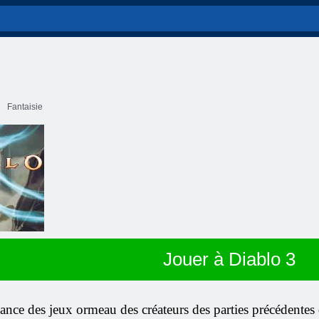
Fantaisie
Jouer à Diablo 3
ance des jeux
ormeau
des créateurs des parties précédentes