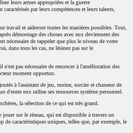
liser leurs armes appropriées et la guerre
t caractérisés par leurs compétences et leurs talents,
r travail et aideront toutes les manières possibles. Tout,
us après démontage des choses avec eux deviennent des
ment nécessaire de rappeler que plus le niveau de votre
nsi, dans tous les cas, ne lésinez pas sur le
n'est pas nécessaire de renoncer à l'amélioration des
 lecteur moment opportun.
joutés à l'assistant de jeu, moine, sorcier et chasseur de
un d'entre eux utilise ses ressources système personnel.
hères, la sélection de ce qui est très grand.
ouer sur le réseau, qui est disponible à travers un
de caractéristiques uniques, telles que, par exemple, le