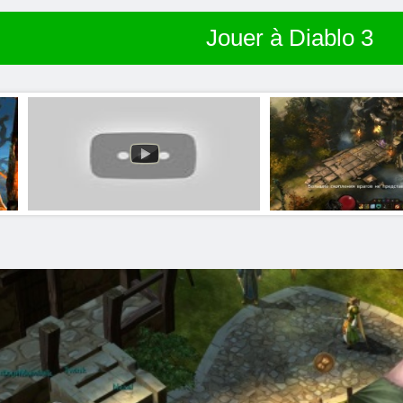
Jouer à Diablo 3