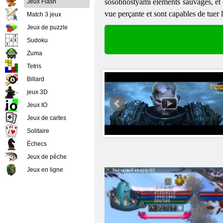
sosobnostyami éléments sauvages, et d
Jeux Flash
vue perçante et sont capables de tuer 
Match 3 jeux
Jeux de puzzle
Sudoku
Zuma
Tetris
Billard
jeux 3D
Jeux IO
Jeux de cartes
Solitaire
Échecs
Jeux de pêche
Jeux en ligne