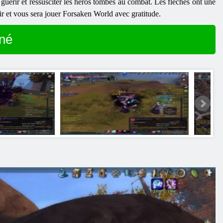
guérir et ressusciter les héros tombés au combat. Les flèches ont une
ir et vous sera jouer Forsaken World avec gratitude.
né