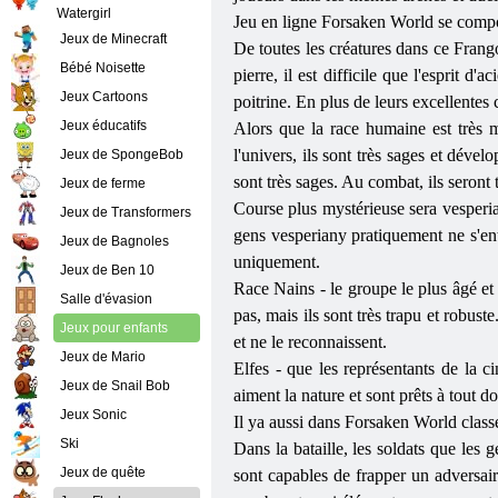
Watergirl
Jeu en ligne Forsaken World se compos
Jeux de Minecraft
De toutes les créatures dans ce Frang
Bébé Noisette
pierre, il est difficile que l'esprit 
Jeux Cartoons
poitrine. En plus de leurs excellentes
Jeux éducatifs
Alors que la race humaine est très mi
l'univers, ils sont très sages et déve
Jeux de SpongeBob
sont très sages. Au combat, ils seront 
Jeux de ferme
Course plus mystérieuse sera vesperia
Jeux de Transformers
gens vesperiany pratiquement ne s'ent
Jeux de Bagnoles
uniquement.
Jeux de Ben 10
Race Nains - le groupe le plus âgé et
Salle d'évasion
pas, mais ils sont très trapu et robus
Jeux pour enfants
et ne le reconnaissent.
Jeux de Mario
Elfes - que les représentants de la c
Jeux de Snail Bob
aiment la nature et sont prêts à tout d
Jeux Sonic
Il ya aussi dans Forsaken World classe
Ski
Dans la bataille, les soldats que les 
Jeux de quête
sont capables de frapper un adversair