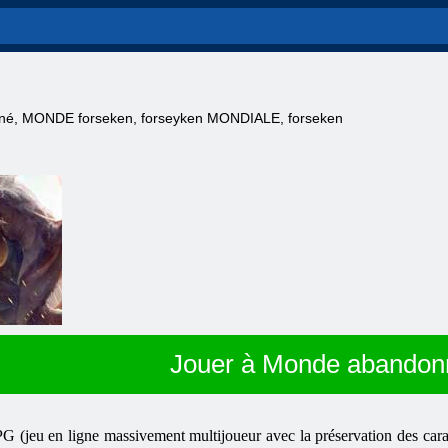
né, MONDE forseken, forseyken MONDIALE, forseken
Jouer à Monde abandon
 en ligne massivement multijoueur avec la préservation des caractéri