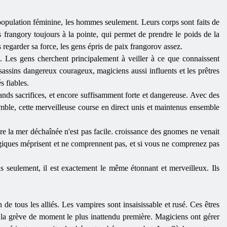
population féminine, les hommes seulement. Leurs corps sont faits de
les frangory toujours à la pointe, qui permet de prendre le poids de la
 regarder sa force, les gens épris de paix frangorov assez.
été. Les gens cherchent principalement à veiller à ce que connaissent
assassins dangereux courageux, magiciens aussi influents et les prêtres
s fiables.
nds sacrifices, et encore suffisamment forte et dangereuse. Avec des
emble, cette merveilleuse course en direct unis et maintenus ensemble
re la mer déchaînée n'est pas facile. croissance des gnomes ne venait
s magiques méprisent et ne comprennent pas, et si vous ne comprenez pas
pas seulement, il est exactement le même étonnant et merveilleux. Ils
 de tous les alliés. Les vampires sont insaisissable et rusé. Ces êtres
s la grève de moment le plus inattendu première. Magiciens ont gérer