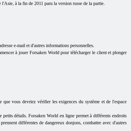
'Asie, à la fin de 2011 paru la version russe de la partie.
dresse e-mail et d'autres informations personnelles.
mencer à jouer Forsaken World pour télécharger le client et plonger
rte que vous devriez vérifier les exigences du système et de l'espace
 petits détails. Forsaken World en ligne permet à différents endroits
x prennent différentes de dangereux donjons, combattre avec d'autres