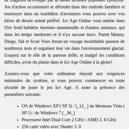
Jeu d'action occasionnel se dérouler dans des endroits familiers et
tournoyer dans un tourbillon d'aventures vous pouvez avec vos
héros de dessin animé préféré. Ice Age Online vous amène dans
l'ère froid habitées énormes mammouths et d'autres animaux, qui
dans les temps modernes et il n'ya aucune trace. Parmi Manny,
Diego, Sid et Scrat Vous feront un voyage inoubliable passera de
nombreux tests et organiser leur vie dans l'environnement glacial.
Essayez sur le rôle de la paresse drôle, et malgré les conditions
difficiles, avoir du plaisir dans le Ice Age Online à la gloire!
Assurez-vous que votre ordinateur répond aux exigences
minimales du système, et vous pouvez commencer en toute
sécurité de jouer le jeu Ice Age. A noter la présence des
paramètres suivants:
OS
de Windows
XP
(
SP
3) /
Vista
(
[_12_ ] de Windows
SP
1) /
de Windows
7
[ _36_]
Processeur
Intel Dual Core 2
GHz
/ AMD 2. 8
GHz
256 carte vidéo avec Shader 3. 0