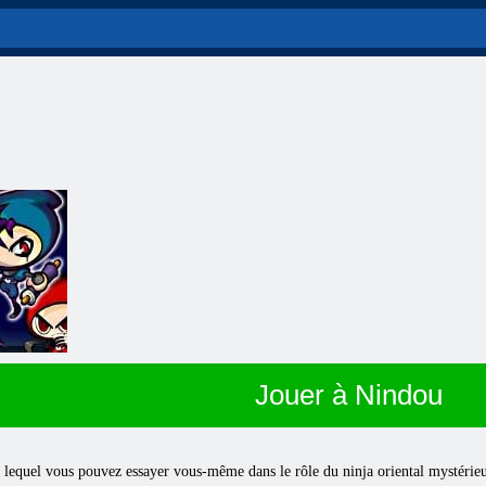
Jouer à Nindou
s lequel vous pouvez essayer vous-même dans le rôle du ninja oriental mystérieux