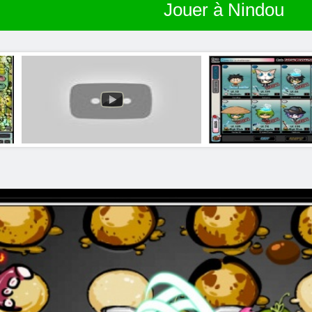
Jouer à Nindou