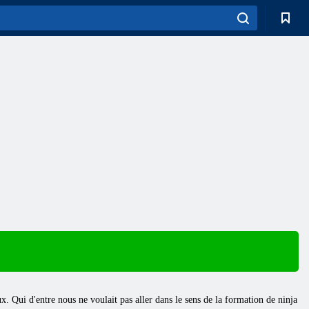
. Qui d'entre nous ne voulait pas aller dans le sens de la formation de ninja