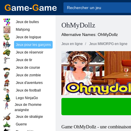
Jeux de bulles
OhMyDollz
Mahjong
Alternative Names: OhMyDollz
Jeux de logique
Jeux en ligne
Jeux MMORPG en ligne
Jeux pour les garçons
Jeux de réservoir
Jeux de tir
Jeux de course
Jeux de zombie
Jeux d'aventures
Jeux de football
Lego NinjaGo
Jeux de l'homme
araignée
Jeux de stratégie
Guerre
Game
OhMyDollz
- une combinaison 