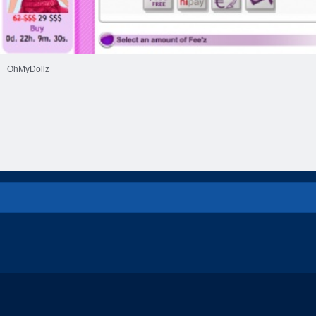
OhMyDollz