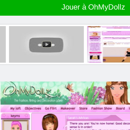
Jouer à OhMyDollz