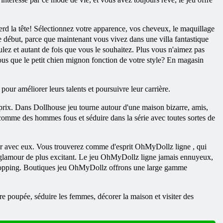
perd la tête! Sélectionnez votre apparence, vos cheveux, le maquillage
le début, parce que maintenant vous vivez dans une villa fantastique
z et autant de fois que vous le souhaitez. Plus vous n'aimez pas
us que le petit chien mignon fonction de votre style? En magasin
pour améliorer leurs talents et poursuivre leur carrière.
 prix. Dans Dollhouse jeu tourne autour d'une maison bizarre, amis,
 comme des hommes fous et séduire dans la série avec toutes sortes de
uer avec eux. Vous trouverez comme d'esprit OhMyDollz
ligne
, qui
ie glamour de plus excitant. Le jeu OhMyDollz
ligne
jamais ennuyeux,
du shopping. Boutiques jeu OhMyDollz offrons une large gamme
tre poupée, séduire les femmes, décorer la maison et visiter des