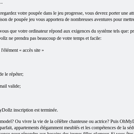
..
 regardez votre poupée dans le jeu progresse, vous devrez porter une att
ison de poupée jeu vous apportera de nombreuses aventures pour mettre 
-vous que votre ordinateur répond aux exigences du système tels que: 
ollz
ne prendra pas beaucoup de votre temps et facile:
 l'élément «
accès
site
»
e le répéter;
mail valide;
Dollz
inscription est terminée.
 model? Ou vivre la vie de la célèbre chanteuse ou actrice? Puis OhM
e parfait, appartements élégamment meublés et les compétences de la sé
nçu pour répondre aux besoins des jeunes filles glamour. Si vous êtes in