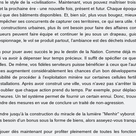
ns le style de la «civilisation». Maintenant, vous pouvez maîtriser tr
 et la prochaine ère - une nouvelle fois, présent et futur. Chaque épo
si que des bâtiments disponibles. Et, bien sûr, plus vous bougez, mie
cher ses concurrents de capturer ces territoires, ce qui sera utile. Car
 constructions urbaines, plus ils ont besoin pour faire des affaires
 joueurs peuvent faire équipe et continuer le jeu sous un drapeau, g
spionnage, le vol se produit partout, l'ambiance est des déchets industr
 pour jouer avec succès le jeu le destin de la Nation. Comme déjà me
va avoir à dépenser leur temps précieux. Il suffit de spécifier ce que
les. De même, vos fidèles serviteurs puisse bénéficier à ceux que l'auto
urces augmentent considérablement les chances d'un bon développemen
bilité de procéder à l'exploitation minière sur certaines cellules fe
stallations. Après avoir construit une ville, vous n'avez pas s'arrêter là
s oublier que chaque action prend du temps. Par exemple, pour déplacer
heures. Un tel système permet de fournir un certain ennui. Donc, trou
ndre des mesures en vue de conclure un traité de non-agression.
prendre jusqu'à la construction du miracle de la lumière "Menhir" vyb
as besoin d'un bonus sous la forme de biens, alors asseyez-vous tranqu
uer dès maintenant pour profiter pleinement de toutes les fonction