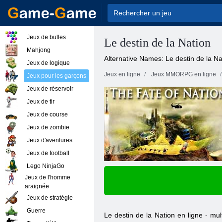
Jeux de bulles
Le destin de la Nation
Mahjong
Alternative Names: Le destin de la Na
Jeux de logique
Jeux en ligne
Jeux MMORPG en ligne
Jeux pour les garçons
Jeux de réservoir
Jeux de tir
Jeux de course
Jeux de zombie
Jeux d'aventures
Jeux de football
Lego NinjaGo
Jeux de l'homme
araignée
Jeux de stratégie
Guerre
Le destin de la Nation en ligne - mul