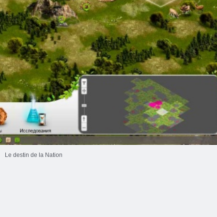
Le destin de la Nation