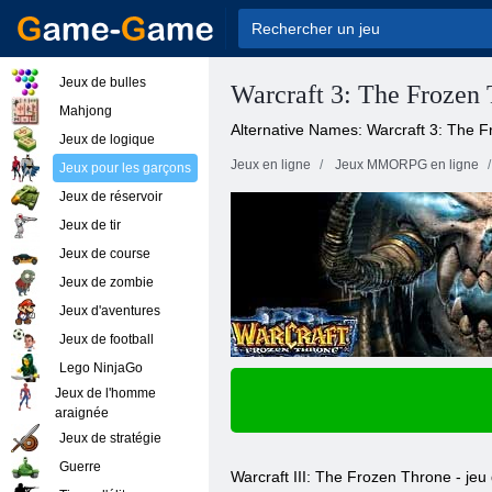
Jeux de bulles
Warcraft 3: The Frozen
Mahjong
Alternative Names: Warcraft 3: The 
Jeux de logique
Jeux en ligne
Jeux MMORPG en ligne
Jeux pour les garçons
Jeux de réservoir
Jeux de tir
Jeux de course
Jeux de zombie
Jeux d'aventures
Jeux de football
Lego NinjaGo
Jeux de l'homme
araignée
Jeux de stratégie
Guerre
Warcraft III: The Frozen Throne - jeu