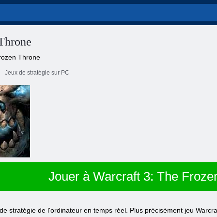
 Throne
Frozen Throne
Jeux de stratégie sur PC
Jouer à Warcraft 3: The Froze
 de stratégie de l'ordinateur en temps réel. Plus précisément jeu War