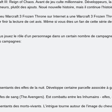
ft III: Reign of Chaos. Avant de jeu culte millionnaire. Développeurs, la 
s, plutôt des ajouts. Noué nouvelle histoire, mais il continue l'histoir
jeu Warcraft 3 Frozen Throne sur Internet a une Warcraft 3 Frozen Thro
finir la lecture de cet avis. Même si vous êtes un fan de cette série de 
s jouez le rôle d'un personnage dans un certain nombre de campagnes 
es campagnes:
sentants des elfes de la nuit. Développe certaine parcelle associée à ga
lfes de sang (The Avengers). Est combattu entre les Inhumains - elfes, 
ntants des morts-vivants. L'intrigue tourne autour de l'image du cheval