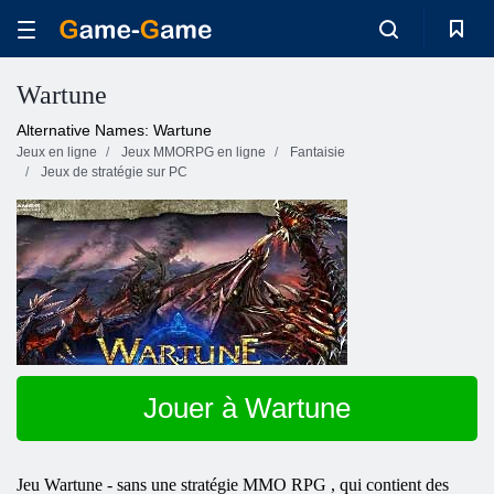
Wartune
Alternative Names: Wartune
Jeux en ligne
Jeux MMORPG en ligne
Fantaisie
Jeux de stratégie sur PC
Jouer à Wartune
Jeu Wartune - sans une stratégie MMO
RPG
, qui contient des