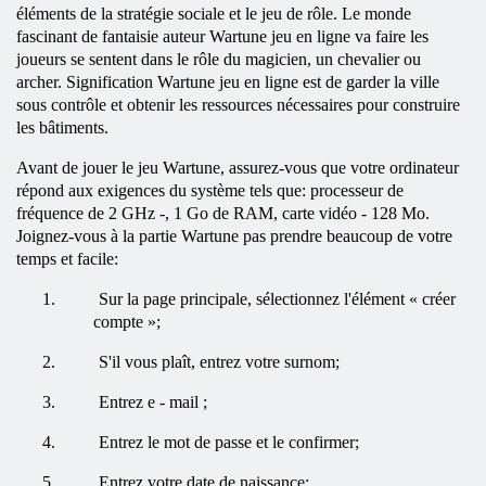
éléments de la stratégie sociale et le jeu de rôle. Le monde
fascinant de fantaisie auteur
Wartune
jeu en ligne va faire les
joueurs se sentent dans le rôle du magicien, un chevalier ou
archer. Signification
Wartune
jeu en ligne est de garder la ville
sous contrôle et obtenir les ressources nécessaires pour construire
les bâtiments.
Avant de jouer le jeu Wartune, assurez-vous que votre ordinateur
répond aux exigences du système tels que: processeur de
fréquence de 2 GHz -, 1 Go de RAM, carte vidéo - 128 Mo.
Joignez-vous à la partie Wartune pas prendre beaucoup de votre
temps et facile:
1.
Sur la page principale, sélectionnez l'élément «
créer
compte
»;
2.
S'il vous plaît, entrez votre surnom;
3.
Entrez
e
-
mail
;
4.
Entrez le mot de passe et le confirmer;
5.
Entrez votre date de naissance;