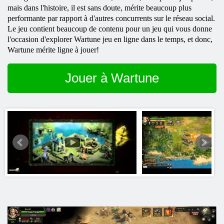
mais dans l'histoire, il est sans doute, mérite beaucoup plus
performante par rapport à d'autres concurrents sur le réseau social.
Le jeu contient beaucoup de contenu pour un jeu qui vous donne
l'occasion d'explorer
Wartune
jeu en ligne dans le temps, et donc,
Wartune
mérite ligne à jouer!
Jouer à Wartune