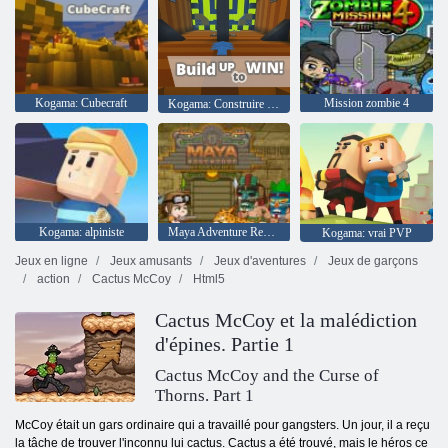
Kogama: Cubecraft
Mission zombie 4
Kogama: Construire pour gagner
Kogama: alpiniste
Maya Adventure Remastered
Kogama: vrai PVP
Jeux en ligne
Jeux amusants
Jeux d'aventures
Jeux de garçons
action
Cactus McCoy
Html5
Cactus McCoy et la malédiction
d'épines. Partie 1
Cactus McCoy and the Curse of
Thorns. Part 1
McCoy était un gars ordinaire qui a travaillé pour gangsters. Un jour, il a reçu
la tâche de trouver l'inconnu lui cactus. Cactus a été trouvé, mais le héros ce