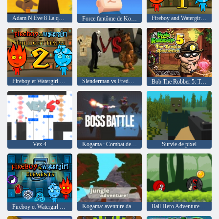
Adam N Eve 8 La quête de l'amour
Fireboy and Watergirl 1: Temple de forêt
Force fantôme de Kogama
Fireboy et Watergirl 2: The Light Temple
Slenderman vs Freddy le Fazbear
Bob The Robber 5: Temple Adventure
Vex 4
Kogama : Combat de boss
Survie de pixel
Kogama: aventure dans la jungle
Ball Hero Adventure: Balle Bounce Rouge
Fireboy et Watergirl 5: éléments