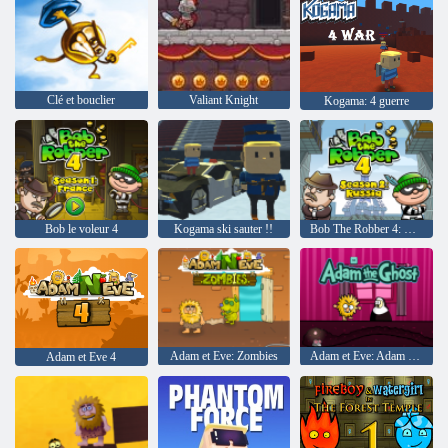
Clé et bouclier
Valiant Knight
Kogama: 4 guerre
Bob le voleur 4
Kogama ski sauter !!
Bob The Robber 4: Saison 2 Russie
Adam et Eve: Zombies
Adam et Eve: Adam le fantôme
Adam et Eve 4