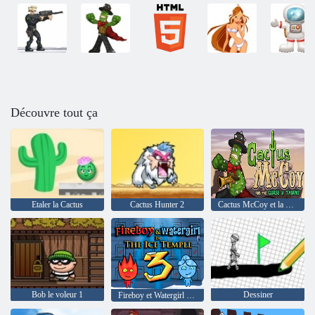
Découvre tout ça
Etaler la Cactus
Cactus Hunter 2
Cactus McCoy et la malédiction des épines
Bob le voleur 1
Dessiner
Fireboy et Watergirl 3: The Ice Temple