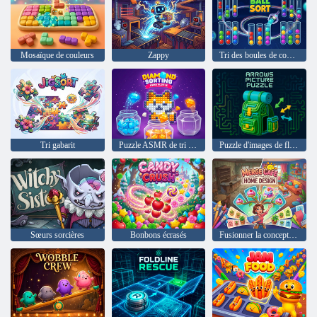
Mosaïque de couleurs
Zappy
Tri des boules de couleur
Tri gabarit
Puzzle ASMR de tri des diamants
Puzzle d'images de flèches
Sœurs sorcières
Bonbons écrasés
Fusionner la conception de la maison du café