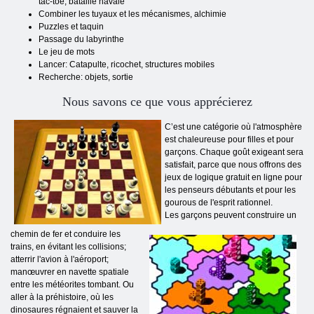
tac-toe, bataille navale
Combiner les tuyaux et les mécanismes, alchimie
Puzzles et taquin
Passage du labyrinthe
Le jeu de mots
Lancer: Catapulte, ricochet, structures mobiles
Recherche: objets, sortie
Nous savons ce que vous apprécierez
C’est une catégorie où l'atmosphère
est chaleureuse pour filles et pour
garçons. Chaque goût exigeant sera
satisfait, parce que nous offrons des
jeux de logique gratuit en ligne pour
les penseurs débutants et pour les
gourous de l'esprit rationnel.
Les garçons peuvent construire un
chemin de fer et conduire les
trains, en évitant les collisions;
atterrir l'avion à l'aéroport;
manœuvrer en navette spatiale
entre les météorites tombant. Ou
aller à la préhistoire, où les
dinosaures régnaient et sauver la