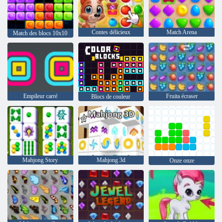
Contes délicieux
Match Arena
Match des blocs 10x10
Empileur carré
Fruita écraser
Blocs de couleur
Mahjong Story
Mahjong 3d
Onze onze