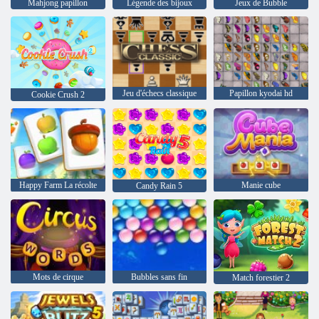
Mahjong papillon
Légende des bijoux
Jeux de Bubble
Jeu d'échecs classique
Papillon kyodai hd
Cookie Crush 2
Happy Farm La récolte
Manie cube
Candy Rain 5
Mots de cirque
Bubbles sans fin
Match forestier 2