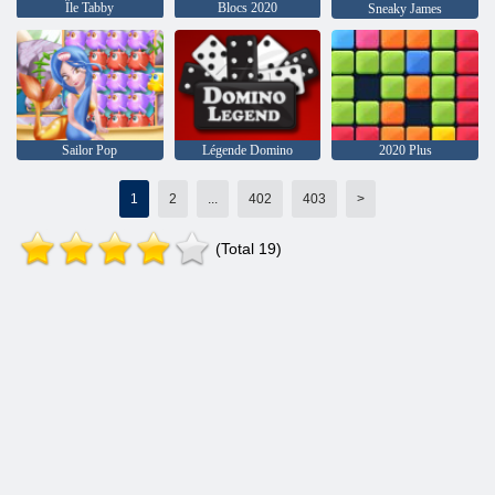
Île Tabby
Blocs 2020
Sneaky James
Sailor Pop
Légende Domino
2020 Plus
1
2
...
402
403
>
(Total 19)