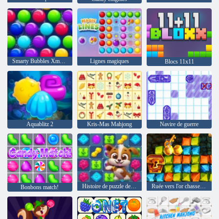
Smarty Bubbles Xmas Edition
Lignes magiques
Blocs 11x11
Aquablitz 2
Kris-Mas Mahjong
Navire de guerre
Histoire de puzzle de chien
Ruée vers l'or chasse au trésor
Bonbons match!