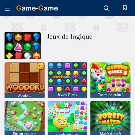
Jeux de logique
Jewels Blitz 4
Contes de jardin 3
Woodoku
Fusion tropicale
Match de forêt
Candy énigmes