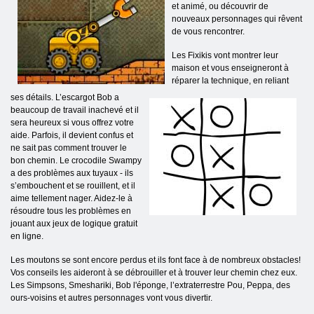
et animé, ou découvrir de
nouveaux personnages qui rêvent
de vous rencontrer.
Les Fixikis vont montrer leur
maison et vous enseigneront à
réparer la technique, en reliant
ses détails. L’escargot Bob a
beaucoup de travail inachevé et il
sera heureux si vous offrez votre
aide. Parfois, il devient confus et
ne sait pas comment trouver le
bon chemin. Le crocodile Swampy
a des problèmes aux tuyaux - ils
s’embouchent et se rouillent, et il
aime tellement nager. Aidez-le à
résoudre tous les problèmes en
jouant aux jeux de logique gratuit
en ligne.
Les moutons se sont encore perdus et ils font face à de nombreux obstacles!
Vos conseils les aideront à se débrouiller et à trouver leur chemin chez eux.
Les Simpsons, Smeshariki, Bob l'éponge, l’extraterrestre Pou, Peppa, des
ours-voisins et autres personnages vont vous divertir.