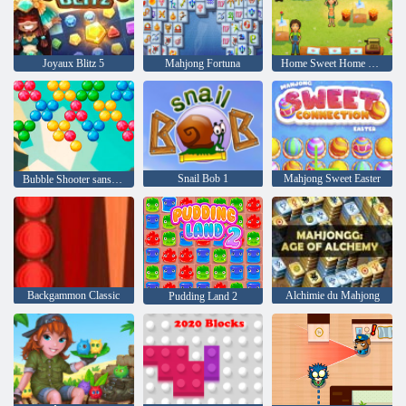
Joyaux Blitz 5
Mahjong Fortuna
Home Sweet Home Delicious Emily
Snail Bob 1
Mahjong Sweet Easter
Bubble Shooter sans fin
Backgammon Classic
Alchimie du Mahjong
Pudding Land 2