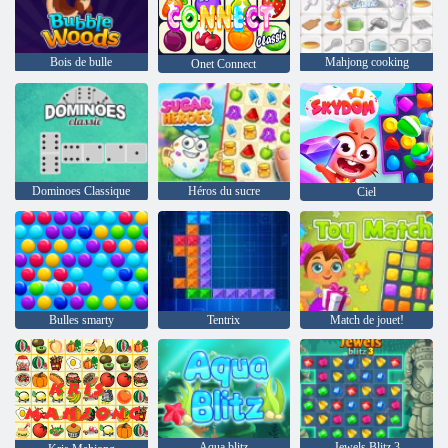
Bois de bulle
Mahjong cooking
Onet Connect
Dominoes Classique
Héros du sucre
Ciel
Bulles smarty
Tentrix
Match de jouet!
Aqua blitz
Jewels Blitz 3