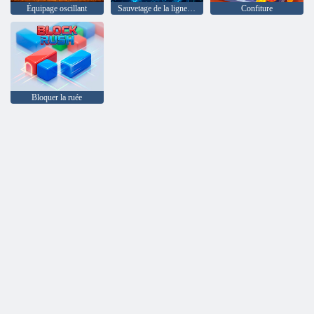
Équipage oscillant
Sauvetage de la ligne de pliage
Confiture
Bloquer la ruée