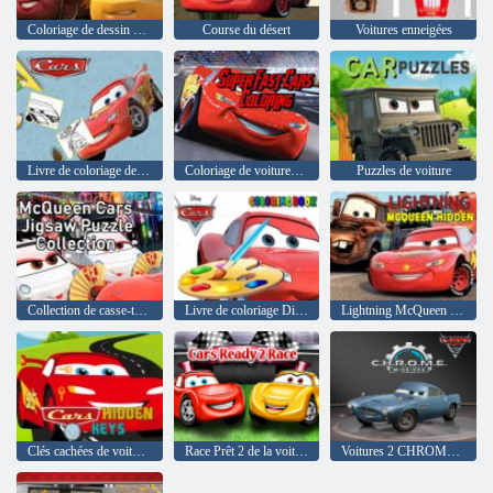
Coloriage de dessin animé de voitures
Course du désert
Voitures enneigées
Livre de coloriage de voitures
Coloriage de voitures super rapides
Puzzles de voiture
Collection de casse-tête McQueen Cars
Livre de coloriage Disney Cars
Lightning McQueen caché
Clés cachées de voitures
Race Prêt 2 de la voiture
Voitures 2 CHROME Missions