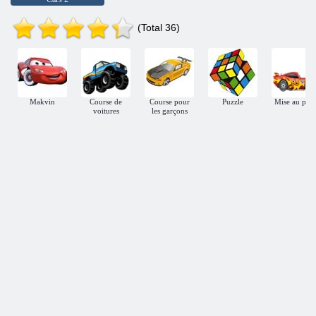
(Total 36)
Makvin
Course de
Course pour
Puzzle
Mise au poin
voitures
les garçons