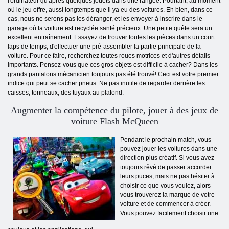
l'ordinateur qu'après quelques jouets dans une rangée. Pourtant, au moment
où le jeu offre, aussi longtemps que il ya eu des voitures. Eh bien, dans ce
cas, nous ne serons pas les déranger, et les envoyer à inscrire dans le
garage où la voiture est recyclée santé précieux. Une petite quête sera un
excellent entraînement. Essayez de trouver toutes les pièces dans un court
laps de temps, d'effectuer une pré-assembler la partie principale de la
voiture. Pour ce faire, recherchez toutes roues motrices et d'autres détails
importants. Pensez-vous que ces gros objets est difficile à cacher? Dans les
grands pantalons mécanicien toujours pas été trouvé! Ceci est votre premier
indice qui peut se cacher pneus. Ne pas inutile de regarder derrière les
caisses, tonneaux, des tuyaux au plafond.
Augmenter la compétence du pilote, jouer à des jeux
de
voiture
Flash McQueen
Pendant le prochain match, vous
pouvez jouer les voitures dans une
direction plus créatif. Si vous avez
toujours rêvé de passer accorder
leurs puces, mais ne pas hésiter à
choisir ce que vous voulez, alors
vous trouverez la marque de votre
voiture et de commencer à créer.
Vous pouvez facilement choisir une