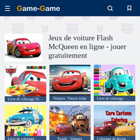
Jeux de voiture Flash
McQueen en ligne - jouer
gratuitement
Voitures: Vitesse éclair
Livre de coloriage : Mater Cars
Livre de coloriage Disney Cars
Livre de coloriage : Shérif des voitures
Puzzle : Voitures
Coloriage de dessin animé de voitures