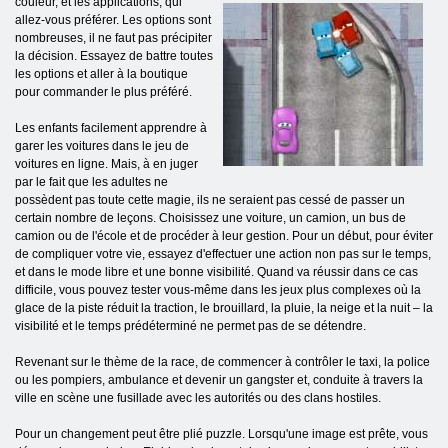
couleur, et les applications, qui
allez-vous préférer. Les options sont
nombreuses, il ne faut pas précipiter
la décision. Essayez de battre toutes
les options et aller à la boutique
pour commander le plus préféré.
Les enfants facilement apprendre à
garer les voitures dans le jeu de
voitures en ligne. Mais, à en juger
par le fait que les adultes ne
possèdent pas toute cette magie, ils ne seraient pas cessé de passer un
certain nombre de leçons. Choisissez une voiture, un camion, un bus de
camion ou de l'école et de procéder à leur gestion. Pour un début, pour éviter
de compliquer votre vie, essayez d'effectuer une action non pas sur le temps,
et dans le mode libre et une bonne visibilité. Quand va réussir dans ce cas
difficile, vous pouvez tester vous-même dans les jeux plus complexes où la
glace de la piste réduit la traction, le brouillard, la pluie, la neige et la nuit – la
visibilité et le temps prédéterminé ne permet pas de se détendre.
Revenant sur le thème de la race, de commencer à contrôler le taxi, la police
ou les pompiers, ambulance et devenir un gangster et, conduite à travers la
ville en scène une fusillade avec les autorités ou des clans hostiles.
Pour un changement peut être plié puzzle. Lorsqu'une image est prête, vous