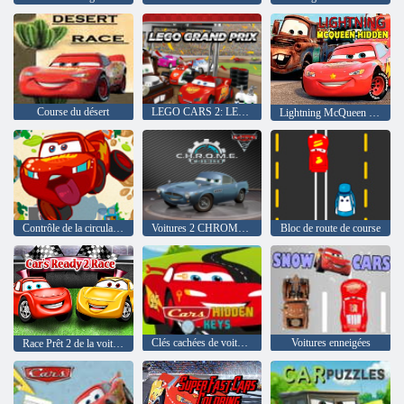
Course du désert
LEGO CARS 2: LEGO Grand Prix
Lightning McQueen caché
Contrôle de la circulation automobile
Voitures 2 CHROME Missions
Bloc de route de course
Clés cachées de voitures
Voitures enneigées
Race Prêt 2 de la voiture