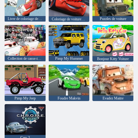
Livre de coloriage de voitures
Puzzles de voiture
Coloriage de voitures super rapides
Collection de casse-tête McQueen Cars
Pimp My Hummer
Bonjour Kitty Voiture
Pimp My Jeep
Foudre Makvin
Evadez Maitre
Cars 2