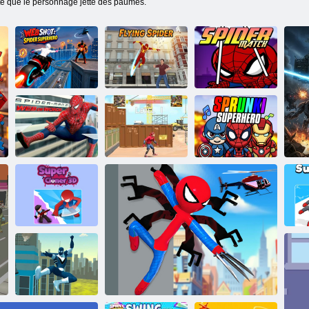
te que le personnage jette des paumes.
Web
Shot : super-
héros araignée
Araignée volante
Match d'araignée
Spider-Man 2
Araignée de
Super-héros de
Web of Words
puissance
Sprunki
Super Cloneur
3D