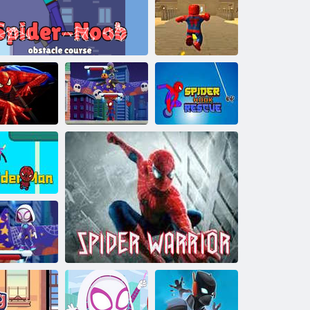
Marvel Spider-
Man : Patin
enneigé
Roblox : mise à
niveau
Spiderman
Informations sur
le saut wow
Sauvetage au
uzzle homme
Choisissez un
crochet de
araignée
Course à obstacles Spider-Noob
jeu
Spiderman
mme araignée
Saut
'Halloween