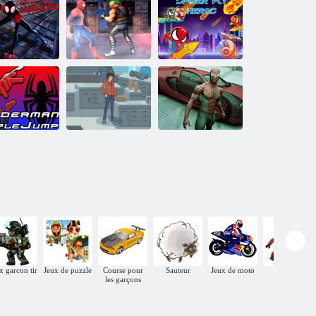
Super-héros
Spider-Man :
Avengers Hydra
Verrouillage du
Dash
laboratoire
Missions
Spiderman :
masquées
Combattant de
Héros de la
belin vert
Spiderman
rue
mouche araignée
Spider-Man: les
derman triple
dangers à
Puzzle
saut
Horizon High
Spiderman
x garcon tir
Jeux de puzzle
Course pour
Sauteur
Jeux de moto
Combat
les garçons