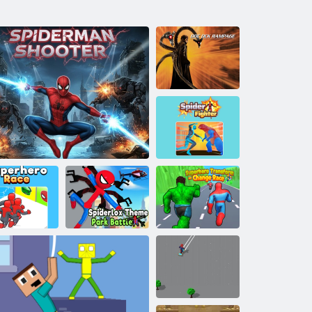
Doc Ock
Rampage
Combattant
d'araignée
Bataille du parc
Transformation
Course de
à thème
de super-héros -
super-héros
Tireur Spiderman
Spiderlox
Changer de race