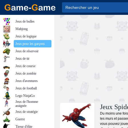
Jeux de bulles
Mahjong
Jeux de logique
Jeux pour les garçons
Jeux de réservoir
Jeux de tir
Jeux de course
Jeux de zombie
Jeux d'aventures
Jeux de football
Lego NinjaGo
Jeux de l'homme
Jeux Spi
araignée
Jeux de stratégie
Du moins une fois,
les murs et passe
Guerre
vous pouvez jouer 
Tireur d'élite