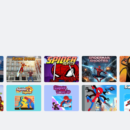
Tireur
Araignée volante
Match d'araignée
Spiderman
Bataille du parc
Combattant
Super Cloneur
à thème