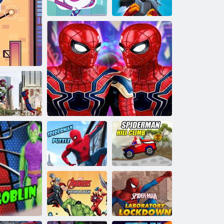
Spidy
Forces en
Maîtres des
mouvement
Guerrier araignée
super-héros
Créateur de
nhattan
ne Spiderman
Casse-tête
Ascension de
Spiderman
Collection de puzzles Spiderman
Spiderman