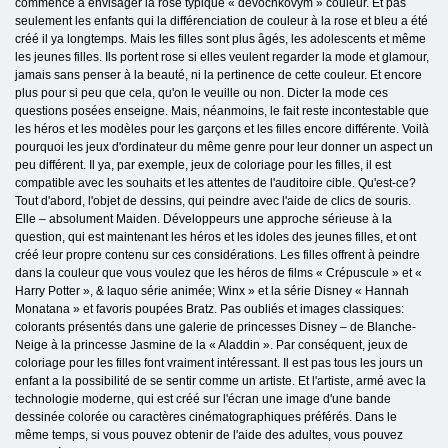
commencé à envisager la rose typique « devochkovym » couleur. Et pas
seulement les enfants qui la différenciation de couleur à la rose et bleu a été
créé il ya longtemps. Mais les filles sont plus âgés, les adolescents et même
les jeunes filles. Ils portent rose si elles veulent regarder la mode et glamour,
jamais sans penser à la beauté, ni la pertinence de cette couleur. Et encore
plus pour si peu que cela, qu'on le veuille ou non. Dicter la mode ces
questions posées enseigne. Mais, néanmoins, le fait reste incontestable que
les héros et les modèles pour les garçons et les filles encore différente. Voilà
pourquoi les jeux d'ordinateur du même genre pour leur donner un aspect un
peu différent. Il ya, par exemple, jeux de coloriage pour les filles, il est
compatible avec les souhaits et les attentes de l'auditoire cible. Qu'est-ce?
Tout d'abord, l'objet de dessins, qui peindre avec l'aide de clics de souris.
Elle – absolument Maiden. Développeurs une approche sérieuse à la
question, qui est maintenant les héros et les idoles des jeunes filles, et ont
créé leur propre contenu sur ces considérations. Les filles offrent à peindre
dans la couleur que vous voulez que les héros de films « Crépuscule » et «
Harry Potter », & laquo série animée; Winx » et la série Disney « Hannah
Monatana » et favoris poupées Bratz. Pas oubliés et images classiques:
colorants présentés dans une galerie de princesses Disney – de Blanche-
Neige à la princesse Jasmine de la « Aladdin ». Par conséquent, jeux de
coloriage pour les filles font vraiment intéressant. Il est pas tous les jours un
enfant a la possibilité de se sentir comme un artiste. Et l'artiste, armé avec la
technologie moderne, qui est créé sur l'écran une image d'une bande
dessinée colorée ou caractères cinématographiques préférés. Dans le
même temps, si vous pouvez obtenir de l'aide des adultes, vous pouvez