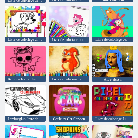
Livre de coloriage de renard
Livre de coloriage chiens
Livre de coloriage de temps d'aventure
Livre de coloriage poney mignon
Retour à l'école: livre de coloriage Lol
Livre de coloriage écureuil
Art et dessin
Lamborghini livre de coloriage
Couleurs Car Cartoon
Livre de coloriage Pixel Art