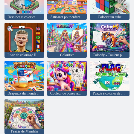
Dessiner et colorier des images en pixels
Artisanat pour enfants : Usine de jouets de bricolage de Pâques
Colorier un cube
Livre de coloriage Haaland
Colorifier
Colorify - Couleur par numéro
Drapeaux du monde : puzzle de couleurs
Couleur de poney amusante
Puzzle à colorier de drapeau
Prairie de Mandala