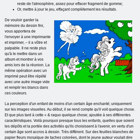
reste de l'atmosphère, assez pour effacer fragment de gomme;
Or, mettre à jour le jeu, effaçant complètement les résultats.
De vouloir garder la
mémoire du dessin fini,
vous apportera de
l'envoyer à une imprimante
et imprimer, – il a vôtre et
palpable. Il ne reste plus
qu'à le mettre dans un
album et montrer à vos
amis lors de la réunion. La
même opération avec un
imprimé peut être répété
avec une autre image vide
et remplir les blancs dans
ces couleurs.
La perception d'un enfant de moins d'un certain âge enchanté; uniquement
sur les images visuelles. Au début, il se rend compte qu'il voit quelque chose.
Et que plus tard à cette « & raquo quelque chose; ajoutée à ses différentes
caractéristiques. Voilà pourquoi presque tous les enfants, quelles que soient
les dépôts et la portée des activités qu'ils choisissent à l'avenir, en vertu d'un
certain âge sont accros à dessin. Très différent. Sur des feuilles blanches de
papier fleurs mosaïque de taches colorées, dont le jeune auteur voulait dire