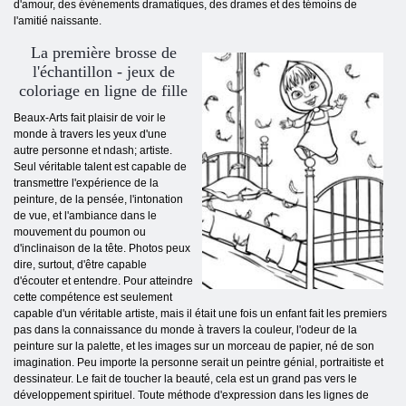
d'amour, des événements dramatiques, des drames et des témoins de
l'amitié naissante.
La première brosse de
l'échantillon - jeux de
coloriage en ligne de fille
Beaux-Arts fait plaisir de voir le
monde à travers les yeux d'une
autre personne et ndash; artiste.
Seul véritable talent est capable de
transmettre l'expérience de la
peinture, de la pensée, l'intonation
de vue, et l'ambiance dans le
mouvement du poumon ou
d'inclinaison de la tête. Photos peux
dire, surtout, d'être capable
d'écouter et entendre. Pour atteindre
cette compétence est seulement
capable d'un véritable artiste, mais il était une fois un enfant fait les premiers
pas dans la connaissance du monde à travers la couleur, l'odeur de la
peinture sur la palette, et les images sur un morceau de papier, né de son
imagination. Peu importe la personne serait un peintre génial, portraitiste et
dessinateur. Le fait de toucher la beauté, cela est un grand pas vers le
développement spirituel. Toute méthode d'expression dans les lignes de