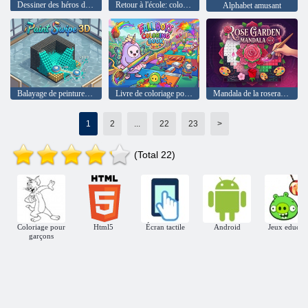
Dessiner des héros de pixels
Retour à l'école: coloration des chaussures
Alphabet amusant
Balayage de peinture 3D
Livre de coloriage pour garçons d'automne
Mandala de la roseraie n° 4
1
2
...
22
23
>
(Total 22)
Coloriage pour
Html5
Écran tactile
Android
Jeux educati
garçons