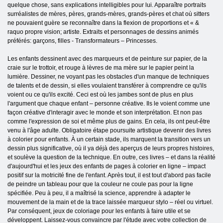
quelque chose, sans explications intelligibles pour lui. Apparaître portraits
surréalistes de mères, pères, grands-mères, grands-pères et chat où sitters
ne pouvaient guère se reconnaître dans la flexion de proportions et « &
raquo propre vision; artiste. Extraits et personnages de dessins animés
préférés: garçons, filles - Transformateurs – Princesses.
Les enfants dessinent avec des marqueurs et de peinture sur papier, de la
craie sur le trottoir, et rouge à lèvres de ma mère sur le papier peint la
lumière. Dessiner, ne voyant pas les obstacles d'un manque de techniques
de talents et de dessin, si elles voulaient transférer à comprendre ce qu'ils
voient ou ce qu'ils excité. Ceci est où les jambes sont de plus en plus
l'argument que chaque enfant – personne créative. Ils le voient comme une
façon créative d'interagir avec le monde et son interprétation. Et non pas
comme l'expression de soi et même plus de gains. En cela, ils ont peut-être
venu à l'âge adulte. Obligatoire étape poursuite artistique devenir des livres
à colorier pour enfants. À un certain stade, ils marquent la transition vers un
dessin plus significative, où il ya déjà des aperçus de leurs propres histoires,
et soulève la question de la technique. En outre, ces livres – et dans la réalité
d'aujourd'hui et les jeux des enfants de pages à colorier en ligne – impact
positif sur la motricité fine de l'enfant. Après tout, il est tout d'abord pas facile
de peindre un tableau pour que la couleur ne coule pas pour la ligne
spécifiée. Peu à peu, il a maîtrisé la science, apprendre à adapter le
mouvement de la main et de la trace laissée marqueur stylo – réel ou virtuel.
Par conséquent, jeux de coloriage pour les enfants à faire utile et se
développent. Laissez-vous convaincre par l'étude avec votre collection de