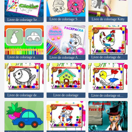
Livre de coloriage Shopkins
Livre de coloriage Kitty
Livre de coloriage Sea Creatures
Livre de coloriage amusant
Livre de coloriage de poulet
Livre de coloriage Animaux mignons
Livre de coloriage de poisson
Livre de coloriage
Livre de coloriage oiseaux