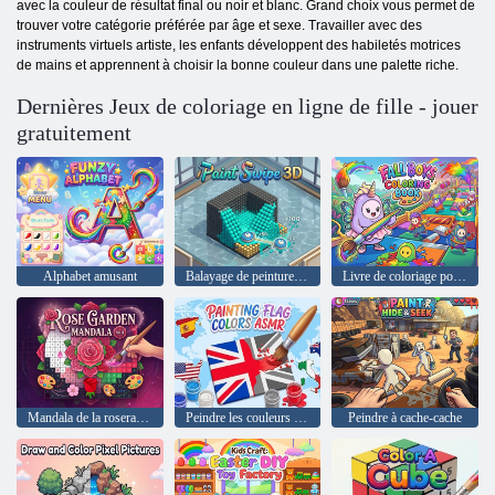
avec la couleur de résultat final ou noir et blanc. Grand choix vous permet de
trouver votre catégorie préférée par âge et sexe. Travailler avec des
instruments virtuels artiste, les enfants développent des habiletés motrices
de mains et apprennent à choisir la bonne couleur dans une palette riche.
Dernières Jeux de coloriage en ligne de fille - jouer
gratuitement
Alphabet amusant
Balayage de peinture 3D
Livre de coloriage pour garçons d'automne
Mandala de la roseraie n° 4
Peindre les couleurs du drapeau ASMR
Peindre à cache-cache