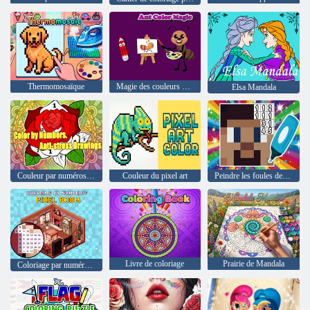
Thermomosaïque
Magie des couleurs des fourmis
Elsa Mandala
Couleur par numéros. Dessins anti-stress
Couleur du pixel art
Peindre les foules de mines
Livre de coloriage
Prairie de Mandala
Coloriage par numéros. Salle de pixels