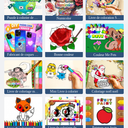
Puzzle à colorier de drapeau
Livre de coloration Shimmer and Shine
Numicolor
Fabricant de coques de téléphone DIY
Bonne couleur
Couleur Me Pets
Livre de coloriage moana
Mini Livre à colorier
Coloriage noël noël
Livre de coloriage de camion monstre
Peinture aux fruits