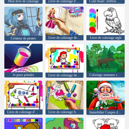
Mon livre de coloriage
Livre de coloriage d'hiver
Cold Heart: chiffres concernant le visage d'Anna pour Halloween
Livre de coloriage de poupée
Livre de coloriage aigle
Créateur de pirates
Je peux peindre
Coloriage animaux sauvages
Livre de coloriage de football
Livre de coloriage d'avion
Livre de coloriage Animaux
Immobilier Coupes du Père Noël