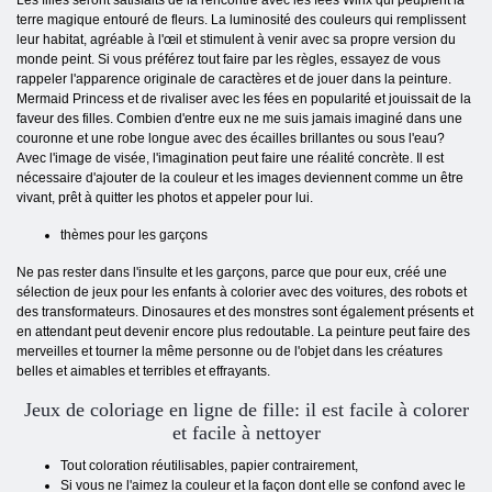
Les filles seront satisfaits de la rencontre avec les fées Winx qui peuplent la
terre magique entouré de fleurs. La luminosité des couleurs qui remplissent
leur habitat, agréable à l'œil et stimulent à venir avec sa propre version du
monde peint. Si vous préférez tout faire par les règles, essayez de vous
rappeler l'apparence originale de caractères et de jouer dans la peinture.
Mermaid Princess et de rivaliser avec les fées en popularité et jouissait de la
faveur des filles. Combien d'entre eux ne me suis jamais imaginé dans une
couronne et une robe longue avec des écailles brillantes ou sous l'eau?
Avec l'image de visée, l'imagination peut faire une réalité concrète. Il est
nécessaire d'ajouter de la couleur et les images deviennent comme un être
vivant, prêt à quitter les photos et appeler pour lui.
thèmes pour les garçons
Ne pas rester dans l'insulte et les garçons, parce que pour eux, créé une
sélection de jeux pour les enfants à colorier avec des voitures, des robots et
des transformateurs. Dinosaures et des monstres sont également présents et
en attendant peut devenir encore plus redoutable. La peinture peut faire des
merveilles et tourner la même personne ou de l'objet dans les créatures
belles et aimables et terribles et effrayants.
Jeux de coloriage en ligne de fille: il est facile à colorer
et facile à nettoyer
Tout coloration réutilisables, papier contrairement,
Si vous ne l'aimez la couleur et la façon dont elle se confond avec le