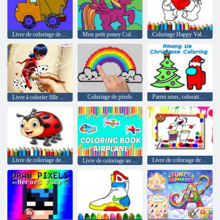
Livre de coloriage de camions
Mon petit poney Coloriage
Coloriage Happy Valentines Day
Coloriage de pixels
Parmi nous, coloration de Noël
Livre à colorier fille pointillée
Livre de coloriage de coccinelle
Livre de coloriage de musique
Livre de coloriage avion