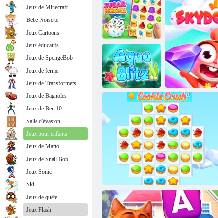
Jeux de Minecraft
Bébé Noisette
Jeux Cartoons
Jeux éducatifs
Jeux de SpongeBob
Jeux de ferme
Héros du sucre
Lignes magiques
Jeux de Transformers
Jeux de Bagnoles
Jeux de Ben 10
Salle d'évasion
Aqua blitz
Jeux pour enfants
Jeux de Mario
Jeux de Snail Bob
Jeux Sonic
Ski
Jeux de quête
Jeux Flash