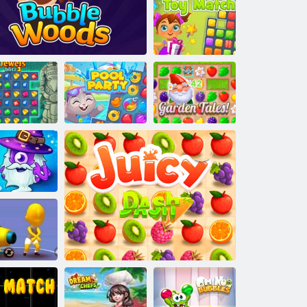
Mahjong
cooking
Match de jouet!
ewels Blitz 3
Bois de bulle
Soirée piscine
Contes de jardin
ros du match
3
Surfeur de