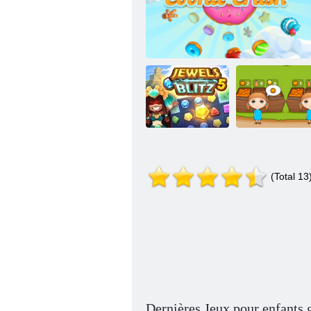
(Total 13
Joyaux Blitz 5
Cookie Crush 2
Ranch orange
Dernières Jeux pour enfants g