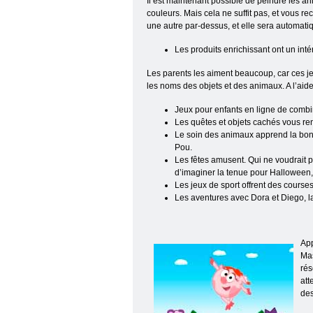
Il est maintenant possible de peindre les a
couleurs. Mais cela ne suffit pas, et vous 
une autre par-dessus, et elle sera automati
Les produits enrichissant ont un intérê
Les parents les aiment beaucoup, car ces jeu
les noms des objets et des animaux. A l’aide
Jeux pour enfants en ligne de combin
Les quêtes et objets cachés vous ren
Le soin des animaux apprend la bonne
Pou.
Les fêtes amusent. Qui ne voudrait p
d’imaginer la tenue pour Halloween, 
Les jeux de sport offrent des courses
Les aventures avec Dora et Diego, la
App
Mas
rés
att
des