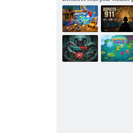
Maître des
aimants
Répartition 911
Étoiles
Cobrix
grenouilles