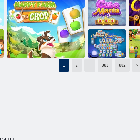
Jeu d'échecs
Papillon kyodai
classique
Fruita écraser
hd
Manie cube
Mahjong papillo
Mo
1
2
...
881
882
>
H
Mahjong
Ho
)
Fortuna
Happy Farm La récolte
ratuit