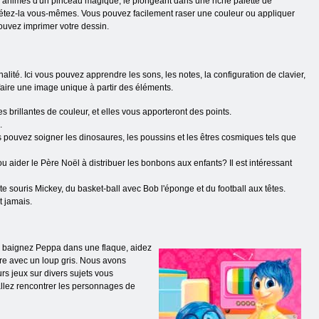
ins animés d'un pinceau magique, le plongeant dans une riche palette de
répétez-la vous-mêmes. Vous pouvez facilement raser une couleur ou appliquer
ouvez imprimer votre dessin.
ité. Ici vous pouvez apprendre les sons, les notes, la configuration de clavier,
 faire une image unique à partir des éléments.
brillantes de couleur, et elles vous apporteront des points.
.
s pouvez soigner les dinosaures, les poussins et les êtres cosmiques tels que
 aider le Père Noël à distribuer les bonbons aux enfants? Il est intéressant
te souris Mickey, du basket-ball avec Bob l'éponge et du football aux têtes.
t jamais.
, baignez Peppa dans une flaque, aidez
re avec un loup gris. Nous avons
urs jeux sur divers sujets vous
s allez rencontrer les personnages de