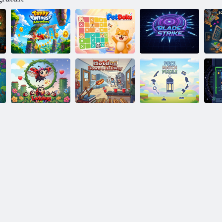
Ch
Aventure des
sa
ailes Tappy
AnimalDoku
Frappe de lame
Puzzle
Famille
Hot-dog dans un
d'association de
coccinelle
couloir
pièces