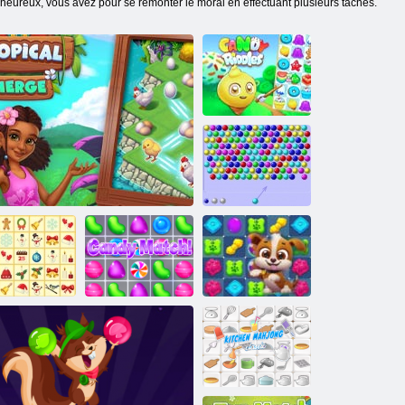
 heureux, vous avez pour se remonter le moral en effectuant plusieurs tâches.
Candy énigmes
Shooter à bulles
html5
Kris-Mas
Histoire de
Mahjong
Fusion tropicale
Bonbons match!
puzzle de chien