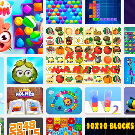
Onet Connect
Bulles smarty
Aquablitz 2
Tentrix
J
Aventure baies
Hé
Ciel
juteuses
Rachel Holmes :
Trouver les
Puzzle de tri