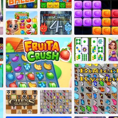
différences
Zumba Océan
Kris Mahjong
d'eau 2
2048 balles
Zoo boom
Fireboy and
Watergirl 4: The
Contes délicieux
Crystal Temple
Mahjong Story
Match des blocs 10
fu