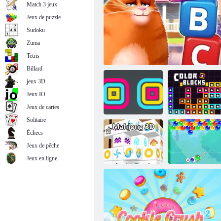
Match 3 jeux
Jeux de puzzle
Sudoku
Zuma
Cookie Crush 3
Tetris
Billard
jeux 3D
Jeux IO
Jeux de cartes
Solitaire
Échecs
Jeux de pêche
Empileur carré
Kitty Scramble
Blocs de couleur
Jeux en ligne
Charmes à
Mahjong 3d
bulles