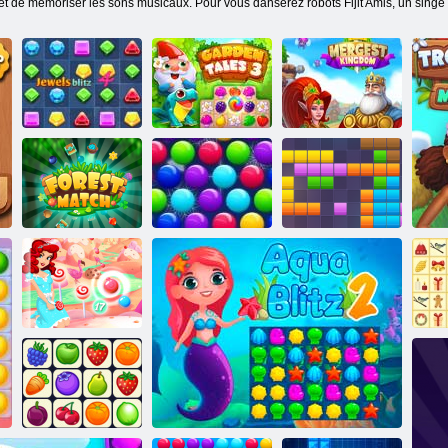
 et de mémoriser les sons musicaux. Pour vous danserez robots Fijit Amis, un singe
Contes de jardin
Merger
Jewels Blitz 4
3
Kingdom
Smarty Bubbles
Match de forêt
Xmas Edition
Blocs 11x11
Bonbons Bubble