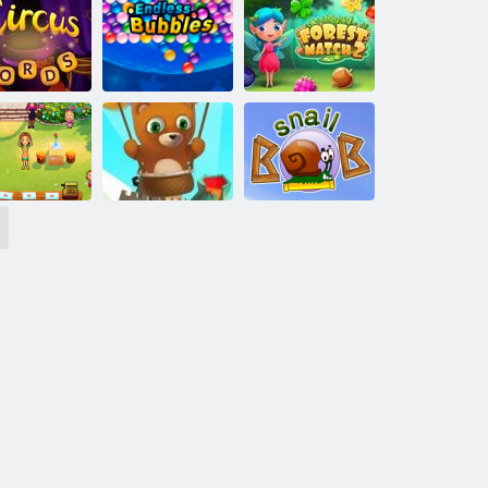
Couleur Pixel
Art Classic
Candy Rain 5
Match forestier
n
ts de cirque
Bubbles sans fin
2
ome Sweet
me Delicious
Bubble Shooter
Emily
sans fin
Snail Bob 1