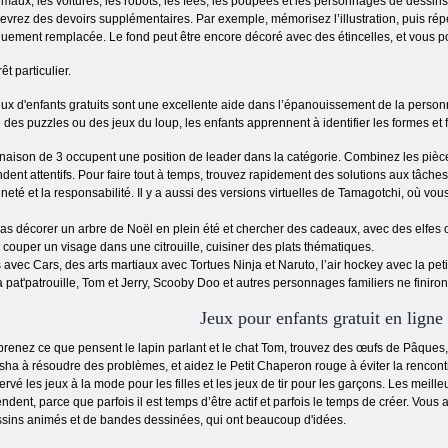
nimaux, les voitures, les robots, les fées, les poupées et les personnages de dess
recevrez des devoirs supplémentaires. Par exemple, mémorisez l’illustration, puis 
quement remplacée. Le fond peut être encore décoré avec des étincelles, et vous p
t particulier.
x d'enfants gratuits sont une excellente aide dans l’épanouissement de la personnal
 des puzzles ou des jeux du loup, les enfants apprennent à identifier les formes et
aison de 3 occupent une position de leader dans la catégorie. Combinez les pièces 
dent attentifs. Pour faire tout à temps, trouvez rapidement des solutions aux tâches
té et la responsabilité. Il y a aussi des versions virtuelles de Tamagotchi, où vou
as décorer un arbre de Noël en plein été et chercher des cadeaux, avec des elfes ou
couper un visage dans une citrouille, cuisiner des plats thématiques.
 avec Cars, des arts martiaux avec Tortues Ninja et Naruto, l’air hockey avec la peti
 pat'patrouille, Tom et Jerry, Scooby Doo et autres personnages familiers ne finiron
Jeux pour enfants gratuit en ligne
renez ce que pensent le lapin parlant et le chat Tom, trouvez des œufs de Pâques
ha à résoudre des problèmes, et aidez le Petit Chaperon rouge à éviter la rencont
ervé les jeux à la mode pour les filles et les jeux de tir pour les garçons. Les meille
endent, parce que parfois il est temps d’être actif et parfois le temps de créer. Vou
sins animés et de bandes dessinées, qui ont beaucoup d'idées.