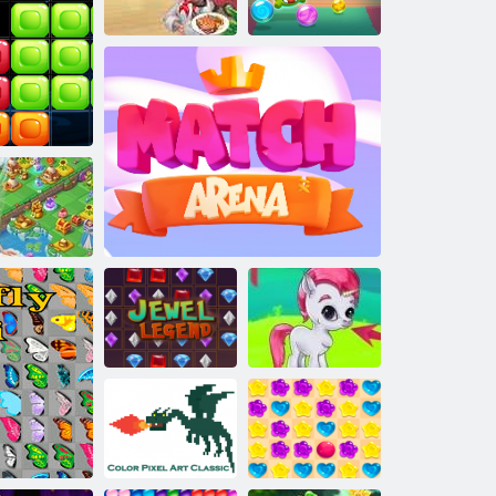
canon
Chefs de rêve
Dash Juicy
Om Nom Bulles
Fairyland :
x10
sion et magie
Légende des
bijoux
Match Arena
Jeux de Bubble