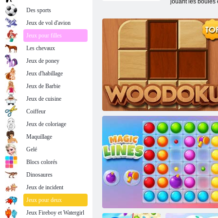
jouant les boules
Des sports
Jeux de vol d'avion
Jeux pour filles
Les chevaux
Jeux de poney
Jeux d'habillage
Jeux de Barbie
Jeux de cuisine
Coiffeur
Jeux de coloriage
Maquillage
Gelé
Blocs colorés
Dinosaures
Jeux de incident
Woodoku
Jeux pour deux
Jeux Fireboy et Watergirl