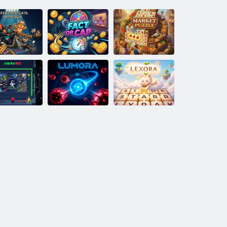
ats sans vis :
uvetage de la
Casse-tête du
queue
Fait ou plafond
marché
RétrAI
Lumira
Lexora