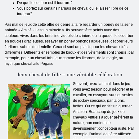
De quelle couleur est-il
fourrure
?
Vous portez sur certains harnais de cheval ou le laisser libre de ce
fardeau?
Pas mal de jeux de cette offre de genre à faire regarder un poney de la série
animée « Amitié - il est un miracle ». Ils peuvent être peints avec des
couleurs vives dans les brins individuels de crinière ou la queue, les courber
en boucles gracieuses, essayer un poney ponchos luxueuses, décorer leurs
fioritures sabots de dentelle. Ceux-ci sont un plaisir pour les chevaux très
différentes. Différents ensembles de bijoux et des vêtements sont choisis, par
exemple, pour un cheval fabuleux comme les licornes, de la magie, ou
mythique cheval ailé Pégase.
Jeux cheval de fille – une véritable célébration
Souvent, avec l'animal dans le jeu,
vous avez besoin pour décorer et le
cavalier, en essayant sur ses vestes
de jockey spéciaux, pantalons,
bottes. Ou ce qui en fait un guerrier
Amazon. Beaucoup de jeux de
chevaux virtuels à jouer préfèrent
la
nature, non content de
divertissement concepteur juste. Par
exemple, l'animal doit être affichée