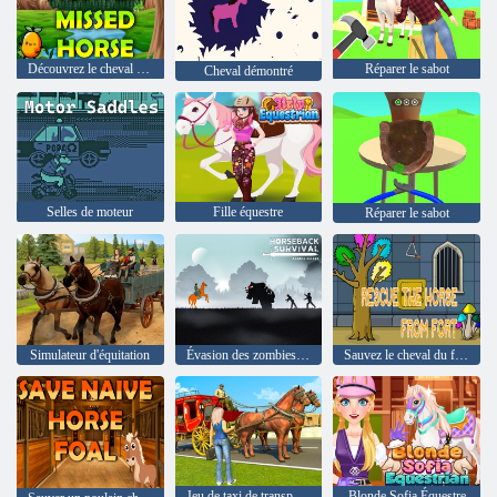
Découvrez le cheval manqué au chasseur
Réparer le sabot
Cheval démontré
Selles de moteur
Fille équestre
Réparer le sabot
Simulateur d'équitation
Évasion des zombies de survie à cheval
Sauvez le cheval du fort
Jeu de taxi de transport de charrette à chevaux
Blonde Sofia Équestre