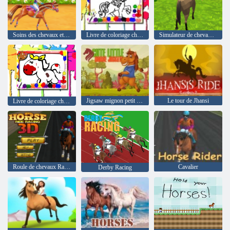
Soins des chevaux et équitation
Livre de coloriage cheval
Simulateur de chevaux 3D
Jigsaw mignon petit cheval
Le tour de Jhansi
Livre de coloriage cheval
Roule de chevaux Racing 3D
Cavalier
Derby Racing