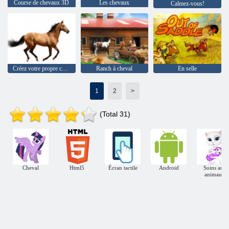
Course de chevaux 3D
Les chevaux
Calmez-vous!
Créez votre propre cheval
Ranch à cheval
En selle
1
2
>
(Total 31)
Cheval
Html5
Écran tactile
Android
Soins aux
animaux