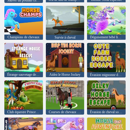
Sauver un poulain cheval naïf
Champions de chevaux
Déguisement bébé licorne
Survie à cheval
Étrange sauvetage de chevaux
Aidez le Horse Jockey
Évasion mignonne de chevaux de ferme
Club équestre Princesse
Courses de chevaux Rival Stars
Évasion de cheval soyeux