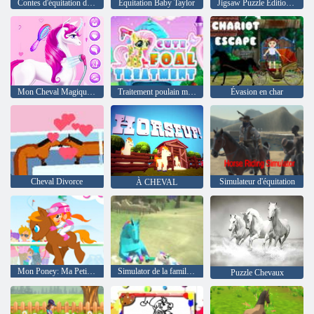
Contes d'équitation d'Igrica
Équitation Baby Taylor
Jigsaw Puzzle Édition Chevaux
Mon Cheval Magique Licorne
Traitement poulain mignon
Évasion en char
Cheval Divorce
Simulateur d'équitation
À CHEVAL
Mon Poney: Ma Petite Race
Simulator de la famille Unicorn Monde magique
Puzzle Chevaux