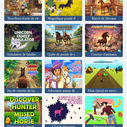
Toca Boca écurie de vie
Magnifique puzzle d'étalon
Ranch de chevaux
Simulateur de famille Licorne
Quête de puzzle de chevaux
Coureur d'animaux
Jeu de coureur de kart à chevaux
Adventure poney de Dora
Mon cheval est incroyable
Découvrez le cheval manqué au chasseur
Cheval démontré
Réparer le sabot