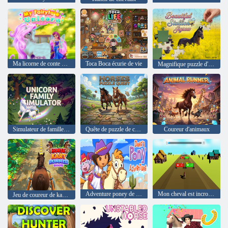
Ma licorne de conte de fées
Toca Boca écurie de vie
Magnifique puzzle d'étalon
Simulateur de famille Licorne
Quête de puzzle de chevaux
Coureur d'animaux
Adventure poney de Dora
Mon cheval est incroyable
Jeu de coureur de kart à chevaux