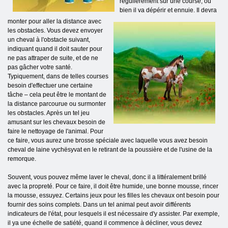
régulièrement sur une course, ou
bien il va dépérir et ennuie. Il devra
monter pour aller la distance avec
les obstacles. Vous devez envoyer
un cheval à l'obstacle suivant,
indiquant quand il doit sauter pour
ne pas attraper de suite, et de ne
pas gâcher votre santé.
Typiquement, dans de telles courses
besoin d'effectuer une certaine
tâche – cela peut être le montant de
la distance parcourue ou surmonter
les obstacles. Après un tel jeu
amusant sur les chevaux besoin de
faire le nettoyage de l'animal. Pour
ce faire, vous aurez une brosse spéciale avec laquelle vous avez besoin
cheval de laine vychёsyvat en le retirant de la poussière et de l'usine de la
remorque.
Souvent, vous pouvez même laver le cheval, donc il a littéralement brillé
avec la propreté. Pour ce faire, il doit être humide, une bonne mousse, rincer
la mousse, essuyez. Certains jeux pour les filles les chevaux ont besoin pour
fournir des soins complets. Dans un tel animal peut avoir différents
indicateurs de l'état, pour lesquels il est nécessaire d'y assister. Par exemple,
il ya une échelle de satiété, quand il commence à décliner, vous devez