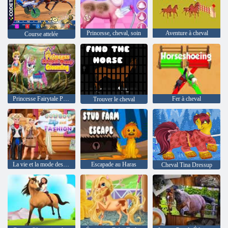
Princesse, cheval, soin
Aventure à cheval
Course attelée
Princesse Fairytale Poney Toilettage
Fer à cheval
Trouver le cheval
La vie et la mode des cow-boys
Escapade au Haras
Cheval Tina Dressup