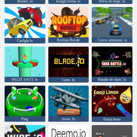
Mortier. Io
Knight Arena. io
Héros de neige. Io
Rooftop Royale
Course amusante. io
Carfight io
HELIX SAUT. Io
Bataille de chars. Io
Lame. Io
Ping
Avion. Io
Emoji limax