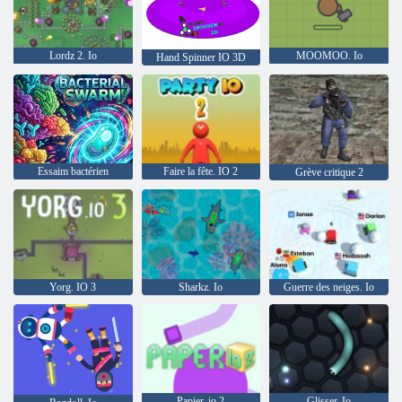
Lordz 2. Io
MOOMOO. Io
Hand Spinner IO 3D
Essaim bactérien
Faire la fête. IO 2
Grève critique 2
Yorg. IO 3
Sharkz. Io
Guerre des neiges. Io
Papier. io 2
Glisser. Io