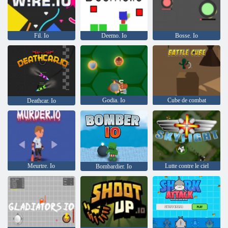
Fil. Io
Deemo. Io
Bosse. Io
Godia. Io
Cube de combat
Deathcar. Io
Meurtre. Io
Lutte contre le ciel
Bombardier. Io