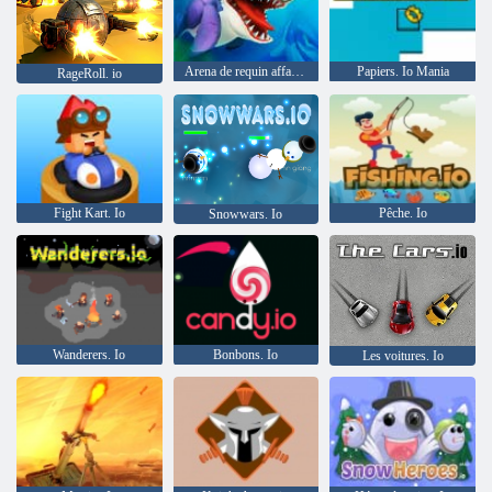
Arena de requin affamée
Papiers. Io Mania
RageRoll. io
Fight Kart. Io
Pêche. Io
Snowwars. Io
Wanderers. Io
Bonbons. Io
Les voitures. Io