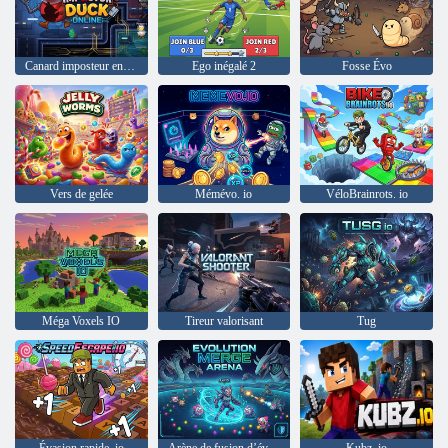
Canard imposteur en ligne
Ego inégalé 2
Fosse Évo
Vers de gelée
Mémévo. io
VéloBrainrots. io
Méga Voxels IO
Tireur valorisant
Tug