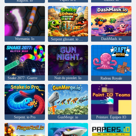
Ragdoll. Io
Wormania. Io
DashMash. io
Serpent glissant. io Brainrot italien
Snake 2077 : Guerre des Glitch
Nuit du pistolet. Io
Radeau Royale
Serpent. io Pro
GunMerge. io
Peinture. Équipes IO