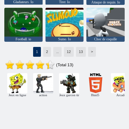
Gladiateurs. Io
Tirer. Io
Attaque de requin. Io
Football. io
Sumo. Io
Choc de coquille
1
2
...
12
13
>
(Total 13)
Jeux en ligne
action
Jeux garcon tir
Html5
Arcade