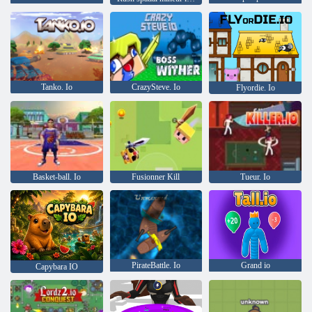
Tanko. Io
CrazySteve. Io
Flyordie. Io
Basket-ball. Io
Fusionner Kill
Tueur. Io
PirateBattle. Io
Grand io
Capybara IO