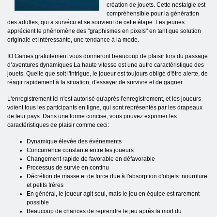
création de jouets. Cette nostalgie est
compréhensible pour la génération
des adultes, qui a survécu et se souvient de cette étape. Les jeunes
apprécient le phénomène des "graphismes en pixels" en tant que solution
originale et intéressante, une tendance à la mode.
IO Games gratuitement vous donneront beaucoup de plaisir lors du passage
d’aventures dynamiques La haute vitesse est une autre caractéristique des
jouets. Quelle que soit l'intrigue, le joueur est toujours obligé d'être alerte, de
réagir rapidement à la situation, d'essayer de survivre et de gagner.
L'enregistrement ici n'est autorisé qu'après l'enregistrement, et les joueurs
voient tous les participants en ligne, qui sont représentés par les drapeaux
de leur pays. Dans une forme concise, vous pouvez exprimer les
caractéristiques de plaisir comme ceci:
Dynamique élevée des événements
Concurrence constante entre les joueurs
Changement rapide de favorable en défavorable
Processus de survie en continu
Décrétion de masse et de force due à l'absorption d'objets: nourriture
et petits frères
En général, le joueur agit seul, mais le jeu en équipe est rarement
possible
Beaucoup de chances de reprendre le jeu après la mort du