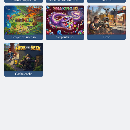
Évasion rapide. io
Arène de fusion d’évolution
Kubz. io
Broyer du noir. io
Serpenter. io
Tiron
Cache-cache