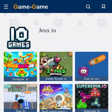
Jeux io
Zombs Royale. io
Zone de vers
Duckpark. Io
Trou. Io
Superspin. Io
Rush spatial mineur inactif