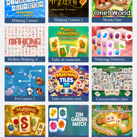
Mahjong Connect 2
Monde Onet
Mahjong Connect
Meilleur Mahjong classique
Mahjongg Dimensions Bonbons
Tuiles de connexion Roi du Mahjong
Pet Connect 2
Tuiles assorties modèle 3D
Correspondance claire