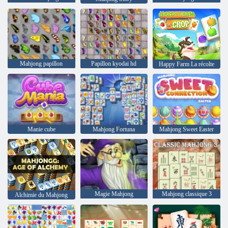
Mahjong papillon
Papillon kyodai hd
Happy Farm La récolte
Manie cube
Mahjong Fortuna
Mahjong Sweet Easter
Magie Mahjong
Mahjong classique 3
Alchimie du Mahjong