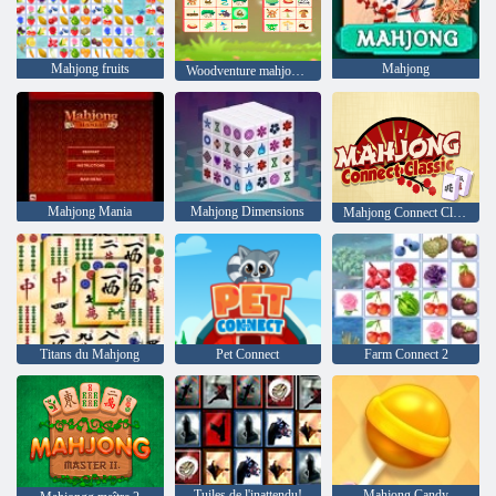
Mahjong fruits
Mahjong
Woodventure mahjong connecter
Mahjong Mania
Mahjong Dimensions
Mahjong Connect Classic
Titans du Mahjong
Pet Connect
Farm Connect 2
Tuiles de l'inattendu!
Mahjong Candy