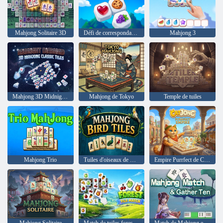
Mahjong Solitaire 3D
Défi de correspondance de tuiles
Mahjong 3
Mahjong 3D Midnight Diamond : Tuiles classiques
Mahjong de Tokyo
Temple de tuiles
Mahjong Trio
Tuiles d'oiseaux de Mahjong
Empire Purrfect de Catjong