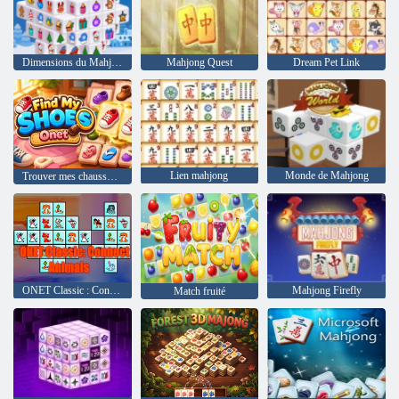
Dimensions du Mahjong de vacances
Mahjong Quest
Dream Pet Link
Lien mahjong
Monde de Mahjong
Trouver mes chaussures
ONET Classic : Connecter les animaux
Mahjong Firefly
Match fruité