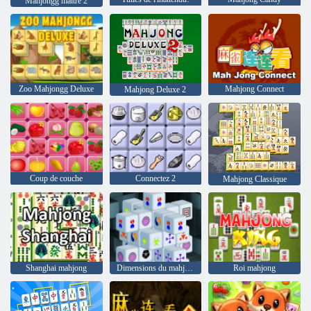
Mahjongg maître 2
Zoo Mahjongg Deluxe
Mahjong Connect
Mahjong Deluxe 2
Coup de couche
Connectez 2
Mahjong Classique
Shanghai mahjong
Dimensions du mahjong 15 minutes
Roi mahjong