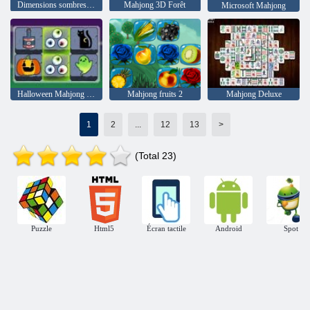
Dimensions sombres du mahjong
Mahjong 3D Forêt
Microsoft Mahjong
Halloween Mahjong Connect
Mahjong fruits 2
Mahjong Deluxe
1
2
...
12
13
>
(Total 23)
Puzzle
Html5
Écran tactile
Android
Spot