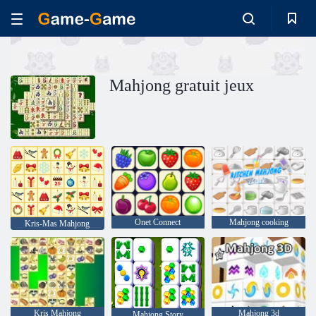
Mahjong gratuit jeux
Onet Connect
Mahjong cooking
Kris-Mas Mahjong
Kris Mahjong
Mahjong 3d
Mahjong Story