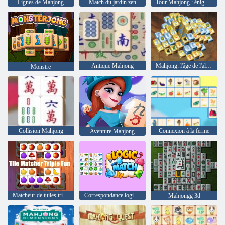
Lignes de Mahjong
Match du jardin zen
Tour Mahjong : énigmes
Antique Mahjong
Mahjong: l'âge de l'alchimie
Monstre
Collision Mahjong
Connexion à la ferme
Aventure Mahjong
Matcheur de tuiles triple amusant
Correspondance logique
Mahjongg 3d