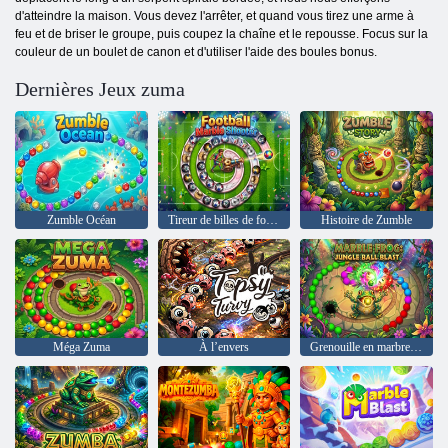
d'atteindre la maison. Vous devez l'arrêter, et quand vous tirez une arme à
feu et de briser le groupe, puis coupez la chaîne et le repousse. Focus sur la
couleur de un boulet de canon et d'utiliser l'aide des boules bonus.
Dernières Jeux zuma
Zumble Océan
Tireur de billes de football
Histoire de Zumble
Méga Zuma
À l’envers
Grenouille en marbre : explosion de balle dans la jungle