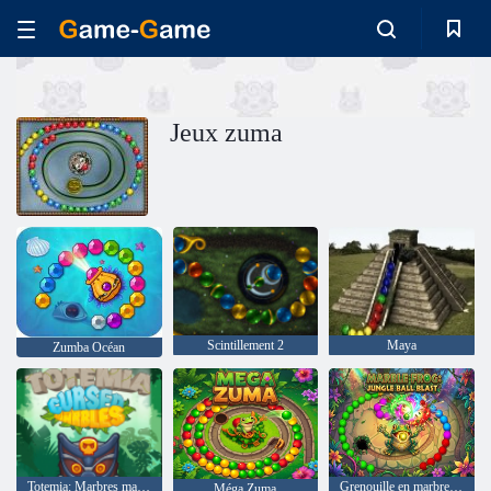
Jeux zuma
Scintillement 2
Maya
Zumba Océan
Totemia: Marbres maudits
Grenouille en marbre : explosion de balle dans la jungle
Méga Zuma