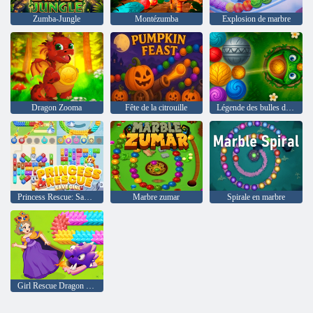
Zumba-Jungle
Montézumba
Explosion de marbre
Dragon Zooma
Fête de la citrouille
Légende des bulles de marbre
Princess Rescue: Save Girl
Marbre zumar
Spirale en marbre
Girl Rescue Dragon Out