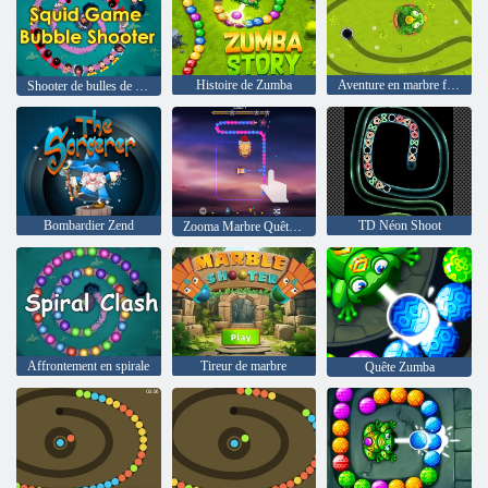
Histoire de Zumba
Aventure en marbre frogtastique
Shooter de bulles de jeu Squid
Bombardier Zend
TD Néon Shoot
Zooma Marbre Quête 3D
Affrontement en spirale
Tireur de marbre
Quête Zumba