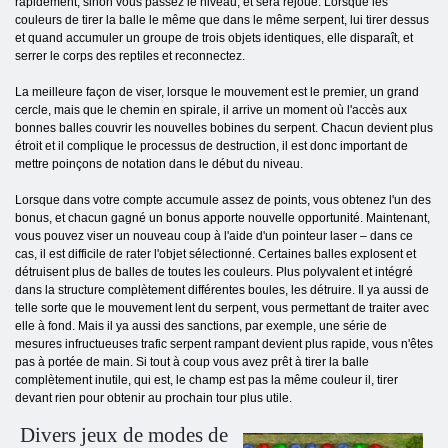
rapidement, sinon vous passez le niveau, et sera rejoué. Lorsque les
couleurs de tirer la balle le même que dans le même serpent, lui tirer dessus
et quand accumuler un groupe de trois objets identiques, elle disparaît, et
serrer le corps des reptiles et reconnectez.
La meilleure façon de viser, lorsque le mouvement est le premier, un grand
cercle, mais que le chemin en spirale, il arrive un moment où l'accès aux
bonnes balles couvrir les nouvelles bobines du serpent. Chacun devient plus
étroit et il complique le processus de destruction, il est donc important de
mettre poinçons de notation dans le début du niveau.
Lorsque dans votre compte accumule assez de points, vous obtenez l'un des
bonus, et chacun gagné un bonus apporte nouvelle opportunité. Maintenant,
vous pouvez viser un nouveau coup à l'aide d'un pointeur laser – dans ce
cas, il est difficile de rater l'objet sélectionné. Certaines balles explosent et
détruisent plus de balles de toutes les couleurs. Plus polyvalent et intégré
dans la structure complètement différentes boules, les détruire. Il ya aussi de
telle sorte que le mouvement lent du serpent, vous permettant de traiter avec
elle à fond. Mais il ya aussi des sanctions, par exemple, une série de
mesures infructueuses trafic serpent rampant devient plus rapide, vous n'êtes
pas à portée de main. Si tout à coup vous avez prêt à tirer la balle
complètement inutile, qui est, le champ est pas la même couleur il, tirer
devant rien pour obtenir au prochain tour plus utile.
Divers jeux de modes de