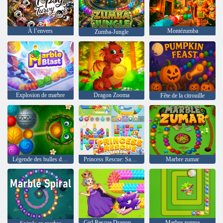
À l’envers
Montézumba
Zumba-Jungle
Explosion de marbre
Dragon Zooma
Fête de la citrouille
Légende des bulles de marbre
Princess Rescue: Save Girl
Marbre zumar
Girl Rescue Dragon Out
Marbre zumpa