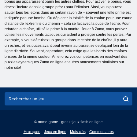
bonus qui apparaissent parmi les autres chiffres. Pour activer le bonus, vous
devez l'inclure dans le groupe prévu pour l'éliminer. Ainsi, vous pouvez
sauter tous les jetons dans un certain rayon de – souvent une telle prime est
indiquée par une bombe. Ou déplacer la totalité de la chaîne pour une courte
distance de l'extrémité du chemin – cela se fait avec la puce de flèche. Pour
retarder la chaîne, utilisé la prime à la montre. Jouer à Zuma, vous pouvez
utiliser les mouvements tactiques qui aident à protéger contre les pertes. Par
exemple, si vous détruisez un groupe dans le centre de la chaîne, il y aura
un échec, et les puces avant peut revenir au passé, se déplaçant loin de la
ligne d'arrivée. Souvent, cependant, cela exige que les bords des chaînes
brisées de la même couleur. Améliorez vos compétences en résolvant des
puzzles dynamiques Zuma en ligne et autres amusements similaires sur
notre site!
© game-game - gratuit jeux flash en ligne
English
Français
Jeux en ligne
Mots clés
Commentaires