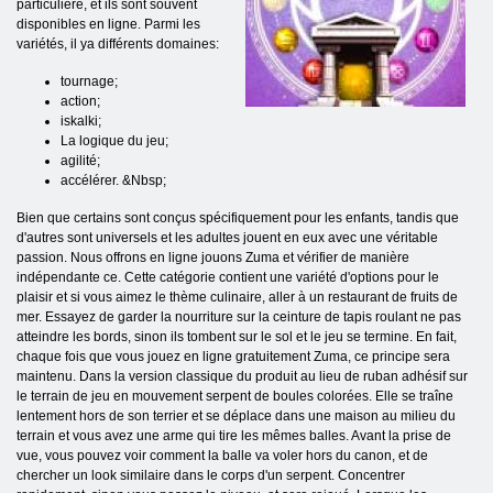
particulière, et ils sont souvent
disponibles en ligne. Parmi les
variétés, il ya différents domaines:
tournage;
action;
iskalki;
La logique du jeu;
agilité;
accélérer. &Nbsp;
Bien que certains sont conçus spécifiquement pour les enfants, tandis que
d'autres sont universels et les adultes jouent en eux avec une véritable
passion. Nous offrons en ligne jouons Zuma et vérifier de manière
indépendante ce. Cette catégorie contient une variété d'options pour le
plaisir et si vous aimez le thème culinaire, aller à un restaurant de fruits de
mer. Essayez de garder la nourriture sur la ceinture de tapis roulant ne pas
atteindre les bords, sinon ils tombent sur le sol et le jeu se termine. En fait,
chaque fois que vous jouez en ligne gratuitement Zuma, ce principe sera
maintenu. Dans la version classique du produit au lieu de ruban adhésif sur
le terrain de jeu en mouvement serpent de boules colorées. Elle se traîne
lentement hors de son terrier et se déplace dans une maison au milieu du
terrain et vous avez une arme qui tire les mêmes balles. Avant la prise de
vue, vous pouvez voir comment la balle va voler hors du canon, et de
chercher un look similaire dans le corps d'un serpent. Concentrer