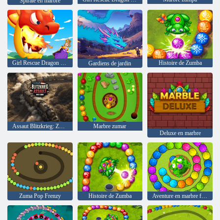
Spirale en marbre
Girl Rescue Dragon Out
Histoire de Zumba
Gardiens de jardin
Assaut Blitzkrieg: Zone de guerre!
Marbre zumar
Deluxe en marbre
Zuma Pop Frenzy
Histoire de Zumba
Aventure en marbre frogtastique