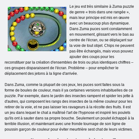
Le jeu est très similaire à Zuma puzzle
de genre « trois dans une rangée »,
mais leur principe est mis en œuvre
avec un beaucoup plus dynamique.
Dans Zuma puces sont constamment
en mouvement, glissant vers le bas au
centre de l'écran, ou se déplaçant sur
la voie de tout objet. Chips ne peuvent
pas être échangés, mais vous pouvez
ajouter des coups pour les
reconstituer par la création d'ensembles de trois ou plus identiques chiffres –
ces groupes disparaissent de l'écran. Problème – pour empêcher le
déplacement des jetons à la ligne d'arrivée.
Dans Zuma, comme la plupart de ces jeux, les puces sont faites sous la
forme de boules de couleur, mais il ya certaines versions inhabituelles de ce
puzzle. Par exemple, dans le jardin des insectes rampent et spider les jette à
d'autres, qui composent les rangs des insectes de la même couleur pour les
retirer de la voie, et ne pas laisser les ravageurs à la récolte des fruits. Il est
un jeu dans lequel le chat a maîtrisé l'art de l'hypnose et inspiré les poulets
qu'ils ont à sauter dans sa propre bouche. Seulement un poulet échappé à la
terrible illusion, et maintenant avec une fronde tournage de son ligne de
poussin garçon de couleur pour éviter meurtrière sest chat de leurs victimes.