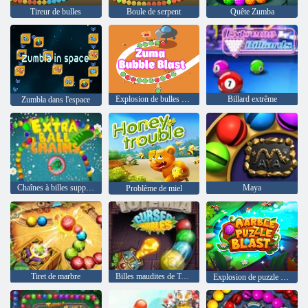
Tireur de bulles
Boule de serpent
Quête Zumba
Explosion de bulles de Zuma
Billard extrême
Zumbla dans l'espace
Chaînes à billes supplémentaires
Maya
Problème de miel
Tiret de marbre
Billes maudites de Totemia
Explosion de puzzle en marbre