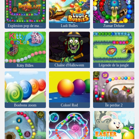
Explosion pop de marbre de la jungle
Ludi Bulles
Zumar Deluxe
Chaîne d'Halloween
Légende de la jungle
Kitty Billes
Bonbons zoom
Coloré Rod
Île perdue 2