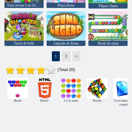
Pack niveau Lost Island
Maya Zuma
Pâques Zuma
Tireur de bulle
Légende de Zuma
Boule de zuma
1
2
>
(Total 20)
Boule
Html5
3 à la suite
Puzzle
Trois dans u
rangée