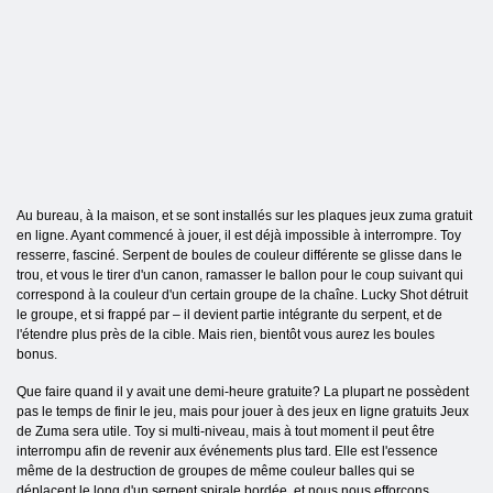
Au bureau, à la maison, et se sont installés sur les plaques jeux zuma gratuit
en ligne. Ayant commencé à jouer, il est déjà impossible à interrompre. Toy
resserre, fasciné. Serpent de boules de couleur différente se glisse dans le
trou, et vous le tirer d'un canon, ramasser le ballon pour le coup suivant qui
correspond à la couleur d'un certain groupe de la chaîne. Lucky Shot détruit
le groupe, et si frappé par – il devient partie intégrante du serpent, et de
l'étendre plus près de la cible. Mais rien, bientôt vous aurez les boules
bonus.
Que faire quand il y avait une demi-heure gratuite? La plupart ne possèdent
pas le temps de finir le jeu, mais pour jouer à des jeux en ligne gratuits Jeux
de Zuma sera utile. Toy si multi-niveau, mais à tout moment il peut être
interrompu afin de revenir aux événements plus tard. Elle est l'essence
même de la destruction de groupes de même couleur balles qui se
déplacent le long d'un serpent spirale bordée, et nous nous efforçons