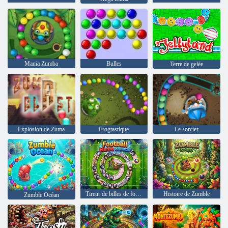
Mania Zumba
Bulles
Terre de gelée
Explosion de Zuma
Frogtastique
Le sorcier
Tireur de billes de football
Histoire de Zumble
Zumble Océan