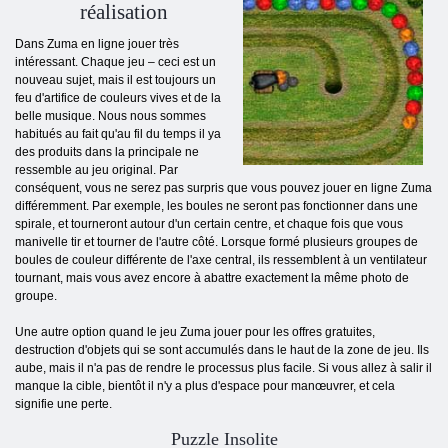
réalisation
Dans Zuma en ligne jouer très
intéressant. Chaque jeu – ceci est un
nouveau sujet, mais il est toujours un
feu d'artifice de couleurs vives et de la
belle musique. Nous nous sommes
habitués au fait qu'au fil du temps il ya
des produits dans la principale ne
ressemble au jeu original. Par
conséquent, vous ne serez pas surpris que vous pouvez jouer en ligne Zuma
différemment. Par exemple, les boules ne seront pas fonctionner dans une
spirale, et tourneront autour d'un certain centre, et chaque fois que vous
manivelle tir et tourner de l'autre côté. Lorsque formé plusieurs groupes de
boules de couleur différente de l'axe central, ils ressemblent à un ventilateur
tournant, mais vous avez encore à abattre exactement la même photo de
groupe.
Une autre option quand le jeu Zuma jouer pour les offres gratuites,
destruction d'objets qui se sont accumulés dans le haut de la zone de jeu. Ils
aube, mais il n'a pas de rendre le processus plus facile. Si vous allez à salir il
manque la cible, bientôt il n'y a plus d'espace pour manœuvrer, et cela
signifie une perte.
Puzzle Insolite