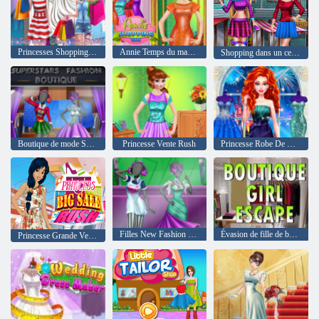
Princesses Shopping Spree
Annie Temps du magasinage
Shopping dans un centre commercial pour filles
Boutique de mode Super Stars
Princesse Vente Rush
Princesse Robe De Bal Collection
Filles New Fashion Boutique
Évasion de fille de boutique
Princesse Grande Vente Rush