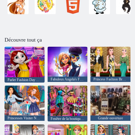
Découvre tout ça
Fabuleux Angela's Fashion Fever
Princess Fashion Brands Favoris
Parler Fashion Day Angela
Princesses Visiter New York
Grande ouverture
Fenêtre de la boutique de mode