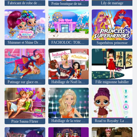
Fabricant de robe de mariée
Lily de mariage
Petite boutique de tailleur
Shimmer et Shine Dress up
FACHOLOC: TOKYO
Superhéros princesse
Patinage sur glace en hiver
Habillage de Noël Instagirls
Fille mignonne habiller
Habillage de la reine du bal s'habille
Road to Royalty: La bataille des poupées
Pixie Sauna Flirter