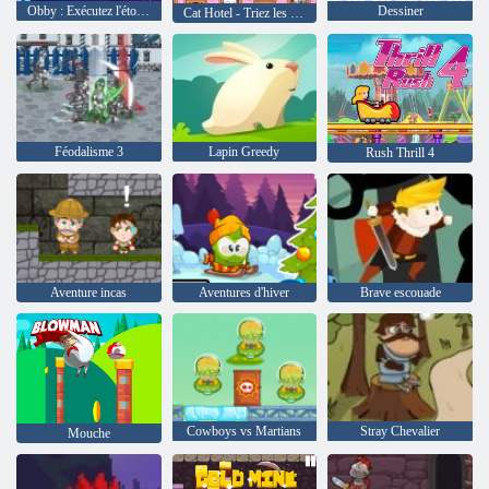
Obby : Exécutez l'étoile | Vitesse et animaux de compagnie
Dessiner
Cat Hotel - Triez les chats !
Féodalisme 3
Lapin Greedy
Rush Thrill 4
Aventure incas
Aventures d'hiver
Brave escouade
Cowboys vs Martians
Stray Chevalier
Mouche