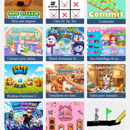
Mon ami mignon
Chat Tic Tac Toe
Commettre
Clinique pour animaux de compagnie
Match d'animaux de glace
Jeu d'habillage de poupée
Simulateur de chien de compagnie
Salon pour animaux de compagnie : Docteur mignon
Rouleau d'animaux de compagnie