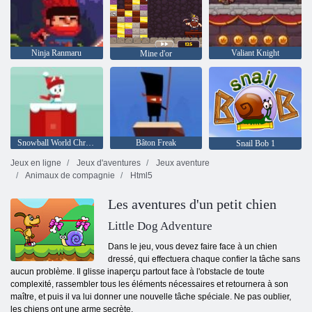
Ninja Ranmaru
Valiant Knight
Mine d'or
Snowball World Christmas
Bâton Freak
Snail Bob 1
Jeux en ligne
Jeux d'aventures
Jeux aventure
Animaux de compagnie
Html5
Les aventures d'un petit chien
Little Dog Adventure
Dans le jeu, vous devez faire face à un chien
dressé, qui effectuera chaque confier la tâche sans
aucun problème. Il glisse inaperçu partout face à l'obstacle de toute
complexité, rassembler tous les éléments nécessaires et retournera à son
maître, et puis il va lui donner une nouvelle tâche spéciale. Ne pas oublier,
les chiens ont une arme secrète.