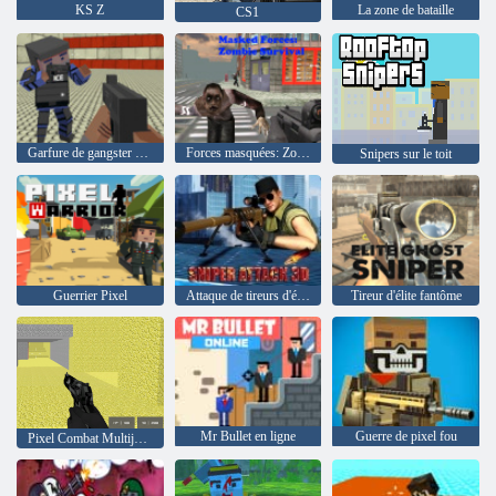
KS Z
La zone de bataille
CS1
Garfure de gangster en bloc
Forces masquées: Zombie Survival
Snipers sur le toit
Guerrier Pixel
Attaque de tireurs d'élite 3D
Tireur d'élite fantôme
Mr Bullet en ligne
Guerre de pixel fou
Pixel Combat Multijoueur