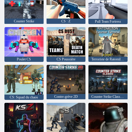
Counter Strike
CS : Z
Pull Team Fortress
Poulet CS
CS Poussière
Terroriste de Ratomilton
Contre-grève 2D
Counter Strike Classique
CS: Squad du chaos