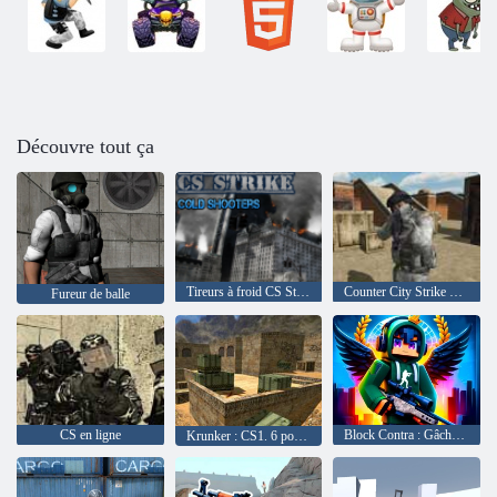
Découvre tout ça
Tireurs à froid CS Strike
Counter City Strike Commando Action
Fureur de balle
CS en ligne
Block Contra : Gâche d'embrayage
Krunker : CS1. 6 poussière 2