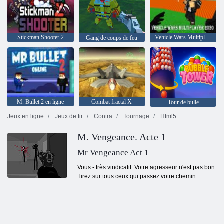
Stickman Shooter 2
Vehicle Wars Multiplayer 2020
Gang de coups de feu
M. Bullet 2 en ligne
Combat fractal X
Tour de bulle
Jeux en ligne
Jeux de tir
Contra
Tournage
Html5
M. Vengeance. Acte 1
Mr Vengeance Act 1
Vous - très vindicatif. Votre agresseur n'est pas bon.
Tirez sur tous ceux qui passez votre chemin.