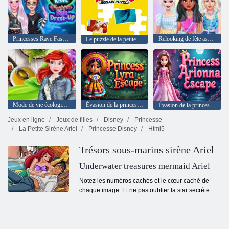
Princesses Rave Fashion Style Dress Up
Relooking de fête assez pastel
Le puzzle de la petite sirène
Mode de vie écologique pour les princesses
Évasion de la princesse Lyra
Évasion de la princesse Arionna
Jeux en ligne
Jeux de filles
Disney
Princesse
La Petite Sirène Ariel
Princesse Disney
Html5
Trésors sous-marins sirène Ariel
Underwater treasures mermaid Ariel
Notez les numéros cachés et le cœur caché de
chaque image. Et ne pas oublier la star secrète.