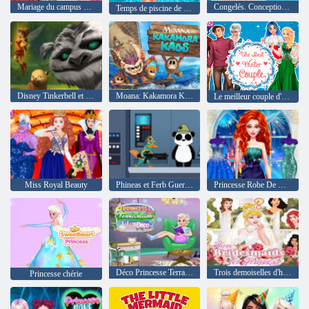
Mariage du campus du Princess College
Congelés. Conception Coiffure
Temps de piscine de princesse sirène
Disney Tinkerbell et la légende de la Neverbeast Pixie Hollow Pets
Moana: Kakamora Kaos
Le meilleur couple d'hiver
Miss Royal Beauty
Phineas et Ferb Guerre des étoiles Agent P Rebel Spy
Princesse Robe De Bal Collection
Déco Princesse Terrarium Life
Trois demoiselles d'honneur pour Ella
Princesse chérie