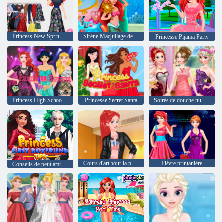
Princess New Spring Tendances
Sirène Maquillage de mode
Princesse Pijama Party
Princess High School Dating Tips
Princesse Secret Santa
Soirée de douche nuptiale
Cours d'art pour la princesse
Fièvre printanière
Conseils de petit ami de la princesse