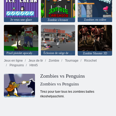
Je veux une glace
Zombies en colère
Zombie s'écraser
Pixel pistolet apocalypse 6
Éclosion de siège de zombi
Zombie Shooter 3D
Jeux en ligne
Jeux de tir
Zombie
Tournage
Ricochet
Pingouins
Html5
Zombies vs Penguins
Zombies vs Penguins
Tirez pour tuer tous les zombies balles
rikoshetyaschimi.