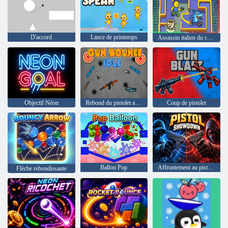
D'accord
Lance de printemps
Assassin italien du chasseur de cerveaux
Objectif Néon
Rebond du pistolet au ralenti
Coup de pistolet
Ballon Pop
Affrontement au pistolet
Flèche rebondissante