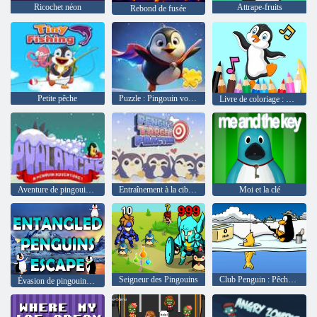
Ricochet néon
Attrape-fruits
Rebond de fusée
Petite pêche
Puzzle : Pingouin volant dans le ciel
Livre de coloriage : Pingouin dansant
Aventure de pingouin d'avalanche !
Entraînement à la cible de Pengu
Moi et la clé
Seigneur des Pingouins
Club Penguin : Pêche sur glace
Évasion de pingouins empêtrés