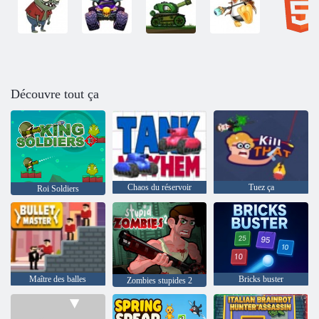
Découvre tout ça
Chaos du réservoir
Tuez ça
Roi Soldiers
Maître des balles
Bricks buster
Zombies stupides 2