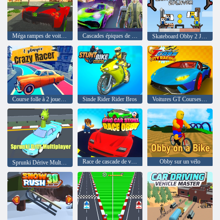
Méga rampes de voitures GT
Cascades épiques de vraies voitures
Skateboard Obby 2 Joueur
Course folle à 2 joueurs
Sinde Rider Rider Bros
Voitures GT Courses en ville
Race de cascade de voiture épique obby
Obby sur un vélo
Sprunki Dérive Multijoueur