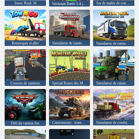
Snow Rush 3d
Jeu de maître de conduite de véhicules
Stickman Battle 1-4 joueurs
Remorquer et aller
Simulateur de camion ultime 3D
Simulateur de camion de montagne 3D
Courses de camions
Spécial Roues des Monstres
Simulateur de camion de transport de pétroliers tout-terrain
Camionneurs : transport de marchandises tout-terrain
Simulateur de conduite de camion tout-terrain
Défi du camion fou