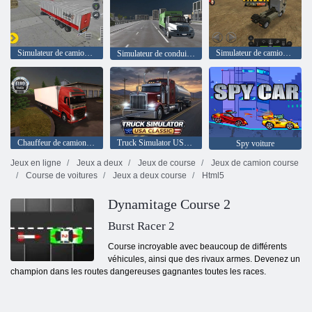
Simulateur de camion 17
Simulateur de camion : Europe
Simulateur de conduite de camion à ordures
Chauffeur de camion européen
Truck Simulator USA : Classique
Spy voiture
Jeux en ligne
Jeux a deux
Jeux de course
Jeux de camion course
Course de voitures
Jeux a deux course
Html5
Dynamitage Course 2
Burst Racer 2
Course incroyable avec beaucoup de différents
véhicules, ainsi que des rivaux armes. Devenez un
champion dans les routes dangereuses gagnantes toutes les races.