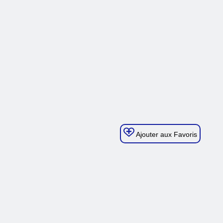
Ajouter aux Favoris