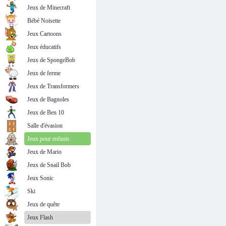
Jeux de Minecraft
Bébé Noisette
Jeux Cartoons
Jeux éducatifs
Jeux de SpongeBob
Jeux de ferme
Jeux de Transformers
Jeux de Bagnoles
Jeux de Ben 10
Salle d'évasion
Jeux pour enfants
Jeux de Mario
Jeux de Snail Bob
Jeux Sonic
Ski
Jeux de quête
Jeux Flash