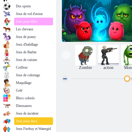
Des sports
Jeux de vol d'avion
Jeux pour filles
Les chevaux
Jeux de poney
Jeux d'habillage
Jeux de Barbie
Jeux de cuisine
Coiffeur
Zombie
action
Mons
Jeux de coloriage
Maquillage
Gelé
Fusionner les monstres à fourrure
Blocs colorés
Dinosaures
Jeux de incident
Jeux pour deux
Jeux Fireboy et Watergirl