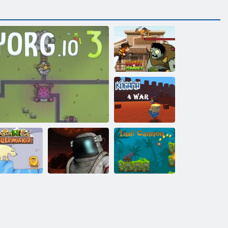
Cowboy vs
zombies
Kogama: 4
guerre
dam et Eve:
La zone de
Sleepwalker
Yorg. IO 3
bataille
Canon ind