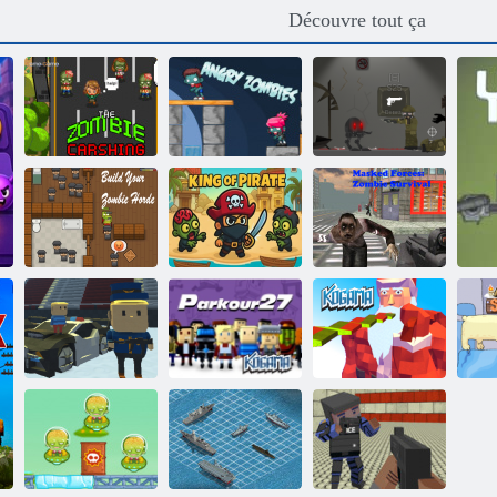
Découvre tout ça
Zombies en
Poule à œufs vs
Zombie s'écraser
colère
zombies
Construisez
Forces
votre horde de
masquées:
zombies
Roi des pirates
Zombie Survival
Kogama ski
Kogama:
Kogama: Noël
A
sauter !!
Parkour 27
Parkour