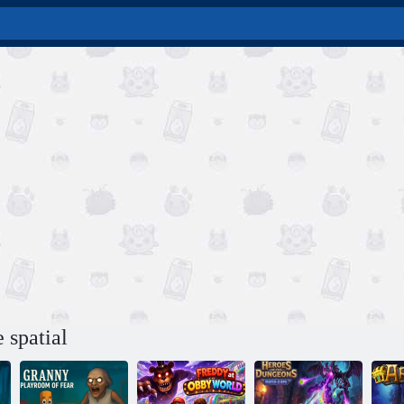
 spatial