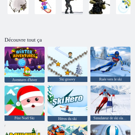
Découvre tout ça
Ski groovy
Ruée vers le ski
Aventures d'hiver
Père Noël Ski
Simulateur de ski slalom
Héros du ski