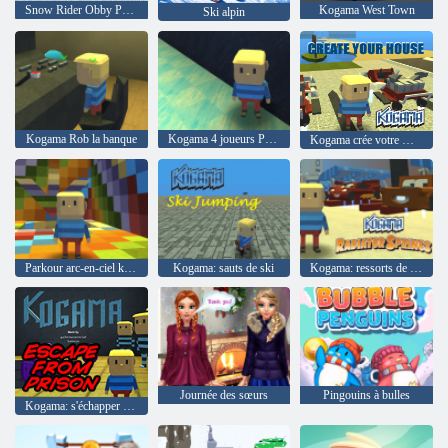
Snow Rider Obby Parkour
Kogama West Town
Ski alpin
Kogama Rob la banque
Kogama 4 joueurs Parkour
Kogama crée votre maison
Parkour arc-en-ciel kogama
Kogama: sauts de ski
Kogama: ressorts de radiateur
Journée des sœurs
Pingouins à bulles
Kogama: s'échapper de la prison