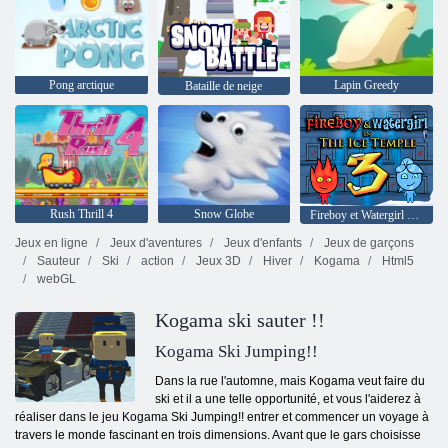
Pong arctique
Lapin Greedy
Bataille de neige
Rush Thrill 4
Snow Globe
Fireboy et Watergirl 3: The Ice Temple
Jeux en ligne
Jeux d'aventures
Jeux d'enfants
Jeux de garçons
Sauteur
Ski
action
Jeux 3D
Hiver
Kogama
Html5
webGL
Kogama ski sauter !!
Kogama Ski Jumping!!
Dans la rue l'automne, mais Kogama veut faire du
ski et il a une telle opportunité, et vous l'aiderez à
réaliser dans le jeu Kogama Ski Jumping!! entrer et commencer un voyage à
travers le monde fascinant en trois dimensions. Avant que le gars choisisse