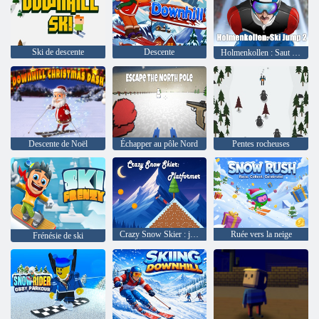
Ski de descente
Descente
Holmenkollen : Saut à ski 2
Descente de Noël
Échapper au pôle Nord
Pentes rocheuses
Crazy Snow Skier : jeu de plateforme
Ruée vers la neige
Frénésie de ski