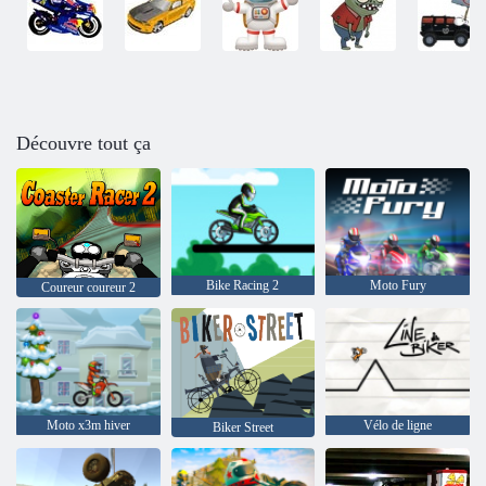
Découvre tout ça
Bike Racing 2
Moto Fury
Coureur coureur 2
Moto x3m hiver
Vélo de ligne
Biker Street