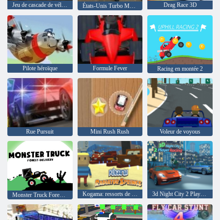
Jeu de cascade de vélo Adventure Crazy Ramp
Drag Race 3D
États-Unis Turbo Moto Racer Nitro Bike Racing
Pilote héroïque
Formule Fever
Racing en montée 2
Rue Pursuit
Mini Rush Rush
Voleur de voyous
Kogama: ressorts de radiateur
3d Night City 2 Players Racing
Monster Truck Forest-Livraison