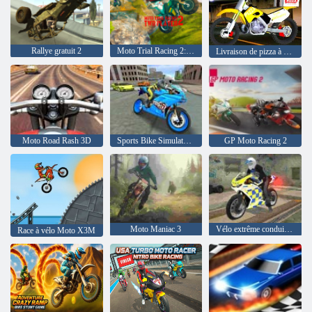
Rallye gratuit 2
Moto Trial Racing 2: deux joueurs
Livraison de pizza à vélo 2020
Moto Road Rash 3D
Sports Bike Simulator Drift 3D
GP Moto Racing 2
Moto Maniac 3
Vélo extrême conduisant 3D
Race à vélo Moto X3M