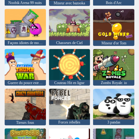
Noobik Arena 99 nuits
Bois d'Arc
Mineur avec bazooka
Façons idiotes de mourir 2
Chasseurs de Ciel
Mineur d'or Tom
Guerre du pouce extrême
Couteau Hit en ligne
Zombs Royale. io
Forces rebelles
3 pandas
Tireurs fous