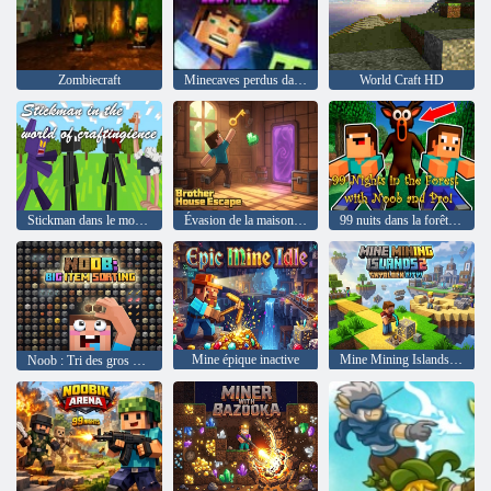
Zombiecraft
Minecaves perdus dans l'espace
World Craft HD
Stickman dans le monde de l'artisanat
Évasion de la maison du frère
99 nuits dans la forêt avec Noob et Pro !
Mine épique inactive
Mine Mining Islands 2 : Skyblock City !
Noob : Tri des gros objets