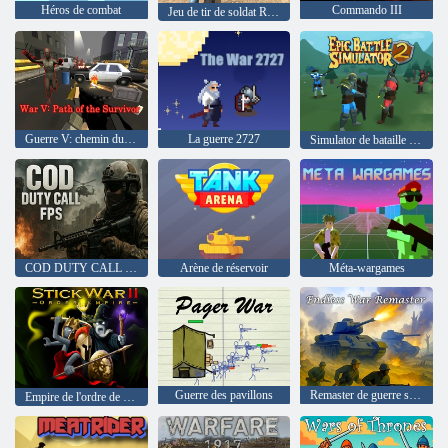
Héros de combat
Commando III
Jeu de tir de soldat RPG
Guerre V: chemin du survivant
La guerre 2727
Simulator de bataille épique 2
COD DUTY CALL FPS
Arène de réservoir
Méta-wargames
Guerre des pavillons
Remaster de guerre sans fin
Empire de l'ordre de la guerre II de bâton