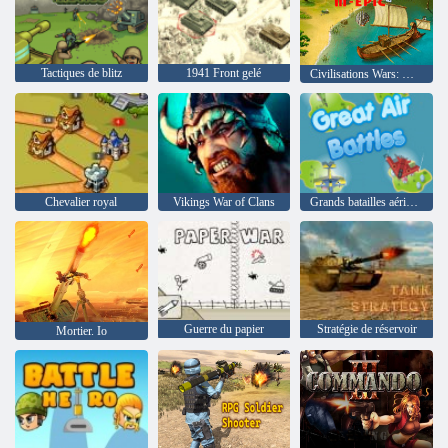
Tactiques de blitz
1941 Front gelé
Civilisations Wars: Master Edition
Chevalier royal
Vikings War of Clans
Grands batailles aériennes
Guerre du papier
Stratégie de réservoir
Mortier. Io