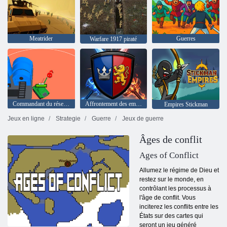
Meatrider
Guerres
Warfare 1917 piraté
Commandant du réservoir 3d Army Rush!
Affrontement des empires
Empires Stickman
Jeux en ligne
Strategie
Guerre
Jeux de guerre
Âges de conflit
Ages of Conflict
Allumez le régime de Dieu et
restez sur le monde, en
contrôlant les processus à
l'âge de conflit. Vous
inciterez les conflits entre les
États sur des cartes qui
seront un jeu généré