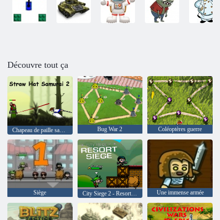
Découvre tout ça
Bug War 2
Coléoptères guerre
Chapeau de paille samurai 2
Siège
Une immense armée
City Siege 2 - Resort Siege