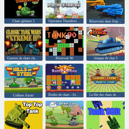
Chars géniaux 2
Opération Thunderstrike
Réservoirs dans l'espace
Guerres de chars classiques Extreme HD
Réservoir 90
Attaque de char 5
Étoiles de chars - Arène de combat
La fête des chars de Skibidi
Collines d'acier