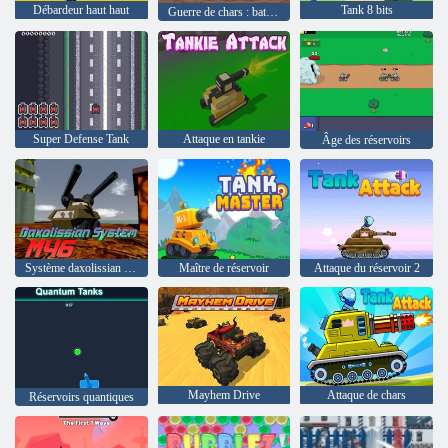
Débardeur haut haut
Tank 8 bits
Guerre de chars : batailles de chars 2D
Super Defense Tank
Attaque en tankie
Âge des réservoirs
Système daxolissian M46
Maître de réservoir
Attaque du réservoir 2
Mayhem Drive
Attaque de chars
Réservoirs quantiques