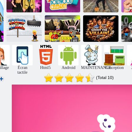
Justin et Selena
Devinez la
ma
de retour
célébrité de
Ronaldo:
le
ensemble
Bollywood
kick'n'run
Trump le
Singe Go Happy
Tirez sur le
Si
Ragdoll
Stage 1036
méchant !
llage
Écran
Html5
Android
MAINTENANCE
Conception
tactile
(Total 10)