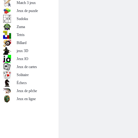
Match 3 jeux
Jeux de puzzle
Sudoku
Zuma
Tetris
Billard
jeux 3D
Jeux IO
Jeux de cartes
Solitaire
Échecs
Jeux de pêche
Jeux en ligne