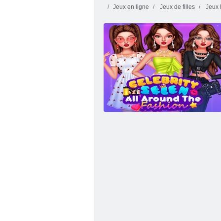
Jeux en ligne
Jeux de filles
Jeux 
Coiffures Licorne