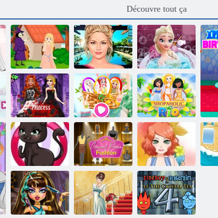
Découvre tout ça
Princesse
Bain de beauté
Malédiction
Maquillage Réel
Elsa
Robe de mariée
Parti de lapin de
noire princesse
Pâques Disney
Rio Shopaholic
Fashion
Casual Mode
Designer Cat
vestimentaire
Fiesta d'été