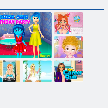
Salon de beauté
Jessie
Bébé Hazel Hair
Day
Fêtes d'été
Mon quiz de
amusantes
Fête d'anniversaire
Jardin Princesse
carrière