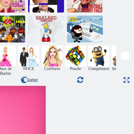
Conseils de
quillage pour
s influenceurs
Puzzle de tuiles
MDR Football
beauté
Kim Jong Un
drôle de tête
nge Go Happy
Haaland drôle de
Tuer le temps au
Stage 1056
tête
bureau
Jeux de
NOCE
Coiffures
Puzzle
Compétence
Jeux de fille
Barbie
cuisine
Darker