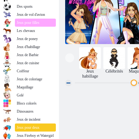
Des sports
Jeux de vol d'avion
Jeux pour filles
Les chevaux
Jeux de poney
Jeux d'habillage
Jeux de Barbie
Jeux de cuisine
Coiffeur
Jeux
Célébrités
Maqui
habillage
Jeux de coloriage
Maquillage
Gelé
Ariana Grande World Tour
Blocs colorés
Dinosaures
Jeux de incident
Jeux pour deux
Jeux Fireboy et Watergirl