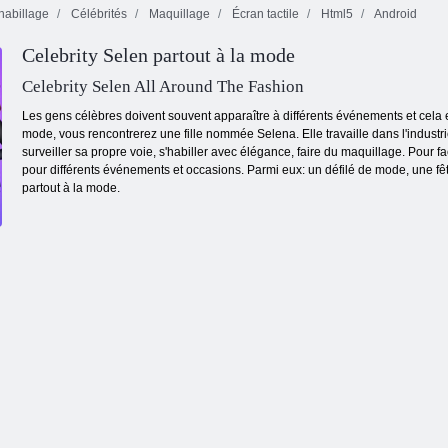
habillage
Célébrités
Maquillage
Écran tactile
Html5
Android
Coupes de
Fireboy and
Celebrity Selen partout à la mode
cheveux
Watergirl 4: The
Cleopatra Real
Lily de mariage
Crystal Temple
Celebrity Selen All Around The Fashion
Les gens célèbres doivent souvent apparaître à différents événements et cela e
mode, vous rencontrerez une fille nommée Selena. Elle travaille dans l'industri
surveiller sa propre voie, s'habiller avec élégance, faire du maquillage. Pour fac
pour différents événements et occasions. Parmi eux: un défilé de mode, une fêt
partout à la mode.