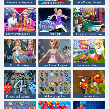
Créateur du Royaume
Avie Pocket: Popstar
Gâteau de mariage Princesse
Dîner romantique de la Saint-Valentin
Titanic gelé
Design de bain de luxe
Preps de mariage
Royal Dress Designer
Chaussures Galaxy DIY
Mahjong papillon
Trésor maudit 2
Fireboy and Watergirl 4: The Crystal Temple