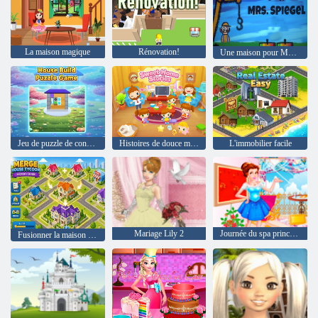
La maison magique
Rénovation!
Une maison pour Mme Spiegel
Jeu de puzzle de construction de maison
Histoires de douce maison
L'immobilier facile
Mariage Lily 2
Journée du spa princesse
Fusionner la maison Tycoon Property Empire