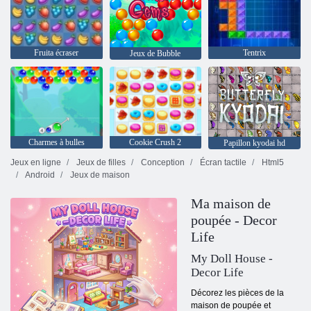
Fruita écraser
Tentrix
Jeux de Bubble
Charmes à bulles
Cookie Crush 2
Papillon kyodai hd
Jeux en ligne
Jeux de filles
Conception
Écran tactile
Html5
Android
Jeux de maison
Ma maison de
poupée - Decor
Life
My Doll House -
Decor Life
Décorez les pièces de la
maison de poupée et