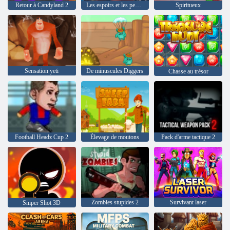
Retour à Candyland 2
Les espoirs et les peurs Delicious Emily
Spiritueux
Sensation yeti
De minuscules Diggers
Chasse au trésor
Football Headz Cup 2
Élevage de moutons
Pack d'arme tactique 2
Zombies stupides 2
Survivant laser
Sniper Shot 3D