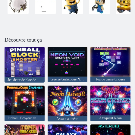
Découvre tout ça
Guerre Galactique Néon Vide
Jeu de casse-briques
Jeu de tir de bloc de flipper
Pinball : Broyeur de cubes
Attaquant Néon
Assaut au néon