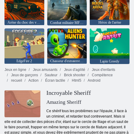
Arène du choc des voitures
Héros de l'arène
Combat militaire MFPS
EdgeFire 2
Chasseur d'extraterrestres
Lapin Greedy
Jeux en ligne
Jeux amusants
Jeux d'agilité
Jeux d'enfants
Jeux de garçons
Sauteur
Brick shooter
Compétence
recueil
Action
Écran tactile
Html5
Android
Incroyable Sheriff
Amazing Sheriff
Ce shérif tous les problèmes sur l'épaule, il face à
un criminel, et retarder tout contrevenant. Mais si
elle est de collecter des pièces d'or, étant sur ​​le cercle de filage et un saut de
le faire pourrait, frapper en même temps sur le cercle de filature adjacent. Il
est assez simple, et vous devez être extrêmement prudent de ne pas plaire à