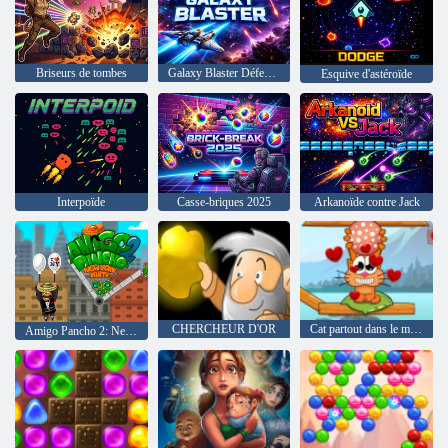
Briseurs de tombes
Galaxy Blaster Défendre la Galaxie
Esquive d'astéroïde
Interpoïde
Casse-briques 2025
Arkanoïde contre Jack
CHERCHEUR D'OR
Cat partout dans le monde - Alpine Lakes
Amigo Pancho 2: New York Party