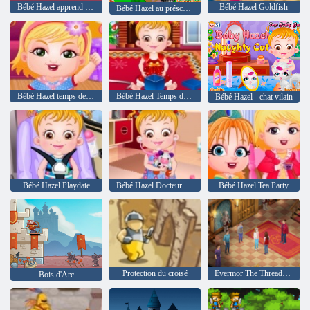
Bébé Hazel apprend Formes
Bébé Hazel Goldfish
Bébé Hazel au préscolaire
Bébé Hazel temps de méfait
Bébé Hazel Temps de Noël
Bébé Hazel - chat vilain
Bébé Hazel Playdate
Bébé Hazel Docteur Lecture
Bébé Hazel Tea Party
Protection du croisé
Evermor The Thread of Fate
Bois d'Arc