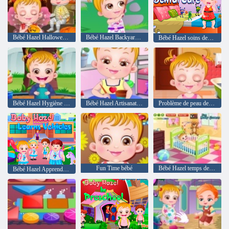
Bébé Hazel Halloween Party
Bébé Hazel Backyard Party
Bébé Hazel soins dentaires
Bébé Hazel Hygiène Soins
Bébé Hazel Artisanat Temps
Problème de peau de bébé Noisette
Fun Time bébé
Bébé Hazel temps de brossage
Bébé Hazel Apprend véhicules