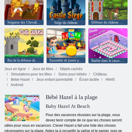
Seigneur des Chevaliers
Défense du château des mini-tuteurs
Siège du château
Roi de la défense de la tour
Ensemble de jouets pour enfants mobile
Barbie dans le casse-noisette
Jeux en ligne
Jeux de filles
Objets cachés
Simulations pour les filles
Soins pour bébés
Château
Bebe Hazel
Jeux enfant parentalité
Écran tactile
Html5
Android
Bébé Hazel à la plage
Baby Hazel At Beach
Pour des vacances réussies sur la plage, vous
devez tenir compte de ce que les choses seront
utiles pour vous en vacances. Clever Hazel a fait une liste des choses
nécessaires sur la plage. Aidez-la à recueillir la valise et le panier, puis se