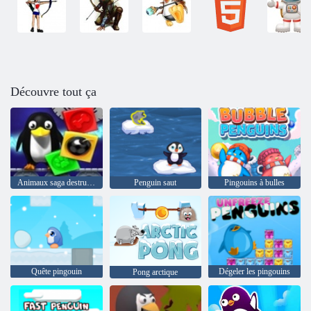
Découvre tout ça
Animaux saga destructifs
Penguin saut
Pingouins à bulles
Quête pingouin
Dégeler les pingouins
Pong arctique