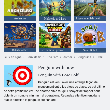
Archer. ro
Ligue mondiale de tir à l'arc
Maître du tir à l'arc
Bataille à l'arc
Jeu de tir au pistolet pixel Minecraft
Snail Bob 1
Jeux en ligne
Jeux de tir
Tir à l'arc
Archer
Pingouins
Html5
Penguin with bow
Penguin with Bow Golf
Penguin est venu avec une étrange façon de
mouvement entre les blocs de glace. Le but ultime
de cette promotion est une énorme cible rouge. Essayez de frapper pour
obtenir un nombre minimum d' opérations. Regardez attentivement dans
quelle direction le pingouin tire son arc.