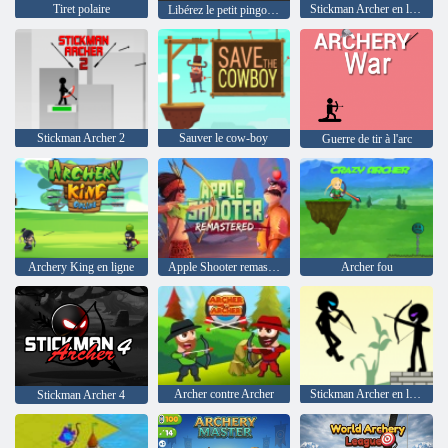
Tiret polaire
Stickman Archer en ligne
Libérez le petit pingouin
Stickman Archer 2
Sauver le cow-boy
Guerre de tir à l'arc
Archery King en ligne
Apple Shooter remasterisé
Archer fou
Archer contre Archer
Stickman Archer en ligne 4
Stickman Archer 4