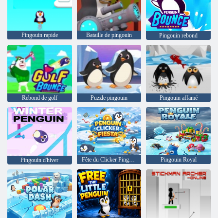
Pingouin rapide
Bataille de pingouin
Pingouin rebond
Rebond de golf
Puzzle pingouin
Pingouin affamé
Fête du Clicker Pingouin
Pingouin Royal
Pingouin d'hiver