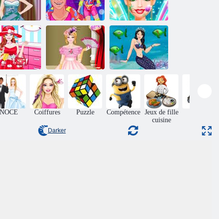
Fête des fées de
rbie élégante
Blondie
Barbara et ses
robe
recharger
amis
Barbie avec
Habillage Barbie
Habillage Barbie
minou
Vintage
Sirène
NOCE
Coiffures
Puzzle
Compétence
Jeux de fille
recueil
cuisine
Darker