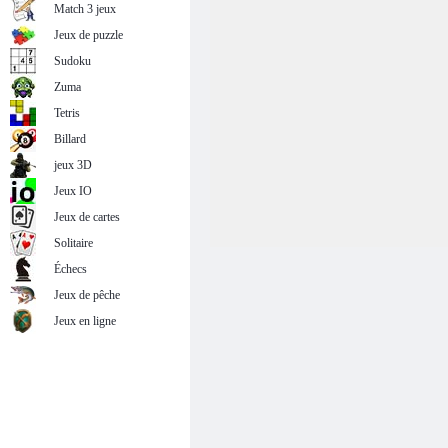
Match 3 jeux
Jeux de puzzle
Sudoku
Zuma
Tetris
Billard
jeux 3D
Jeux IO
Jeux de cartes
Solitaire
Échecs
Jeux de pêche
Jeux en ligne