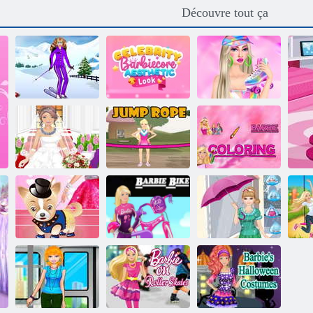
Découvre tout ça
Look esthétique
Robe de planche
Barbiecore de
à neige Barbie
célébrité
Barbiecore
Barbie robe de
Corde à sauter
mariée
Barbie
Barbie Coloriage
Habillage de
Barbie jour de
Ba
chien de Barbie
Barbie Motard
pluie