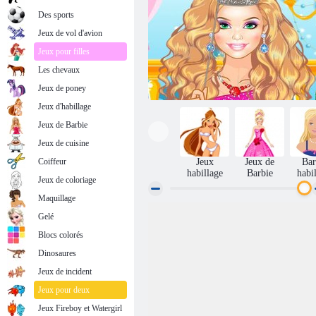
Des sports
Jeux de vol d'avion
Jeux pour filles
Les chevaux
Jeux de poney
Jeux d'habillage
Jeux de Barbie
Jeux de cuisine
Coiffeur
Jeux
Jeux de
Bar
habillage
Barbie
habi
Jeux de coloriage
Maquillage
Gelé
L'heure de la fête Barbie
Blocs colorés
Dinosaures
Jeux de incident
Jeux pour deux
Jeux Fireboy et Watergirl