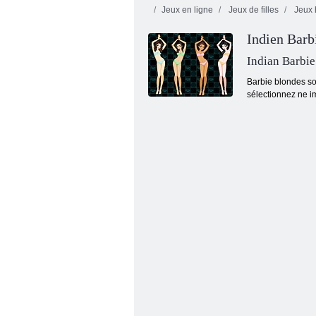
Jeux en ligne
Jeux de filles
Jeux 
Indien Barb
Indian Barbie
Barbie blondes son
sélectionnez ne i
Amusant match 3