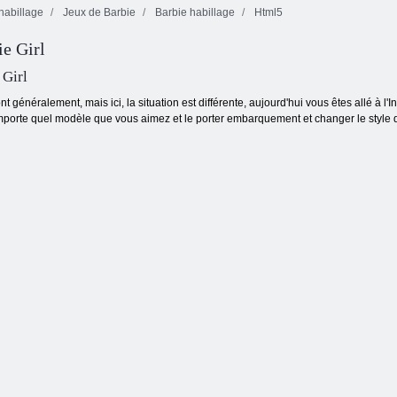
habillage
Jeux de Barbie
Barbie habillage
Html5
Déguisements
ie Girl
Barbie dans le
Barbie en patins
Barbie
train
à roulettes
Halloween
 Girl
t généralement, mais ici, la situation est différente, aujourd'hui vous êtes allé à l
mporte quel modèle que vous aimez et le porter embarquement et changer le style 