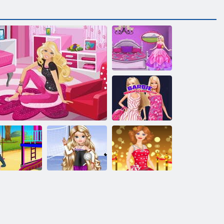
Barbie Chambre
Décorer
Match de carte
mémoire Barbie
rbie Aire de
Robe de volley-
Maquillage de
jeux
Chambre Barbie
ball Barbie
fête Barbie