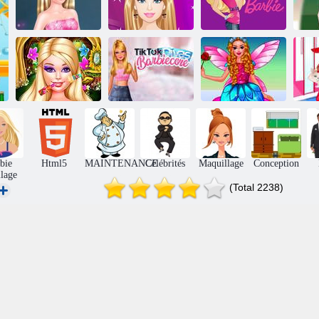
Barbie Princesse
Fête d'habillage
Ba
Habillage
de Barbie
Chicas Barbie
Le style féerique
Tiktok Divas
Barbie Ange
de Barbie
Barbiecore
Habille
bie
Html5
MAINTENANCE
Célébrités
Maquillage
Conception
llage
(Total 2238)