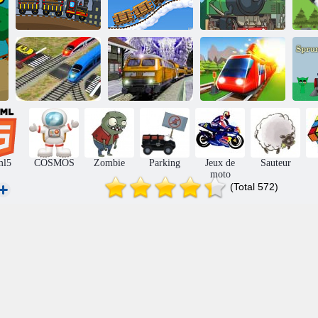
Coal Express 3
Coal Express 4
Coal Express 5
Go
Manie de
traversée de
Simulateur de
S
chemin de fer
train de métro
Conduisez ceci
ml5
COSMOS
Zombie
Parking
Jeux de
Sauteur
moto
(Total 572)