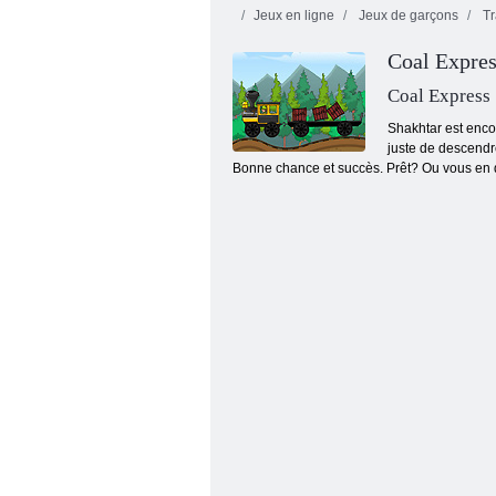
Jeux en ligne
Jeux de garçons
Tr
Coal Expres
Coal Express
Shakhtar est encor
juste de descendre
Bonne chance et succès. Prêt? Ou vous en
Allez Diego, allez ! Le sauvetage ferroviaire
de Diego