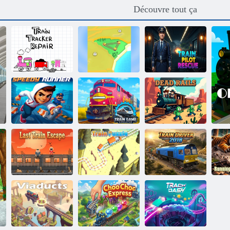
Découvre tout ça
Train Empire
Réparation de
Connect
Sauvetage des
track tracker
Railroad
pilotes de train
Simulateur de
Coureur rapide
jeu de train
Rails morts
Dernière évasion
Casse-tête de
Conducteur de
F
du train
train
train 2018