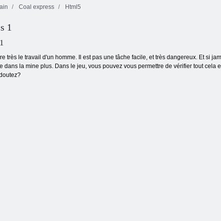
ain
Coal express
Html5
s 1
Choo Choo
Suivre le tableau
Viaducs
Express
de bord
 1
e très le travail d'un homme. Il est pas une tâche facile, et très dangereux. Et si jam
 dans la mine plus. Dans le jeu, vous pouvez vous permettre de vérifier tout cela et p
 doutez?