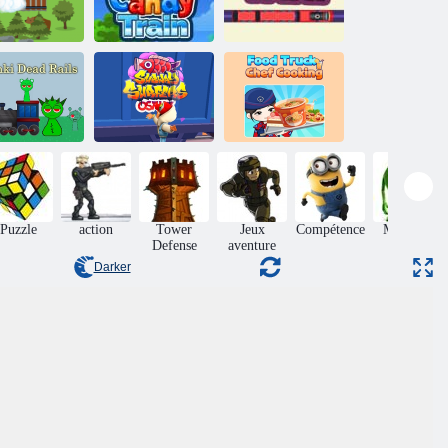
ldtrain FRVR
Bonbons Train
Taxi de train
Cuisine de
prunki Dead
Surfers du métro
camion de
Rails
Osaka
restauration
Puzzle
action
Tower
Jeux
Compétence
Monstres
Defense
aventure
Darker