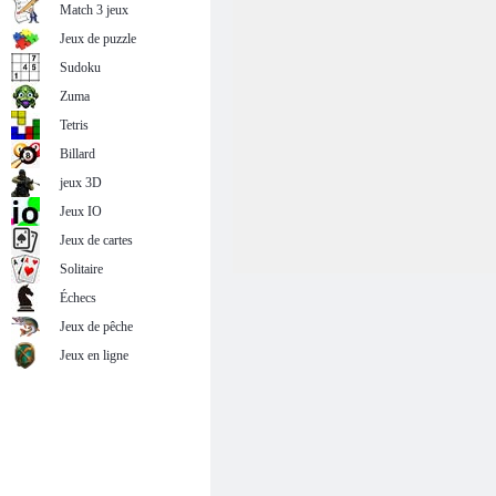
Match 3 jeux
Jeux de puzzle
Sudoku
Zuma
Tetris
Billard
jeux 3D
Jeux IO
Jeux de cartes
Solitaire
Échecs
Jeux de pêche
Jeux en ligne