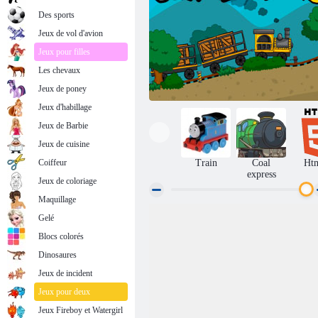
Des sports
Jeux de vol d'avion
Jeux pour filles
Les chevaux
Jeux de poney
Jeux d'habillage
Jeux de Barbie
Jeux de cuisine
Coiffeur
Train
Coal
Ht
express
Jeux de coloriage
Maquillage
Gelé
Coal Express 2
Blocs colorés
Dinosaures
Jeux de incident
Jeux pour deux
Jeux Fireboy et Watergirl