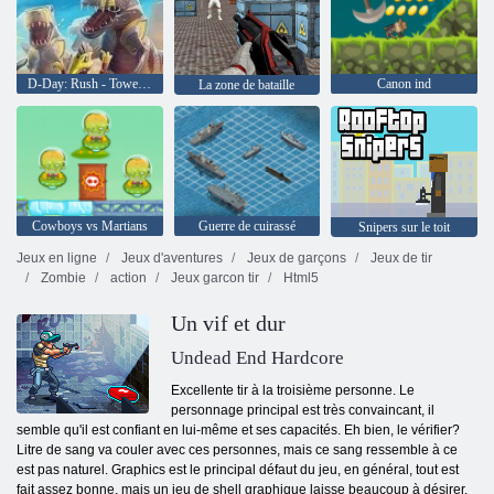
D-Day: Rush - Tower Defense
Canon ind
La zone de bataille
Cowboys vs Martians
Guerre de cuirassé
Snipers sur le toit
Jeux en ligne
Jeux d'aventures
Jeux de garçons
Jeux de tir
Zombie
action
Jeux garcon tir
Html5
Un vif et dur
Undead End Hardcore
Excellente tir à la troisième personne. Le
personnage principal est très convaincant, il
semble qu'il est confiant en lui-même et ses capacités. Eh bien, le vérifier?
Litre de sang va couler avec ces personnes, mais ce sang ressemble à ce
est pas naturel. Graphics est le principal défaut du jeu, en général, tout est
fait assez bonne, mais un jeu de shell graphique laisse beaucoup à désirer.