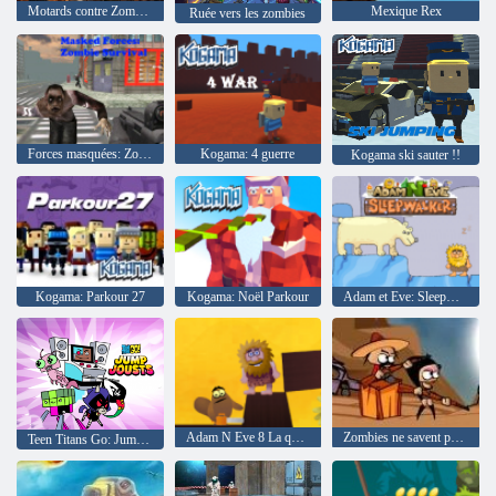
Motards contre Zombies
Mexique Rex
Ruée vers les zombies
Forces masquées: Zombie Survival
Kogama: 4 guerre
Kogama ski sauter !!
Kogama: Parkour 27
Kogama: Noël Parkour
Adam et Eve: Sleepwalker
Adam N Eve 8 La quête de l'amour
Zombies ne savent pas sauter
Teen Titans Go: Jump Joutes