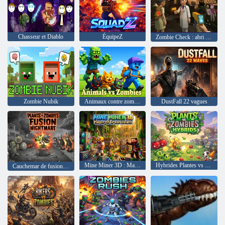
Chasseur et Diablo
ÉquipeZ
Zombie Check : abri de survie
Zombie Nubik
Animaux contre zombies
DustFall 22 vagues
Mine Miner 3D : Maire de Dream Island
Hybrides Plantes vs Zombies
Cauchemar de fusion Plants vs Zombies