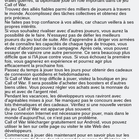
vraies guerres, la diplomatie joue un rôle important dans ce jeu
Call of War.
Trouvez des alliés fiables parmi des milliers de joueurs à travers
le monde. Accomplissez des tâches collectives et obtenez des
prix précieux.
Ne faites pas trop confiance à vos alliés, car chacun veillera à ses
propres intérêts.
Si vous souhaitez rivaliser avec d'autres joueurs, vous aurez la
possibilité de le faire. N'essayez pas de défier les meilleurs
joueurs du jeu tout de suite. Afin d'apprendre à diriger vos armées
et de connaître les capacités de chaque type de troupes, vous
devez d'abord parcourir la campagne. Après cela, vous pouvez
essayer de vaincre une autre personne. Ce sera beaucoup plus
difficile que si l'IA joue contre vous. Si vous échouez la première
fois, vous gagnerez en expérience et pourrez agir plus
efficacement la prochaine fois.
Passez du temps à jouer tous les jours pour obtenir des cadeaux
de connexion quotidiens et hebdomadaires.
Si Call of War est trop difficile à jouer, visitez la boutique en jeu
Call of War. Il sera possible d'acheter des boosters et d'autres
biens utiles. Vous pouvez régler vos achats avec la monnaie du
jeu et avec de l'argent réel.
Pendant les vacances, les développeurs vous raviront avec
d'agréables mises à jour. Ne manquez pas le concours avec des
lots thématiques et des cadeaux. Vérifiez si une nouvelle version
du jeu Call of War est apparue plus souvent.
Une connexion Internet est nécessaire pour jouer, mais dans le
monde d'aujourd'hui, ce n'est pas un problème.
Call of War télécharger gratuitement sur Android, vous pouvez
utiliser le lien sur cette page ou visiter le site Web des
développeurs.
Commencez à jouer dès maintenant pour en savoir plus sur les