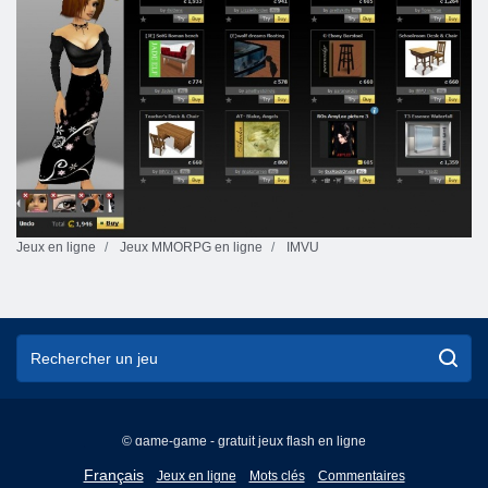
Jeux en ligne
Jeux MMORPG en ligne
IMVU
© game-game - gratuit jeux flash en ligne
English
Français
Jeux en ligne
Mots clés
Commentaires