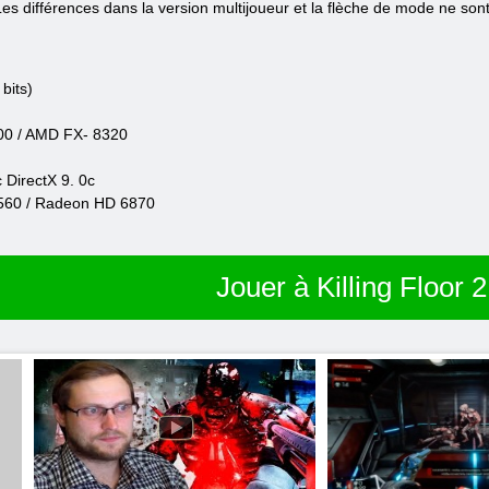
 Les différences dans la version multijoueur et la flèche de mode ne sont
bits)
500 / AMD FX- 8320
 DirectX 9. 0c
560 / Radeon HD 6870
Jouer à Killing Floor 2