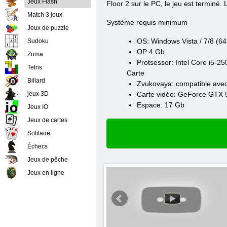
Jeux Flash
Floor 2 sur le PC, le jeu est terminé.
Match 3 jeux
Système requis minimum
Jeux de puzzle
OS: Windows Vista / 7/8 (64 
Sudoku
OP 4 Gb
Zuma
Protsessor: Intel Core i5-2
Tetris
Carte
Billard
Zvukovaya: compatible avec
jeux 3D
Carte vidéo: GeForce GTX 
Espace: 17 Gb
Jeux IO
Jeux de cartes
Solitaire
Échecs
Jeux de pêche
Jeux en ligne