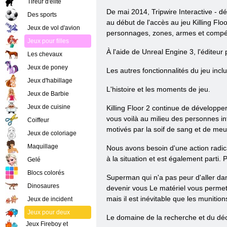
Tireur d'élite
De mai 2014, Tripwire Interactive - dé
Des sports
au début de l'accès au jeu Killing Flo
Jeux de vol d'avion
personnages, zones, armes et compé
Jeux pour filles
À l'aide de Unreal Engine 3, l'éditeu
Les chevaux
Jeux de poney
Les autres fonctionnalités du jeu inclu
Jeux d'habillage
L'histoire et les moments de jeu.
Jeux de Barbie
Jeux de cuisine
Killing Floor 2 continue de développe
vous voilà au milieu des personnes in
Coiffeur
motivés par la soif de sang et de me
Jeux de coloriage
Maquillage
Nous avons besoin d'une action radica
à la situation et est également parti.
Gelé
Blocs colorés
Superman qui n'a pas peur d'aller dan
Dinosaures
devenir vous Le matériel vous permett
mais il est inévitable que les munitio
Jeux de incident
Jeux pour deux
Le domaine de la recherche et du déc
Jeux Fireboy et