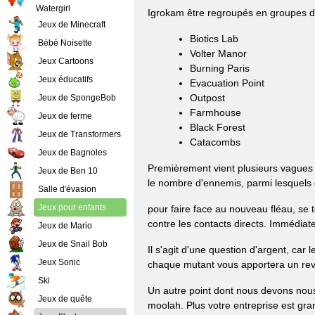
Watergirl
Igrokam être regroupés en groupes de
Jeux de Minecraft
Biotics Lab
Bébé Noisette
Volter Manor
Jeux Cartoons
Burning Paris
Jeux éducatifs
Evacuation Point
Outpost
Jeux de SpongeBob
Farmhouse
Jeux de ferme
Black Forest
Jeux de Transformers
Catacombs
Jeux de Bagnoles
Premièrement vient plusieurs vagues d'
Jeux de Ben 10
le nombre d'ennemis, parmi lesquels de
Salle d'évasion
Jeux pour enfants
pour faire face au nouveau fléau, se 
contre les contacts directs. Immédiate
Jeux de Mario
Jeux de Snail Bob
Il s'agit d'une question d'argent, ca
Jeux Sonic
chaque mutant vous apportera un rev
Ski
Un autre point dont nous devons nous
Jeux de quête
moolah. Plus votre entreprise est gran