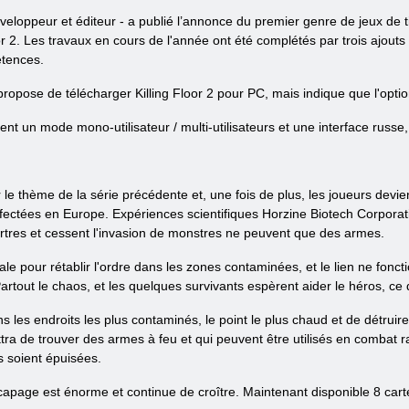
veloppeur et éditeur - a publié l’annonce du premier genre de jeux de ti
or 2. Les travaux en cours de l'année ont été complétés par trois ajout
tences.
r propose de télécharger Killing Floor 2 pour PC, mais indique que l'op
ent un mode mono-utilisateur / multi-utilisateurs et une interface russe,
r le thème de la série précédente et, une fois de plus, les joueurs dev
fectées en Europe. Expériences scientifiques Horzine Biotech Corporatio
urtres et cessent l'invasion de monstres ne peuvent que des armes.
le pour rétablir l'ordre dans les zones contaminées, et le lien ne fonct
 Partout le chaos, et les quelques survivants espèrent aider le héros, 
s les endroits les plus contaminés, le point le plus chaud et de détruir
ra de trouver des armes à feu et qui peuvent être utilisés en combat r
ns soient épuisées.
apage est énorme et continue de croître. Maintenant disponible 8 cart