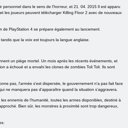
r personnel dans le sens de l’horreur, et 21. 04. 2015 Il est apparu
s et les joueurs peuvent télécharger Killing Floor 2 avec de nouveaux
tion de PlayStation 4 se prépare également au lancement.
 tandis que la voix est toujours la langue anglaise.
iennent un piège mortel. Un mois après les récents événements, et
n a échoué et a envahi les clones de zombies Toli Toli. Ils sont
ionne pas, l'armée s'est dispersée, le gouvernement n'a pas fait face
ce qui ne manquera pas d’apparaître quand la situation s’aggravera.
e les ennemis de l'humanité, toutes les armes disponibles, destiné à
approché. Bien sûr, les monstres à proximité sont trop dangereux,
es: