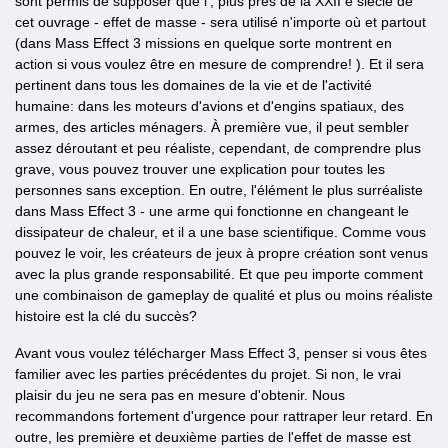
sont permis de supposer que l', plus près de la XXII e siècle de
cet ouvrage - effet de masse - sera utilisé n'importe où et partout
(dans Mass Effect 3 missions en quelque sorte montrent en
action si vous voulez être en mesure de comprendre! ). Et il sera
pertinent dans tous les domaines de la vie et de l'activité
humaine: dans les moteurs d'avions et d'engins spatiaux, des
armes, des articles ménagers. À première vue, il peut sembler
assez déroutant et peu réaliste, cependant, de comprendre plus
grave, vous pouvez trouver une explication pour toutes les
personnes sans exception. En outre, l'élément le plus surréaliste
dans Mass Effect 3 - une arme qui fonctionne en changeant le
dissipateur de chaleur, et il a une base scientifique. Comme vous
pouvez le voir, les créateurs de jeux à propre création sont venus
avec la plus grande responsabilité. Et que peu importe comment
une combinaison de gameplay de qualité et plus ou moins réaliste
histoire est la clé du succès?
Avant vous voulez télécharger Mass Effect 3, penser si vous êtes
familier avec les parties précédentes du projet. Si non, le vrai
plaisir du jeu ne sera pas en mesure d'obtenir. Nous
recommandons fortement d'urgence pour rattraper leur retard. En
outre, les première et deuxième parties de l'effet de masse est